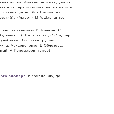
 спектаклей. Именно Бертман, умело
нного оперного искусства, во многом
-постановщиков «Дон Паскуале»
довский), «Актеон» М.А.Шарпантье
олжность занимает В.Понькин. С
Курентзис
(«Фальстаф»), С.Стадлер
улубьева. В составе труппы
кина, М.Карпеченко, Е.Облезова,
чный. А.Пономарев (тенор),
ного словаря
. К сожалению, до