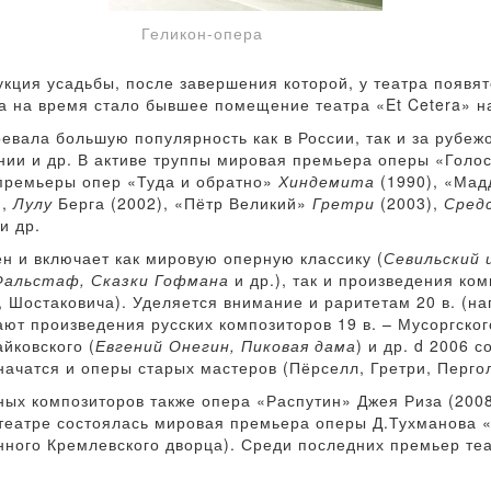
Геликон-опера
кция усадьбы, после завершения которой, у театра появятс
а на время стало бывшее помещение театра «Et Cetera» н
оевала большую популярность как в России, так и за рубеж
нии и др. В активе труппы мировая премьера оперы «Голо
 премьеры опер «Туда и обратно»
Хиндемита
(1990), «Ма
),
Лулу
Берга (2002), «Пётр Великий»
Гретри
(2003),
Сред
и др.
н и включает как мировую оперную классику (
Севильский 
 Фальстаф, Сказки Гофмана
и др.), так и произведения ком
, Шостаковича). Уделяется внимание и раритетам 20 в. (н
т произведения русских композиторов 19 в. – Мусоргског
айковского (
Евгений Онегин, Пиковая дама
) и др. d 2006 
ачатся и оперы старых мастеров (Пёрселл, Гретри, Пергол
ых композиторов также опера «Распутин» Джея Риза (200
в театре состоялась мировая премьера оперы Д.Тухманова 
енного Кремлевского дворца). Среди последних премьер те