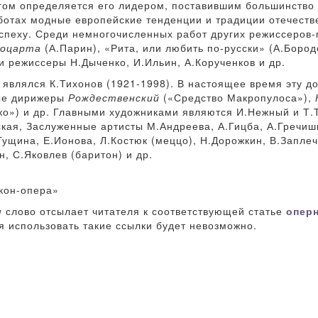
огом определяется его лидером, поставившим большинство
ботах модные европейские тенденции и традиции отечестве
спеху. Среди немногочисленных работ других режиссеров
Моцарта
(А.Парин), «Рита, или любить по-русски» (А.Боро
ли режиссеры Н.Дыченко, И.Ильин, А.Корученков и др.
являлся К.Тихонов (1921-1998). В настоящее время эту д
ные дирижеры
Рождественский
(«Средство Макропулоса»),
ко») и др. Главными художниками являются И.Нежный и Т.Т
кая, Заслуженные артисты М.Андреева, А.Гицба, А.Гречиш
.Гущина, Е.Ионова, Л.Костюк (меццо), Н.Дорожкин, В.Запле
, С.Яковлев (баритон) и др.
кон-опера»
м
слово отсылает читателя к соответствующей статье
опер
я использовать такие ссылки будет невозможно.