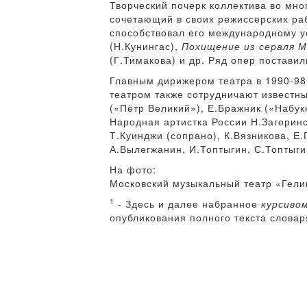
Творческий почерк коллектива во мн
сочетающий в своих режиссерских ра
способствовал его международному у
(Н.Кунингас),
Похищение из сераля 
(Г.Тимакова) и др. Ряд опер постави
Главным дирижером театра в 1990-98 
театром также сотрудничают извест
(«Пётр Великий»), Е.Бражник («Набук
Народная артистка России Н.Загоринс
Т.Куинджи (сопрано), К.Вязникова, Е
А.Вылегжанин, И.Топтыгин, С.Топтыгин
На фото:
Московский музыкальный театр «Гели
1
- Здесь и далее набранное
курсиво
опубликования полного текста словар