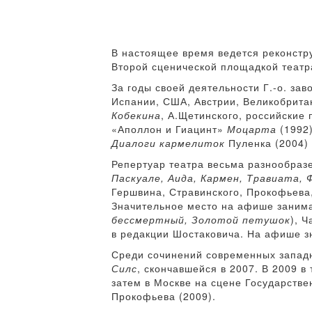
В настоящее время ведется реконстру
Второй сценической площадкой театр
За годы своей деятельности Г.-о. зав
Испании, США, Австрии, Великобрита
Кобекина
, А.Щетинского, российские
«Аполлон и Гиацинт»
Моцарта
(1992
Диалоги кармелиток
Пуленка (2004) 
Репертуар театра весьма разнообразе
Паскуале, Аида, Кармен, Травиата,
Гершвина, Стравинского, Прокофьева
Значительное место на афише занимаю
бессмертный, Золотой петушок
), Ч
в редакции Шостаковича. На афише зн
Среди сочинений современных западн
Силс
, скончавшейся в 2007. В 2009 
затем в Москве на сцене Государств
Прокофьева (2009).