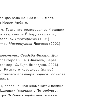
я два зала на 600 и 200 мест.
а Новом Арбате.
ом. Театр гастролировал во Франции,
са незримого» Й.Барданашвили,
ддалена»
Прокофьева
(1991),
ство Макропулоса
Яначека (2003),
цирюльник, Свадьба Фигаро, Дон
позиторов 20 в. (Яначека, Берга,
апример,
Сибирь
Джордано, 2006).
о, Римского-Корсакова (
Кащей
состоялась премьера
Бориса Годунова
ези).
8), посвященная знаменитой певице
«Царица» (сначала в Петербурге,
атра
Любовь к трём апельсинам