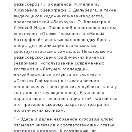
режиссеров Г.Грюндгенса, Ф.Фелинга,
Х.Кюрьела, сценографа Э.Дюльберга, а также
выдающихся художников-авангардистов,
представителей «Баухауза» О.Шлеммера и
Л.Мохой-Надя. Последний в поставленных им
спектаклях «Сказки Гофмана» и «Мадам
Баттерфляй» использовал площадку Кроль-
оперы для реализации своих смелых
конструктивистских замыслов. Некоторые из
режиссерско-сценографических приемов
(например, использование современных
костюмов в «Летучем голландце»,
полуобнаженные девушки на качелях в
«Сказках Гофмана») вызывали весьма
неоднозначную реакцию как у публики, так и у
театральных функционеров). В условиях
нарастающего влияния нацистской партии все
это привело к скорому закрытию театра по
политических мотивам.
1
- Здесь и далее набранное
курсивом
слово
отсылает читателя к соответствующей статье
оперного словаря
. К сожалению, до