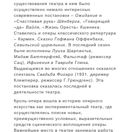
существования театра в нем было
осуществлено немало интересных
современных постановок –
Ожидание
и
«Счастливая рука»
Шёнберга
, «Говорящий
«да»
Вайля
, «Жизнь Ореста»
Кшенека
.
Ставились и оперы классического репертуара
–
Кармен
,
Сказки Гофмана
Оффенбаха,
Севильский цирюльник
. В последний сезон
были исполнены
Луиза
Шарпантье,
Мадам Баттерфляй
,
Фальстаф
(режиссер
Сац
),
Ифигения в Тавриде
Глюка.
Выдающимся во многих отношениях оказался
спектакль
Свадьба Фигаро
(1931, дирижер
Клемперер, режиссер Г.Грюндгенс). Эта
постановка оказалась последней в
деятельности театра.
Кроль-опера вошла в историю оперного
искусства как экспериментальный театр, где
осуществлялись поиски новых,
преимущественно условных, выразительных
средств сценического воплощения оперы.
Важнейшее место в театре занимала работа