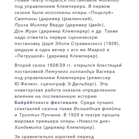
под управлением Клемперера. В первом
сезоне были исполнены оперы «Поцелуй»
Сметаны
(дирижер Цемлинский),
Луиза Миллер
Верди (дирижер Цвейг),
Дон Жуан
(дирижер Клемперер) и др. Также
надо отметить первую сценическую
постановку
Царя Эдипа
Стравинского (1928),
шедшую в один вечер с его же
Маврой
и
«Петрушкой» (дирижер Клемперер).
Второй сезон 1928/29 гг. открылся блестящей
постановкой
Летучего голландца
Вагнера
под управлением Клемперера (режиссер
Ю.Фелинг, сценограф Э.Дюльберг). Эта
новаторская работа оказала определенное
влияние на послевоенную историю
Байрёйтского фестиваля
. Среди лучших
спектаклей сезона также
Волшебная флейта
и
Триптих
Пуччини. В 1929 в театре прошла
мировая премьера оперы «Новости дня»
Хиндемита
(дирижер Клемперер).
За сравнительно короткий период