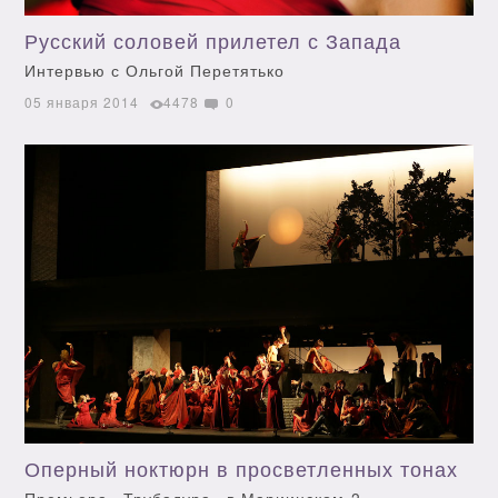
Русский соловей прилетел с Запада
Интервью с Ольгой Перетятько
05 января 2014
4478
0
Оперный ноктюрн в просветленных тонах