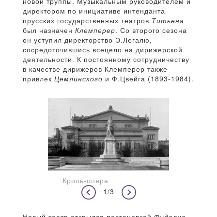
новой труппы. Музыкальным руководителем и
директором по инициативе интенданта
прусских государственных театров
Титьена
был назначен
Клемперер
. Со второго сезона
он уступил директорство Э.Легалю,
сосредоточившись всецело на дирижерской
деятельности. К постоянному сотрудничеству
в качестве дирижеров Клемперер также
привлек
Цемлинского
и Ф.Цвейга (1893-1984).
Кроль-опера
1/3
Новый театр открылся постановкой
Фиделио