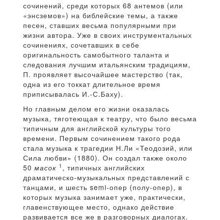
сочинений, среди которых 68 антемов (или
«энсземов») на библейские темы, а также
песен, ставших весьма популярными при
жизни автора. Уже в своих инструментальных
сочинениях, сочетавших в себе
оригинальность самобытного таланта и
следования лучшим итальянским традициям,
П. проявляет высочайшее мастерство (так,
одна из его токкат длительное время
приписывалась И.-С.Баху).
Но главным делом его жизни оказалась
музыка, тяготеющая к театру, что было весьма
типичным для английской культуры того
времени. Первым сочинением такого рода
стала музыка к трагедии Н.Ли «Теодозий, или
Сила любви» (1880). Он создал также около
1
50
масок
, типичных английских
драматическо-музыкальных представлений с
танцами, и шесть semi-опер (полу-опер), в
которых музыка занимает уже, практически,
главенствующее место, однако действие
развивается все же в разговорных диалогах.