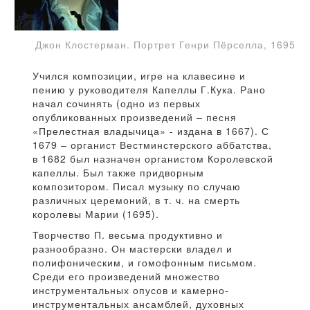
Джон Клостерман. Портрет Генри Пёрселла, 1695
Учился композиции, игре на клавесине и
пению у руководителя Капеллы Г.Кука. Рано
начал сочинять (одно из первых
опубликованных произведений – песня
«Прелестная владычица» - издана в 1667). С
1679 – органист Вестминстерского аббатства,
в 1682 был назначен органистом Королевской
капеллы. Был также придворным
композитором. Писал музыку по случаю
различных церемоний, в т. ч. на смерть
королевы Марии (1695).
Творчество П. весьма продуктивно и
разнообразно. Он мастерски владел и
полифоническим, и гомофонным письмом.
Среди его произведений множество
инструментальных опусов и камерно-
инструментальных ансамблей, духовных