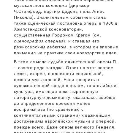
музыкального колледжа (дирижер
Ч.Станфорд, партию Дидоны пела Агнес
Николлз). Значительным событием стала
также сценическая постановка оперы в 1900 в
Хэмпстендской консерватории,
осуществленная Гордоном Крэгом (см.
сценография оперная
), и ставшая его
режиссерским дебютом, в котором он впервые
применил на практике свои новаторские идеи.
В этом смысле судьба единственной оперы П.
– своего рода загадка. Ответ на этот вопрос
лежит, скорее, в плоскости социальной,
нежели музыкальной. Если говорить о
художественной среде в целом, то английская
культура, имеющая ярко выраженную
литературную доминанту, оказалась, вообще,
до определенного времени менее
восприимчива (по сравнению с
континентальными странами) к важнейшим
достижениям европейской музыки и оперной,
прежде всего. Даже оперы великого Генделя,
пользовавшиеся при жизни заслуженным