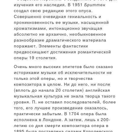
изучения его наследия. В 1951
Бриттен
создал свою редакцию этого опуса.
Совершенно очевидная гениальность и
проникновенность ее музыки, насыщенной
хроматизмами, интонационно звучащая
абсолютно не архаично, необыкновенное
разнообразие драматического материала
поражают. Элементы фантастики
предвосхищают достижения романтической
оперы 19 столетия.
Очень много высоких эпитетов было сказано
историками музыки об исключительности не
только этой оперы, но и творчества
композитора в целом. Ни до него, ни после
(вплоть до начала 20 столетия) английская
музыкальная культура не знала творца такого
уровня. П. не оставил последователей, более
того, его лучшее произведение оказалось,
практически забытым. В 1704 опера была
исполнена в Лондоне. А затем, лишь к 200-
летию со дня смерти композитора опера в
1895 была поставлена силами Королевского