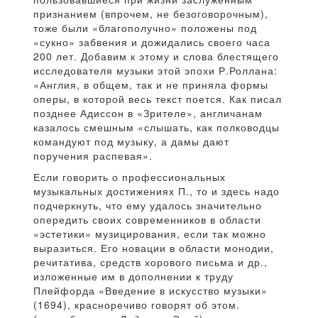
признанием (впрочем, не безоговорочным),
тоже были «благополучно» положены под
«сукно» забвения и дожидались своего часа
200 лет. Добавим к этому и слова блестящего
исследователя музыки этой эпохи Р.Роллана:
«Англия, в общем, так и не приняла формы
оперы, в которой весь текст поется. Как писал
позднее Адиссон в «Зрителе», англичанам
казалось смешным «слышать, как полководцы
командуют под музыку, а дамы дают
поручения распевая».
Если говорить о профессиональных
музыкальных достижениях П., то и здесь надо
подчеркнуть, что ему удалось значительно
опередить своих современников в области
«эстетики» музицирования, если так можно
выразиться. Его новации в области монодии,
речитатива, средств хорового письма и др.,
изложенные им в дополнении к труду
Плейфорда «Введение в искусство музыки»
(1694), красноречиво говорят об этом.