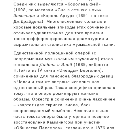
Среди них выделяются «Королева фей»
(1692, по мотивам «Сна в летнюю ночь»
Шекспира
и «Король Артур» (1691, на текст
Дж.Драйдена). Многочисленные сольные и
хоровые вокальные эпизоды этих сочинений
отличает удивительная для того времени
тонко дифференцированная драматургия и
выразительная стилистика музыкальной ткани.
Единственной полноценной оперой (с
непрерывным музыкальным звучанием) стала
гениальная
Дидона и Эней
(1689, либретто
Н.Тейта из IV книги «Энеиды» Вергилия),
сочиненная для пансиона благородных девиц
в Челси и там же впервые исполненная
едтнственный раз. Такая специфика привела к
тому, что в опере доминируют женские
образы. Оркестр в сочинении очень лаконичен
– квартет (две скрипки, виола, бас)
сопровождаемый чембало. Незначительная
часть текста оперы была утеряна и позднее
восстановлена Каммингсом при участии
«Общества Пёрселла», созданного в 1876 для