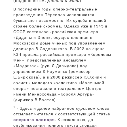
(подробнее см.
Дидона и Эней
).
В последние годы оперно-театральные
произведения Пёрселла исполняются
буквально повсеместно. Их судьба в нашей
стране более скромна. Однако уже в 1945 в
СССР состоялась российская премьера
«Дидоны и Энея», осуществленная в
Московском доме ученых под управлением
дирижера В.Садовникова. В 2002 на сцене
КЗЧ прошла российская премьера «Королевы
Фей», представленная ансамблем
«Мадригал» (рук. Л.Давыдова) под
управлением К.Науменко (режиссер
Е.Бирюкова), а в 2008 режиссер Ю.Хочин и
солисты молодого коллектива «Маленькой
оперы» поставили в театральном Центре
имени Мейерхольда «Короля Артура»
(дирижер В.Валеев).
1
- Здесь и далее набранное
курсивом
слово
отсылает читателя к соответствующей статье
оперного словаря
. К сожалению, до
опубликования полного текста словаря