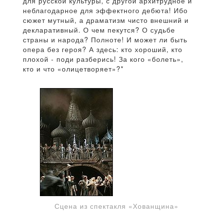
для русской культуры, с другой архитрудное и
неблагодарное для эффектного дебюта! Ибо
сюжет мутный, а драматизм чисто внешний и
декларативный. О чем пекутся? О судьбе
страны и народа? Полноте! И может ли быть
опера без героя? А здесь: кто хороший, кто
плохой - поди разберись! За кого «болеть»,
кто и что «олицетворяет»?*
Сцена из спектакля «Хованщина»