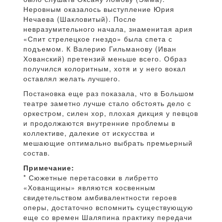
Неровным оказалось выступление Юрия
Нечаева (Шакловитый). После
невразумительного начала, знаменитая ария
«Спит стрелецкое гнездо» была спета с
подъемом. К Валерию Гильманову (Иван
Хованский) претензий меньше всего. Образ
получился колоритным, хотя и у него вокал
оставлял желать лучшего.
Постановка еще раз показала, что в Большом
театре заметно лучше стало обстоять дело с
оркестром, силен хор, плохая дикция у певцов
и продолжаются внутренние проблемы в
коллективе, далекие от искусства и
мешающие оптимально выбрать премьерный
состав.
Примечание:
* Сюжетные перетасовки в либретто
«Хованщины» являются косвенным
свидетельством амбивалентности героев
оперы, достаточно вспомнить существующую
еще со времен Шаляпина практику передачи