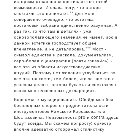
историзм отчаянно сопротивляются такой
возможности. И слава Богу, что авторы
спектакля это понимают.** Для меня
совершенно очевидно, что эстетика
постановки выбрана единственно разумная. А
раз так, то что там в деталях - уже
основополагающего значения не имеет, ибо в
данной эстетике господствует общее
впечатление, а не деталировка.*** Мост -
символ единства и раскола, документализм,
серо-белая сценография (почти гризайль) -
все это из области искусствоведческих
штудий. Поэтому нет желания углубляться во
все эти тонкости, тем более, что за нас это с
успехом делают авторы буклета и спектакля в
своих многочисленных декларациях.
Вернемся к музицированию. Обойдемся без
бесплодных споров о предпочтительности
инструментовок Римского-Корсакова или
Шостаковича. Неизбывность pro и contra здесь
будут всегда. Мы скажем попросту: оркестр
вполне адекватно отображал стилистику