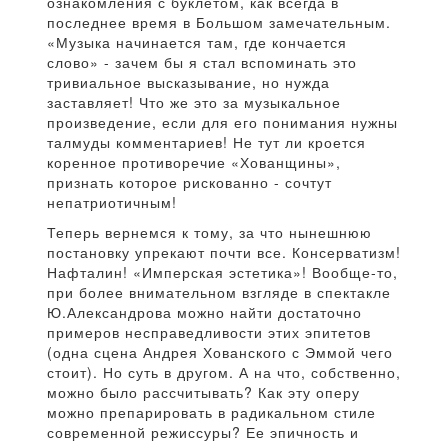
ознакомления с буклетом, как всегда в
последнее время в Большом замечательным.
«Музыка начинается там, где кончается
слово» - зачем бы я стал вспоминать это
тривиальное высказывание, но нужда
заставляет! Что же это за музыкальное
произведение, если для его понимания нужны
талмуды комментариев! Не тут ли кроется
коренное противоречие «Хованщины»,
признать которое рискованно - сочтут
непатриотичным!
Теперь вернемся к тому, за что нынешнюю
постановку упрекают почти все. Консерватизм!
Нафталин! «Имперская эстетика»! Вообще-то,
при более внимательном взгляде в спектакле
Ю.Александрова можно найти достаточно
примеров несправедливости этих эпитетов
(одна сцена Андрея Хованского с Эммой чего
стоит). Но суть в другом. А на что, собственно,
можно было рассчитывать? Как эту оперу
можно препарировать в радикальном стиле
современной режиссуры? Ее эпичность и