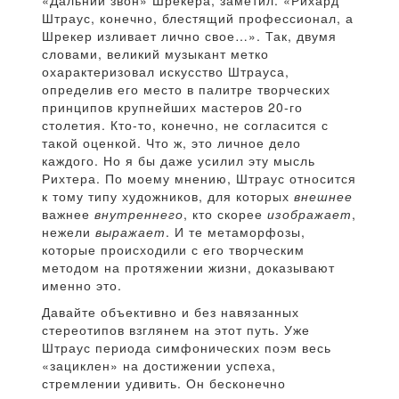
«Дальний звон» Шрекера, заметил: «Рихард
Штраус, конечно, блестящий профессионал, а
Шрекер изливает лично свое…». Так, двумя
словами, великий музыкант метко
охарактеризовал искусство Штрауса,
определив его место в палитре творческих
принципов крупнейших мастеров 20-го
столетия. Кто-то, конечно, не согласится с
такой оценкой. Что ж, это личное дело
каждого. Но я бы даже усилил эту мысль
Рихтера. По моему мнению, Штраус относится
к тому типу художников, для которых
внешнее
важнее
внутреннего
, кто скорее
изображает
,
нежели
выражает
. И те метаморфозы,
которые происходили с его творческим
методом на протяжении жизни, доказывают
именно это.
Давайте объективно и без навязанных
стереотипов взглянем на этот путь. Уже
Штраус периода симфонических поэм весь
«зациклен» на достижении успеха,
стремлении удивить. Он бесконечно