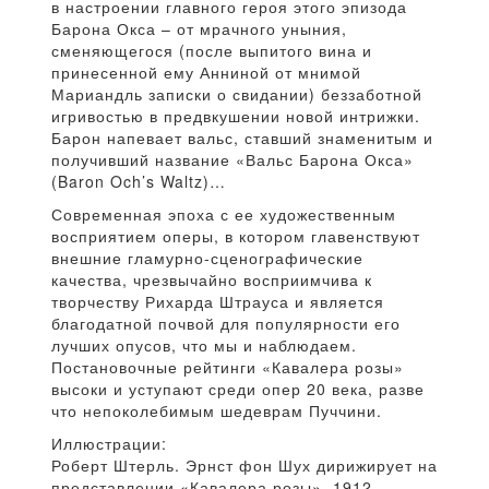
в настроении главного героя этого эпизода
Барона Окса – от мрачного уныния,
сменяющегося (после выпитого вина и
принесенной ему Анниной от мнимой
Мариандль записки о свидании) беззаботной
игривостью в предвкушении новой интрижки.
Барон напевает вальс, ставший знаменитым и
получивший название «Вальс Барона Окса»
(Baron Och’s Waltz)…
Современная эпоха с ее художественным
восприятием оперы, в котором главенствуют
внешние гламурно-сценографические
качества, чрезвычайно восприимчива к
творчеству Рихарда Штрауса и является
благодатной почвой для популярности его
лучших опусов, что мы и наблюдаем.
Постановочные рейтинги «Кавалера розы»
высоки и уступают среди опер 20 века, разве
что непоколебимым шедеврам Пуччини.
Иллюстрации:
Роберт Штерль. Эрнст фон Шух дирижирует на
представлении «Кавалера розы», 1912