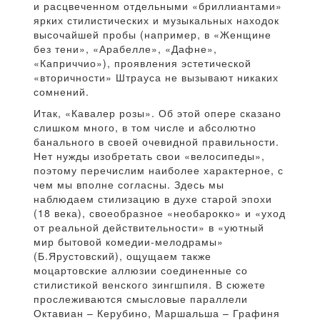
и расцвеченном отдельными «бриллиантами»
ярких стилистических и музыкальных находок
высочайшей пробы (например, в «Женщине
без тени», «Арабелле», «Дафне»,
«Каприччио»), проявления эстетической
«вторичности» Штрауса не вызывают никаких
сомнений.
Итак, «Кавалер розы». Об этой опере сказано
слишком много, в том числе и абсолютно
банального в своей очевидной правильности.
Нет нужды изобретать свои «велосипеды»,
поэтому перечислим наиболее характерное, с
чем мы вполне согласны. Здесь мы
наблюдаем стилизацию в духе старой эпохи
(18 века), своеобразное «необарокко» и «уход
от реальной действительности» в «уютный
мир бытовой комедии-мелодрамы»
(Б.Ярустовский), ощущаем также
моцартовские аллюзии соединенные со
стилистикой венского зингшпиля. В сюжете
прослеживаются смысловые параллели
Октавиан – Керубино, Маршальша – Графиня