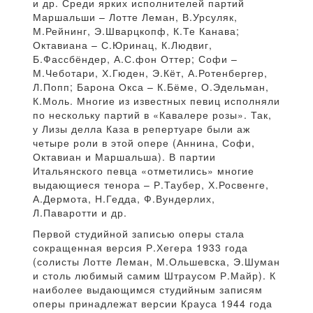
и др. Среди ярких исполнителей партий
Маршальши – Лотте Леман, В.Урсуляк,
М.Рейнинг, Э.Шварцкопф, К.Те Канава;
Октавиана – С.Юринац, К.Людвиг,
Б.Фассбёндер, А.С.фон Оттер; Софи –
М.Чеботари, Х.Гюден, Э.Кёт, А.Ротенбергер,
Л.Попп; Барона Окса – К.Бёме, О.Эдельман,
К.Моль. Многие из известных певиц исполняли
по нескольку партий в «Кавалере розы». Так,
у Лизы делла Каза в репертуаре были аж
четыре роли в этой опере (Аннина, Софи,
Октавиан и Маршальша). В партии
Итальянского певца «отметились» многие
выдающиеся тенора – Р.Таубер, Х.Росвенге,
А.Дермота, Н.Гедда, Ф.Вундерлих,
Л.Паваротти и др.
Первой студийной записью оперы стала
сокращенная версия Р.Хегера 1933 года
(солисты Лотте Леман, М.Ольшевска, Э.Шуман
и столь любимый самим Штраусом Р.Майр). К
наиболее выдающимся студийным записям
оперы принадлежат версии Крауса 1944 года