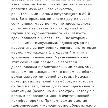
язык, шел как бы по «магистральной линии»
развития музыкального искусства,
решительными шагами вступающего в 20-й
век. Во вторых, как ни в каких других своих
сочинениях, маэстро именно здесь удалось
достигнуть выразительности, идущей из
глубин его художественного «я». И пусть
вдохновлялся он, опять-таки, некоторыми
«внешними» импульсами, однако сумел их
превратить во внутренние ощущения, которые
неумолимо находят благодарный отклик у
вдумчивого слушателя. Музыкальный язык
этих сочинений предельно заострен
диссонансами и политональными приемами,
впрочем, не выходящими, в целом, за общие
рамки мажоро-минорной системы. Изыски
оркестровых звучаний и тембров, на которые
он был мастер, также достигают здесь своего
максимума (особенно в «Электре», которую с
полным основанием можно считать некоей
«симфооперой»). Причем, самые смелые
гармонические и мелодические обороты часто