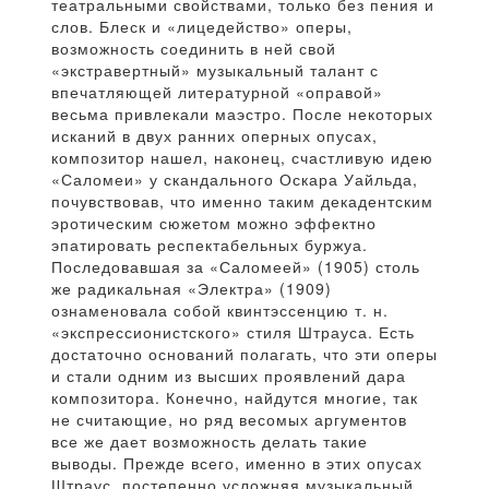
театральными свойствами, только без пения и
слов. Блеск и «лицедейство» оперы,
возможность соединить в ней свой
«экстравертный» музыкальный талант с
впечатляющей литературной «оправой»
весьма привлекали маэстро. После некоторых
исканий в двух ранних оперных опусах,
композитор нашел, наконец, счастливую идею
«Саломеи» у скандального Оскара Уайльда,
почувствовав, что именно таким декадентским
эротическим сюжетом можно эффектно
эпатировать респектабельных буржуа.
Последовавшая за «Саломеей» (1905) столь
же радикальная «Электра» (1909)
ознаменовала собой квинтэссенцию т. н.
«экспрессионистского» стиля Штрауса. Есть
достаточно оснований полагать, что эти оперы
и стали одним из высших проявлений дара
композитора. Конечно, найдутся многие, так
не считающие, но ряд весомых аргументов
все же дает возможность делать такие
выводы. Прежде всего, именно в этих опусах
Штраус, постепенно усложняя музыкальный