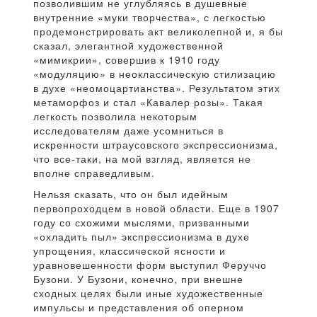
позволившим не углубляясь в душевные
внутренние «муки творчества», с легкостью
продемонстрировать акт великолепной и, я бы
сказал, элегантной художественной
«мимикрии», совершив к 1910 году
«модуляцию» в неоклассическую стилизацию
в духе «неомоцартианства». Результатом этих
метаморфоз и стал «Кавалер розы». Такая
легкость позволила некоторым
исследователям даже усомниться в
искренности штраусовского экспрессионизма,
что все-таки, на мой взгляд, является не
вполне справедливым.
Нельзя сказать, что он был идейным
первопроходцем в новой области. Еще в 1907
году со схожими мыслями, призванными
«охладить пыл» экспрессионизма в духе
упрощения, классической ясности и
уравновешенности форм выступил Феруччо
Бузони. У Бузони, конечно, при внешне
сходных целях были иные художественные
импульсы и представления об оперном