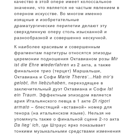
качество в этой опере имеет колоссальное
значение, что является не частым явлением в
оперном искусстве. Во многом именно
изящные и изобретательные
драматургические перипетии делают эту
сверхдлинную оперу столь изысканной и
разнообразной и совершенно нескучной.
К наиболее красивым и совершенным
фрагментам партитуры относятся эпизоды
церемонии подношения Октавианом розы
Mir
ist die Ehre wiederfahren
из 2 акта, а также
финальное трио (терцет) Маршальши,
Октавиана и Софи
Marie Theres’…Hab mir’s
gelobt, ihn liebzuhaben
, переходящее в
заключительный дуэт Октавиана и Софи
Ist
ein Traum
. Эффектным эпизодом является
ария Итальянского певца в 1 акте
Di rigori
armato
– блестящий «вставной» номер для
тенора (на итальянском языке). Нельзя не
упомянуть также о финальной сцене 2-го акта
Da lieg’ ich
, где Штраус ярко показывает
тонкими музыкальными средствами изменения