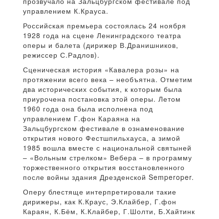
прозвучало на Зальцбургском фестивале под
управлением К.Крауса.
Российская премьера состоялась 24 ноября
1928 года на сцене Ленинградского театра
оперы и балета (дирижер В.Дранишников,
режиссер С.Радлов).
Сценическая история «Кавалера розы» на
протяжении всего века – необъятна. Отметим
два исторических события, к которым была
приурочена постановка этой оперы. Летом
1960 года она была исполнена под
управлением Г.фон Караяна на
Зальцбургском фестивале в ознаменование
открытия нового Фестшпильхауса, а зимой
1985 вошла вместе с национальной святыней
– «Вольным стрелком» Вебера – в программу
торжественного открытия восстановленного
после войны здания Дрезденской Semperoper.
Оперу блестяще интерпретировали такие
дирижеры, как К.Краус, Э.Клайбер, Г.фон
Караян, К.Бём, К.Клайбер, Г.Шолти, Б.Хайтинк