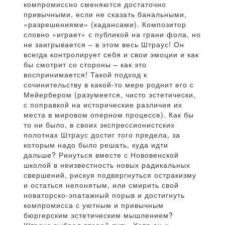
компромиссно сменяются достаточно
привычными, если не сказать банальными,
«разрешениями» (кадансами). Композитор
словно «играет» с публикой на грани фола, но
не заигрывается – в этом весь Штраус! Он
всегда контролирует себя и свои эмоции и как
бы смотрит со стороны – как это
воспринимается! Такой подход к
сочинительству в какой-то мере роднит его с
Мейербером (разумеется, чисто эстетически,
с поправкой на исторические различия их
места в мировом оперном процессе). Как бы
то ни было, в своих экспрессионистских
полотнах Штраус достиг того предела, за
которым надо было решать, куда идти
дальше? Ринуться вместе с Нововенской
школой в неизвестность новых радикальных
свершений, рискуя подвергнуться остракизму
и остаться непонятым, или смирить свой
новаторско-эпатажный порыв и достигнуть
компромисса с уютным и привычным
бюргерским эстетическим мышлением?