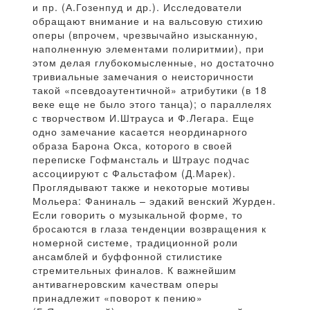
и пр. (А.Гозенпуд и др.). Исследователи
обращают внимание и на вальсовую стихию
оперы (впрочем, чрезвычайно изысканную,
наполненную элементами полиритмии), при
этом делая глубокомысленные, но достаточно
тривиальные замечания о неисторичности
такой «псевдоаутентичной» атрибутики (в 18
веке еще не было этого танца); о параллелях
с творчеством И.Штрауса и Ф.Легара. Еще
одно замечание касается неординарного
образа Барона Окса, которого в своей
переписке Гофмансталь и Штраус подчас
ассоциируют с Фальстафом (Д.Марек).
Проглядывают также и некоторые мотивы
Мольера: Фаниналь – эдакий венский Журден.
Если говорить о музыкальной форме, то
бросаются в глаза тенденции возвращения к
номерной системе, традиционной роли
ансамблей и буффонной стилистике
стремительных финалов. К важнейшим
антивагнеровским качествам оперы
принадлежит «поворот к пению»