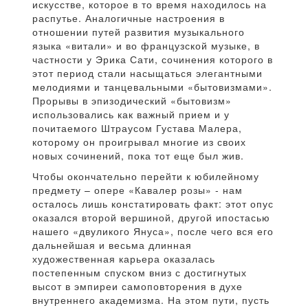
искусстве, которое в то время находилось на
распутье. Аналогичные настроения в
отношении путей развития музыкального
языка «витали» и во французской музыке, в
частности у Эрика Сати, сочинения которого в
этот период стали насыщаться элегантными
мелодиями и танцевальными «бытовизмами».
Прорывы в эпизодический «бытовизм»
использовались как важный прием и у
почитаемого Штраусом Густава Малера,
которому он проигрывал многие из своих
новых сочинений, пока тот еще был жив.
Чтобы окончательно перейти к юбилейному
предмету – опере «Кавалер розы» - нам
осталось лишь констатировать факт: этот опус
оказался второй вершиной, другой ипостасью
нашего «двуликого Януса», после чего вся его
дальнейшая и весьма длинная
художественная карьера оказалась
постепенным спуском вниз с достигнутых
высот в эмпиреи самоповторения в духе
внутреннего академизма. На этом пути, пусть