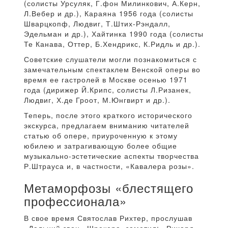
(солисты Урсуляк, Г.фон Милинкович, А.Керн,
Л.Вебер и др.), Караяна 1956 года (солисты
Шварцкопф, Людвиг, Т.Штих-Рэндалл,
Эдельман и др.), Хайтинка 1990 года (солисты
Те Канава, Оттер, Б.Хендрикс, К.Ридль и др.).
Советские слушатели могли познакомиться с
замечательным спектаклем Венской оперы во
время ее гастролей в Москве осенью 1971
года (дирижер Й.Крипс, солисты Л.Ризанек,
Людвиг, Х.де Гроот, М.Юнгвирт и др.).
Теперь, после этого краткого исторического
экскурса, предлагаем вниманию читателей
статью об опере, приуроченную к этому
юбилею и затрагивающую более общие
музыкально-эстетические аспекты творчества
Р.Штрауса и, в частности, «Кавалера розы».
Метаморфозы «блестящего
профессионала»
В свое время Святослав Рихтер, прослушав