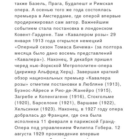
также Базель, Прага, Будапешт и Римская
опера. А осенью того же года состоялась
премьера в Амстердаме, где оперой впервые
продирижировал сам автор. Важнейшим
событием стала постановка в лондонском
Ковент-Гардене. Там «Кавалером розы» 29
января 1913 года открылся немецкий
«Оперный сезон Томаса Бичема» (за полтора
месяца было дано восемь представлений
«Кавалера»). Наконец, 9 декабря пришел
черед нью-йоркской Метрополитен-опера
(дирижер Альфред Херц). Завершая краткий
обзор национальных премьер «Кавалера
розы» отметим постановки в Любляне (1913),
Буэнос-Айресе и Рио-де-Жанейро (1915),
Загребе и Копенгагене (1916), Стокгольме
(1920), Барселоне (1921), Варшаве (1922),
Хельсинки (1923). Наконец, в 1927 году опера
добралась до Франции, где она была
исполнена 11 февраля в парижской Гранд-
Опера под управлением Филиппа Гобера. 12
августа 1929 произведение впервые