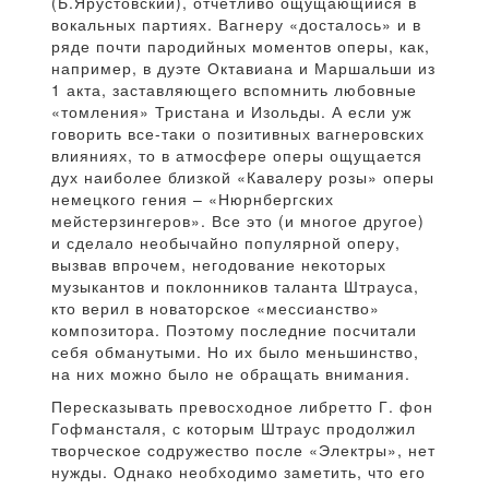
(Б.Ярустовский), отчетливо ощущающийся в
вокальных партиях. Вагнеру «досталось» и в
ряде почти пародийных моментов оперы, как,
например, в дуэте Октавиана и Маршальши из
1 акта, заставляющего вспомнить любовные
«томления» Тристана и Изольды. А если уж
говорить все-таки о позитивных вагнеровских
влияниях, то в атмосфере оперы ощущается
дух наиболее близкой «Кавалеру розы» оперы
немецкого гения – «Нюрнбергских
мейстерзингеров». Все это (и многое другое)
и сделало необычайно популярной оперу,
вызвав впрочем, негодование некоторых
музыкантов и поклонников таланта Штрауса,
кто верил в новаторское «мессианство»
композитора. Поэтому последние посчитали
себя обманутыми. Но их было меньшинство,
на них можно было не обращать внимания.
Пересказывать превосходное либретто Г. фон
Гофмансталя, с которым Штраус продолжил
творческое содружество после «Электры», нет
нужды. Однако необходимо заметить, что его