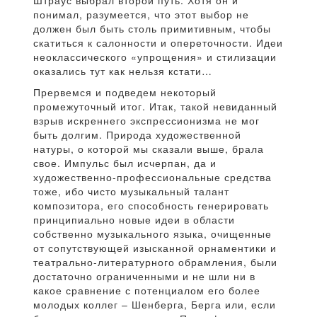
Штраус выбрал второй путь. Хотя он и
понимал, разумеется, что этот выбор не
должен был быть столь примитивным, чтобы
скатиться к салонности и опереточности. Идеи
неоклассического «упрощения» и стилизации
оказались тут как нельзя кстати…
Прервемся и подведем некоторый
промежуточный итог. Итак, такой невиданный
взрыв искреннего экспрессионизма не мог
быть долгим. Природа художественной
натуры, о которой мы сказали выше, брала
свое. Импульс был исчерпан, да и
художественно-профессиональные средства
тоже, ибо чисто музыкальный талант
композитора, его способность генерировать
принципиально новые идеи в области
собственно музыкального языка, очищенные
от сопутствующей изысканной орнаментики и
театрально-литературного обрамления, были
достаточно ограниченными и не шли ни в
какое сравнение с потенциалом его более
молодых коллег – Шенберга, Берга или, если