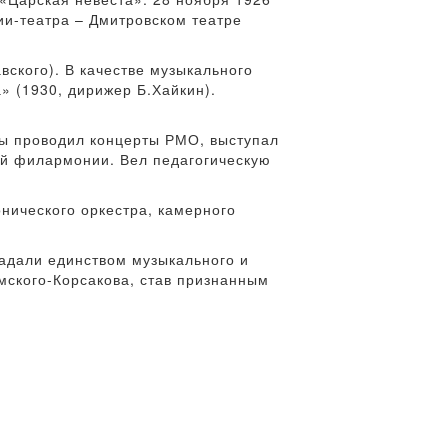
ии-театра – Дмитровском театре
вского). В качестве музыкального
» (1930, дирижер Б.Хайкин).
ы проводил концерты РМО, выступал
ой филармонии. Вел педагогическую
нического оркестра, камерного
ладали единством музыкального и
мского-Корсакова, став признанным