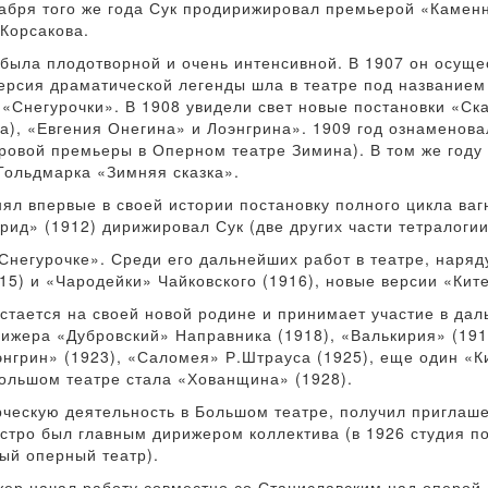
кабря того же года Сук продирижировал премьерой «Каменн
Корсакова.
 была плодотворной и очень интенсивной. В 1907 он осущ
версия драматической легенды шла в театре под названием
«Снегурочки». В 1908 увидели свет новые постановки «Ск
а), «Евгения Онегина» и Лоэнгрина». 1909 год ознаменов
ровой премьеры в Оперном театре Зимина). В том же году
Гольдмарка «Зимняя сказка».
нял впервые в своей истории постановку полного цикла ваг
ид» (1912) дирижировал Сук (две других части тетралоги
Снегурочке». Среди его дальнейших работ в театре, наря
5) и «Чародейки» Чайковского (1916), новые версии «Ките
остается на своей новой родине и принимает участие в да
рижера «Дубровский» Направника (1918), «Валькирия» (191
энгрин» (1923), «Саломея» Р.Штрауса (1925), еще один «К
ольшом театре стала «Хованщина» (1928).
орческую деятельность в Большом театре, получил пригла
эстро был главным дирижером коллектива (в 1926 студия по
ый оперный театр).
жер начал работу совместно со Станиславским над оперой 