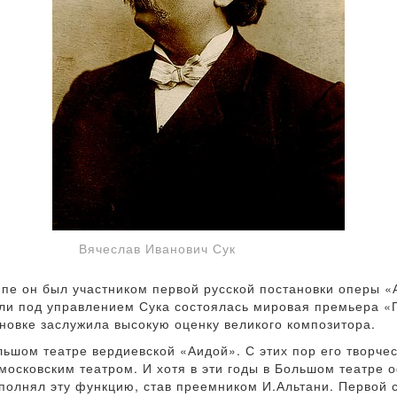
Вячеслав Иванович Сук
уппе он был участником первой русской постановки оперы 
ли под управлением Сука состоялась мировая премьера «
ановке заслужила высокую оценку великого композитора.
льшом театре вердиевской «Аидой». С этих пор его творче
московским театром. И хотя в эти годы в Большом театре 
ыполнял эту функцию, став преемником И.Альтани. Первой 