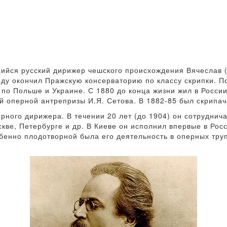
ийся русский дирижер чешского происхождения Вячеслав (
оду окончил Пражскую консерваторию по классу скрипки. 
 по Польше и Украине. С 1880 до конца жизни жил в России
ой оперной антрепризы И.Я. Сетова. В 1882-85 был скрипа
ерного дирижера. В течении 20 лет (до 1904) он сотруднич
скве, Петербурге и др. В Киеве он исполнил впервые в Рос
бенно плодотворной была его деятельность в оперных тру