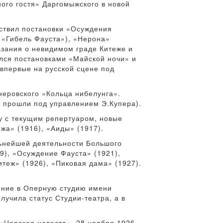
ого гостя» Даргомыжского в новой
ествил постановки «Осуждения
 «Гибель Фауста»), «Нерона»
азания о невидимом граде Китеже и
ался постановками «Майской ночи» и
 впервые на русской сцене под
неровского «Кольца нибелунга».
и прошли под управлением Э.Купера).
ду с текущим репертуаром, новые
жа» (1916), «Аиды» (1917).
льнейшей деятельности Большого
9), «Осуждение Фауста» (1921),
итеж» (1926), «Пиковая дама» (1927).
шение в Оперную студию имени
лучила статус Студии-театра, а в
«Царская невеста». 28 ноября 1926