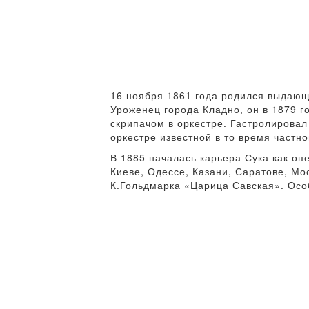
16 ноября 1861 года родился выдающ
Уроженец города Кладно, он в 1879 г
скрипачом в оркестре. Гастролировал
оркестре известной в то время частн
В 1885 началась карьера Сука как оп
Киеве, Одессе, Казани, Саратове, Мо
К.Гольдмарка «Царица Савская». Осо