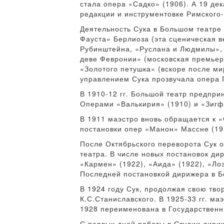
стала опера «Садко» (1906). А 19 де
редакции и инструментовке Римского-
Деятельность Сука в Большом театре
Фауста» Берлиоза (эта сценическая 
Рубинштейна, «Руслана и Людмилы», 
деве Февронии» (московская премьер
«Золотого петушка» (вскоре после ми
управлением Сука прозвучала опера 
В 1910-12 гг. Большой театр предпри
Операми «Валькирия» (1910) и «Зигфр
В 1911 маэстро вновь обращается к «
постановки опер «Манон» Массне (191
После Октябрьского переворота Сук 
театра. В числе новых постановок ди
«Кармен» (1922), «Аида» (1922), «Ло
Последней постановкой дирижера в Б
В 1924 году Сук, продолжая свою тв
К.С.Станиславского. В 1925-33 гг. ма
1928 переименована в Государственн
С первых дней работы в Студии дири