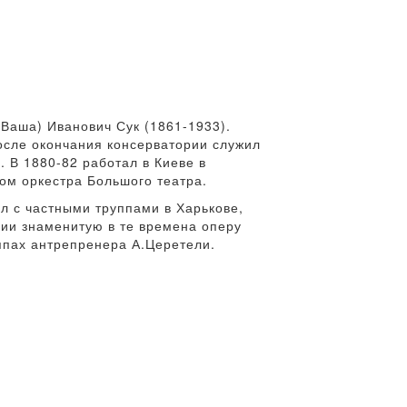
Ваша) Иванович Сук (1861-1933).
После окончания консерватории служил
. В 1880-82 работал в Киеве в
чом оркестра Большого театра.
ал с частными труппами в Харькове,
сии знаменитую в те времена оперу
ппах антрепренера А.Церетели.