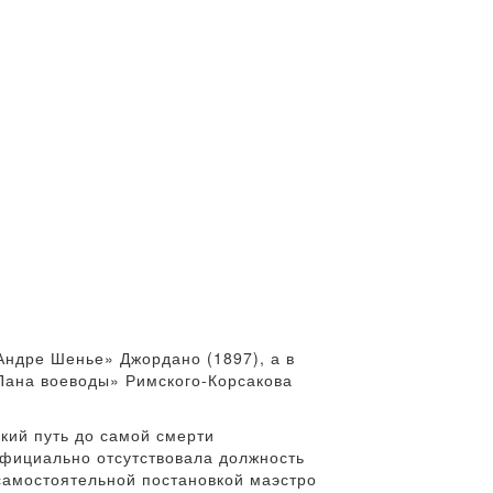
«Андре Шенье» Джордано (1897), а в
Пана воеводы» Римского-Корсакова
ский путь до самой смерти
официально отсутствовала должность
самостоятельной постановкой маэстро