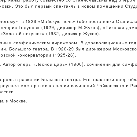
новки. Это был первый спектакль в новом помещении Студ
«Богему», в 1928 «Майскую ночь» (обе постановки Станисла
 «Борис Годунов» (1929, дирижер М.Жуков), «Пиковая дама
«Золотой петушок» (1932, дирижер Жуков).
рупным симфоническим дирижером. В дореволюционные год
рии, Большого театра. В 1926-29 был дирижером Московск
овской консерватории (1925-26).
. Автор оперы «Лесной царь» (1900), сочинений для симфо
 роль в развитии Большого театра. Его трактовки опер об
преуспел мастер в исполнении сочинений Чайковского и Ри
ассики.
да в Москве.