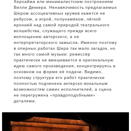
Херхайма или минималистским построениям
Вилли Деккера. Ненавязчивость предлагаемых
Шером ассоциативных кружев кажется не
ребусом, а игрой, полунамёком, лёгкой
иронией над самой природой театрального
волшебства, служащего прежде всего
воплощению авторского, а не
интерпретаторского замысла. Именно поэтому
в оперных работах Шера так мало загадок, но
так много самой музыки: режиссёр
практически не вмешивается в оригинальную
идею самого произведения, концентрируясь в
основном на форме её подачи. Видимо,
поэтому структура его работ практически
полностью подчинена актерско-вокальным
возможностям самих исполнителей, а сцена
не перегружена «правдоподобными»
деталями.