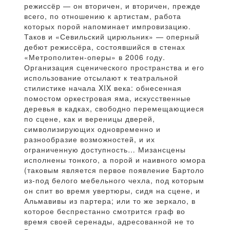
режиссёр — он вторичен, и вторичен, прежде
всего, по отношению к артистам, работа
которых порой напоминает импровизацию.
Таков и «Севильский цирюльник» — оперный
дебют режиссёра, состоявшийся в стенах
«Метрополитен-оперы» в 2006 году.
Организация сценического пространства и его
использование отсылают к театральной
стилистике начала XIX века: обнесенная
помостом оркестровая яма, искусственные
деревья в кадках, свободно перемещающиеся
по сцене, как и вереницы дверей,
символизирующих одновременно и
разнообразие возможностей, и их
ограниченную доступность… Мизансцены
исполнены тонкого, а порой и наивного юмора
(таковым является первое появление Бартоло
из-под белого мебельного чехла, под которым
он спит во время увертюры, сидя на сцене, и
Альмавивы из партера; или то же зеркало, в
которое беспрестанно смотрится граф во
время своей серенады, адресованной не то