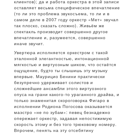
клиентов); да и работа оркестра в этой записи
оставляет весьма специфическое впечатление
(то ли это проблема звукосъема, то ли и в
самом деле в 2007 году оркестр «Мет» звучал
так плоско, сказать сложно). Живьём же
спектакль производит совершенно другое
впечатление и, разумеется, совершенно
иначе звучит.
Увертюра исполняется оркестром с такой
эталонной элегантностью, интонационной
мягкостью и виртуозным шиком, что остаётся
ощущение, будто ты слышишь эту музыку
впервые. Маурицио Бенини практически
безупречно удерживает солистов и
сложнейшие ансамбли этого виртуозного
опуса на грани какого-то ураганного драйва, и
только знаменитая скороговорка Фигаро в
исполнении Родиона Погосова оказывается
маэстро «не по зубам»: певец безнадежно
опережает оркестр, задавая непостижимую
скорость этому и без того трюковому номеру.
Впрочем, пенять на эту отсебятину