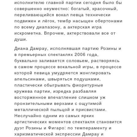
исполнителю главной партии сегодня было бы
совершенно неуместно: богатый, красочный,
переливающийся вокал певца технически
подвижен и лёгок, тембр насыщен обертонами
по всему диапазону, а актерская игра
искрометна. Впрочем, актерствовали все от
души.
Диана Дамрау, исполнявшая партию Розины и
в премьерных спектаклях 2006 года,
буквально заливается соловьем, растворяясь
в самом процессе вокальной игры, в процессе
которой певица умудряется жонглировать
апельсинами, швыряться подушками,
пластически обыгрывать фиоритурные
кружева партии, изредка разбавляя
восторженное впечатление слишком уж
пронзительными верхами с ощутимой
металлической пыльцой и присвистами.
Неслучайно одним из самых ярких
артистических моментов спектакля становится
дуэт Розины и Фигаро: по темпераменту и
харизматической экспрессии Дамрау и