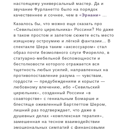
настоящему универсальный мастер. Да и
звучание Фурланетто было на порядок
качественнее и сочнее, чем в
«Эрнани»
...
Казалось бы, что можно еще сказать про
«Севильского цирюльника» Россини? Но даже
в таком простом и запетом сюжете есть место
изящному остроумию и лёгкой фантазии… В
спектакле Шера таким «аксессуаром» стал
образ почти безмолвного слуги Фиорелло, в
статуарно-мебельной беспомощности и
бестолковости которого отражается вся
тщетность любых усилий, направленных на
противопоставление разума — чувствам,
гордости — предубеждениям и корысти —
любовному влечению, ибо «Севильский
цирюльник», созданный Россини «в
соавторстве» с гениальным Бомарше и
блестяще оживленный Бартлеттом Шером,
лишний раз подтверждает, что даже в
душевных делах «комплексная терапия»,
замешенная на тесном взаимодействии
эмоциональных симпатий с финансовыми