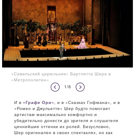
«Севильский цирюльник» Бартлетта Шера в
«Метрополитен»
1/6
И в
«Графе Ори»
, и в «Сказках Гофмана», и в
«Ромео и Джульетте» Шер будто помогает
артистам максимально комфортно и
убедительно донести до зрителя и слушателя
ценнейшие оттенки их ролей. Безусловно,
Шер оригинален в своих спектаклях, но как