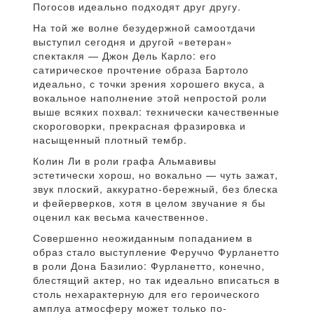
Погосов идеально подходят друг другу.
На той же волне безудержной самоотдачи
выступил сегодня и другой «ветеран»
спектакля — Джон Дель Карло: его
сатирическое прочтение образа Бартоло
идеально, с точки зрения хорошего вкуса, а
вокальное наполнение этой непростой роли
выше всяких похвал: технически качественные
скороговорки, прекрасная фразировка и
насыщенный плотный тембр.
Колин Ли в роли графа Альмавивы
эстетически хорош, но вокально — чуть зажат,
звук плоский, аккуратно-бережный, без блеска
и фейерверков, хотя в целом звучание я бы
оценил как весьма качественное.
Совершенно неожиданным попаданием в
образ стало выступление Феруччо Фурланетто
в роли Дона Базилио: Фурланетто, конечно,
блестящий актер, но так идеально вписаться в
столь нехарактерную для его героического
амплуа атмосферу может только по-