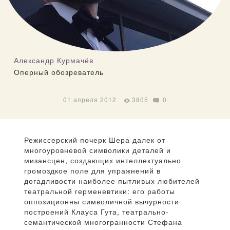
Александр Курмачёв
Оперный обозреватель
01 апреля 2012
3805
0
Режиссерский почерк Шера далек от
многоуровневой символики деталей и
мизансцен, создающих интеллектуально
громоздкое поле для упражнений в
догадливости наиболее пытливых любителей
театральной герменевтики: его работы
оппозиционны символичной вычурности
построений Клауса Гута, театрально-
семантической многогранности Стефана