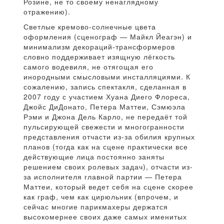
Розине, не то своему ненаглядному
отражению).
Светлые кремово-солнечные цвета
оформления (сценограф — Майкл Йеагэн) и
минимализм декораций-трансформеров
словно поддерживает изящную лёгкость
самого водевиля, не отягощая его
инородными смысловыми инсталляциями. К
сожалению, запись спектакля, сделанная в
2007 году с участием Хуана Диего Флореса,
Джойс ДиДонато, Петера Маттеи, Сэмюэла
Рэми и Джона Дель Карло, не передаёт той
пульсирующей свежести и многогранности
представления отчасти из-за обилия крупных
планов (тогда как на сцене практически все
действующие лица постоянно заняты
решением своих ролевых задач), отчасти из-
за исполнителя главной партии — Петера
Маттеи, который ведет себя на сцене скорее
как граф, чем как цирюльник (впрочем, и
сейчас многие парикмахеры держатся
высокомернее своих даже самых именитых