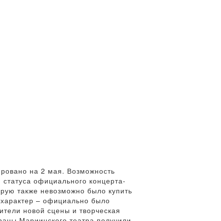
ировано на 2 мая. Возможность
 статуса официального концерта-
орую также невозможно было купить
 характер – официально было
оители новой сцены и творческая
ераны Мариинского театра получили