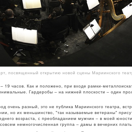
ерт, посвященный открытию новой сцены Мариинского теат
– 19 часов. Как и положено, при входе рамки-металлоиска
нимальные. Гардеробы – на нижней плоскости – один прол
род очень разный, это не публика Мариинского театра, вс
ии, но их меньшинство, "так называемые ветераны" прису
днего возраста, с преобладанием мужчин – в моей юности
совсем немногочисленная группа – дамы в вечерних плать