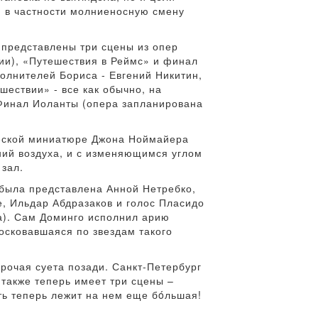
, в частности молниеносную смену
 представлены три сцены из опер
ции), «Путешествия в Реймс» и финал
полнителей Бориса - Евгений Никитин,
ествии» - все как обычно, на
 Финал Иоланты (опера запланирована
ческой миниатюре Джона Ноймайера
ний воздуха, и с изменяющимся углом
 зал.
 была представлена Анной Нетребко,
е, Ильдар Абдразаков и голос Пласидо
ва). Сам Доминго исполнил арию
тосковавшаяся по звездам такого
рочая суета позади. Санкт-Петербург
также теперь имеет три сцены –
ть теперь лежит на нем еще бóльшая!