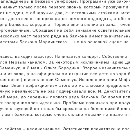
капельдинеры в бежевой униформе. Программки уже законч
л начнут только после первого звонка, который прозвучит в
т не один, я обнаружил два, с несколькими стойками, мест
ов достаточно, но приходится немного подождать, чтобы з
й ряд Балкона, середина. Первое впечатление от зала - оч
 эргономичные. Обращают на себя внимание осветительны
несколько мест первого ряда на балконе имеют значитель
местами Балкона Мариинского-1, но на основной сцене на 
анавес, выходит маэстро. Начинается концерт. Собственно
ался Первым каналом. За некоторым исключением: арию Д
еменчук, а 2 мая - Ольга Бородина. Второе незначительн
ы и из зала, а на официальном открытии все дети из хора 
ская песня) в исполнении Семенчук. Исполнение арии Ме
ьным. Зная перфекционизм этого артиста можно предположи
олную идеальность не раз подчеркивали все. И, действител
ней мере, до середины первого ряда балкона. Во время ис
вук воспринимался идеально. Проблема возникала при по
лучаях звуковой поток как бы срезался на более низкой пл
 ламп балкона, которые очень сильно мешали на пиано и 
о действа – неоднозначное. Эстетически впечатляюще пос