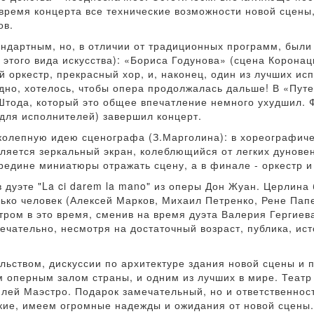
 время концерта все технические возможности новой сцены
ов.
ндартным, но, в отличии от традиционных программ, были
этого вида искусства): «Бориса Годунова» (сцена Корона
 оркестр, прекрасный хор, и, наконец, один из лучших ис
но, хотелось, чтобы опера продолжалась дальше! В «Путеш
Штода, который это общее впечатление немного ухудшил.
 для исполнителей) завершил концерт.
иколепную идею сценографа (З.Марголина): в хореографи
вляется зеркальный экран, колеблющийся от легких дунове
ередине миниатюры отражать сцену, а в финале - оркестр и
дуэте "La ci darem la mano" из оперы Дон Жуан. Церлина
ько человек (Алексей Марков, Михаил Петренко, Рене Пап
тром в это время, сменив на время дуэта Валерия Гергие
ечательно, несмотря на достаточный возраст, публика, ис
ьством, дискуссии по архитектуре здания новой сцены и п
 оперным залом страны, и одним из лучших в мире. Театр 
илей Маэстро. Подарок замечательный, но и ответственнос
ские, имеем огромные надежды и ожидания от новой сцены.