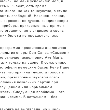
ились, но меня успокоили: мол, в
 семь. Значит, есть время
а много, но как-то неуютно, в стиле
анять свободный. Наконец, звонок,
ень хорошее, не душно, кондиционеры
е приборы, прикрепленные прямо к
ные ограничения в видимости сцены
них билеты не продаются, там,
, программа практически аналогична
алилы из оперы Сен-Санса «Самсон и
ое отличие: исполнение Ave Maria
были только на сцене. К сожалению,
фистофеля немецким басом Рене Папе
ть, что причина глухости голоса в
ьно, оркестровый звуковой поток
полнения вокальных партий при
луопущенном или нормальном
оскости. Следующая проблема – это
пианиссимо. В остальном – без
тановка не выглядела, но и цели