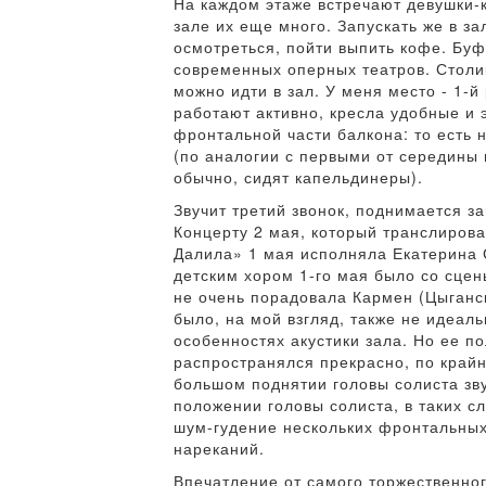
На каждом этаже встречают девушки-
зале их еще много. Запускать же в за
осмотреться, пойти выпить кофе. Буфе
современных оперных театров. Столик
можно идти в зал. У меня место - 1-
работают активно, кресла удобные и
фронтальной части балкона: то есть 
(по аналогии с первыми от середины 
обычно, сидят капельдинеры).
Звучит третий звонок, поднимается з
Концерту 2 мая, который транслиров
Далила» 1 мая исполняла Екатерина С
детским хором 1-го мая было со сцен
не очень порадовала Кармен (Цыган
было, на мой взгляд, также не идеал
особенностях акустики зала. Но ее п
распространялся прекрасно, по край
большом поднятии головы солиста з
положении головы солиста, в таких с
шум-гудение нескольких фронтальных
нареканий.
Впечатление от самого торжественног