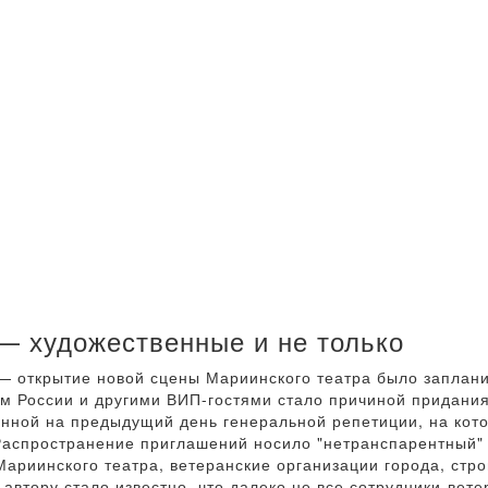
— художественные и не только
 — открытие новой сцены Мариинского театра было заплан
м России и другими ВИП-гостями стало причиной придания
нной на предыдущий день генеральной репетиции, на кот
Распространение приглашений носило "нетранспарентный"
Мариинского театра, ветеранские организации города, стр
 автору стало известно, что далеко не все сотрудники-вет