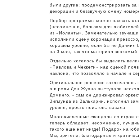
были другие: продемонстрировать за
декораций и беззвучную смену номер
Подбор программы можно назвать ста
(несомненно, бальзам для любителей 
из «Иоланты». Замечательно звучащий
исполнили сцену коронации превосход
хорошем уровне, если бы не Даниил 
на 3 мая, так что материал знакомый
Отдельно хотелось бы выделить вел
«Павлова и Чеккети» над сценой поя
наклона, что позволяло в начале и с
Оригинальное решение заключалось в 
а в роли Дон Жуана выступали нескол
Доминго, - сам он дирижировал оркес
Зигмунда из Валькирии, исполнил зам
уровня, просто неистовствовала.
Многочисленные скандалы со строител
теперь обладает, несомненно, лучшим
такого еще нет нигде! Подарок на юб
Мы, зрители, благодарные и критиче