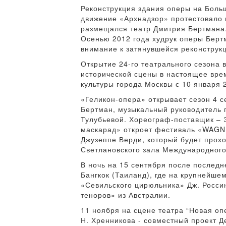
Реконструкция здания оперы на Боль
движение «Архнадзор» протестовало 
размещался театр Дмитрия Бертмана. 
Осенью 2012 года худрук оперы Берт
внимание к затянувшейся реконструк
Открытие 24-го театрального сезона 
исторической сцены в настоящее вре
культуры города Москвы с 10 января 2
«Геликон-опера» открывает сезон 4 
Бертман, музыкальный руководитель 
Тулубьевой. Хореограф-поставщик – 
маскарад» откроет фестиваль «WAGN
Джузеппе Верди, который будет прохо
Светлановского зала Международного
В ночь на 15 сентября после последн
Бангкок (Таиланд), где на крупнейш
«Севильского цирюльника» Дж. Россин
теноров» из Австралии.
11 ноября на сцене театра “Новая о
Н. Хренникова - совместный проект Д