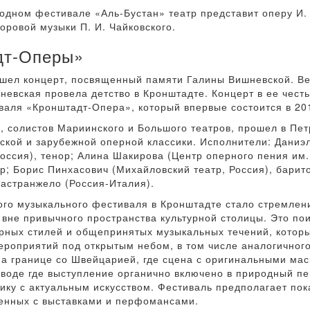
егодном фестивале «Аль-Бустан» театр представит оперу 
оровой музыки П. И. Чайковского.
дт-Оперы»
рошел концерт, посвященный памяти Галины Вишневской. Ве
евская провела детство в Кронштадте. Концерт в ее чест
аля «Кронштадт-Опера», который впервые состоится в 201
 солистов Мариинского и Большого театров, прошел в Пет
ской и зарубежной оперной классики. Исполнители: Даниэл
оссия), тенор; Алина Шакирова (Центр оперного пения им.
ор; Борис Пинхасович (Михайловский театр, Россия), барит
астранжело (Россия-Италия).
го музыкального фестиваля в Кронштадте стало стремлени
вне привычного пространства культурной столицы. Это по
урных стилей и общепринятых музыкальных течений, которы
ероприятий под открытым небом, в том числе аналогичного
на границе со Швейцарией, где сцена с оригинальными м
 воде где выступление органично включено в природный пе
ику с актуальным искусством. Фестиваль предполагает пок
енных с выставками и перфомансами.