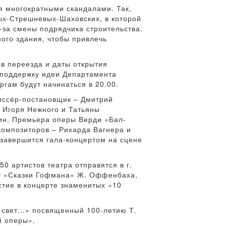
я многократными скандалами. Так,
ых-Стрешневых-Шаховских, в которой
-за смены подрядчика строительства.
ого здания, чтобы привлечь
ов переезда и даты открытия
 поддержку идеи Департамента
ргам будут начинаться в 20.00.
иссёр-постановщик – Дмитрий
 Игоря Нежного и Татьяны
ин. Премьера оперы Верди «Бал-
омпозиторов – Рихарда Вагнера и
 завершится гала-концертом на сцене
0 артистов театра отправятся в г.
ят «Сказки Гофмана» Ж. Оффенбаха,
стие в концерте знаменитых «10
й свет…» посвященный 100-летию Т.
й оперы».