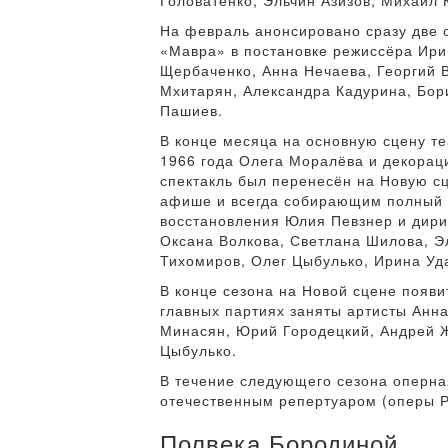
Головатенко, Эльчин Азизов, Михаил 
На февраль анонсировано сразу две 
«Мавра» в постановке режиссёра Ири
Щербаченко, Анна Нечаева, Георгий 
Мхитарян, Александра Кадурина, Бор
Пашиев.
В конце месяца на основную сцену т
1966 года Олега Моралёва и декорац
спектакль был перенесён на Новую сц
афише и всегда собирающим полный з
восстановления Юлия Певзнер и дири
Оксана Волкова, Светлана Шилова, Эл
Тихомиров, Олег Цыбулько, Ирина Уд
В конце сезона на Новой сцене появи
главных партиях заняты артисты Анн
Минасян, Юрий Городецкий, Андрей Ж
Цыбулько.
В течение следующего сезона оперная
отечественным репертуаром (оперы Р
Полвека Бородиной