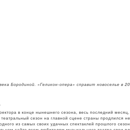
ека Бородиной. «Геликон-опера» справит новоселье в 2
а
ектора в конце нынешнего сезона, весь последний месяц, 
аз театральный сезон на главной сцене страны продлился н
одного из самых своих удачных спектаклей прошлого сезо
льном сайте всем любителям музыкального театра свои пл