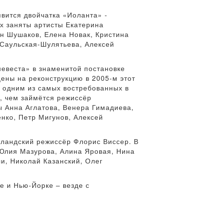
вится двойчатка «Иоланта» -
х заняты артисты Екатерина
ин Шушаков, Елена Новак, Кристина
 Саульская-Шулятьева, Алексей
невеста» в знаменитой постановке
ены на реконструкцию в 2005-м этот
ь одним из самых востребованных в
, чем займётся режиссёр
ы Анна Аглатова, Венера Гимадиева,
нко, Петр Мигунов, Алексей
лландский режиссёр Флорис Виссер. В
 Юлия Мазурова, Алина Яровая, Нина
, Николай Казанский, Олег
е и Нью-Йорке – везде с