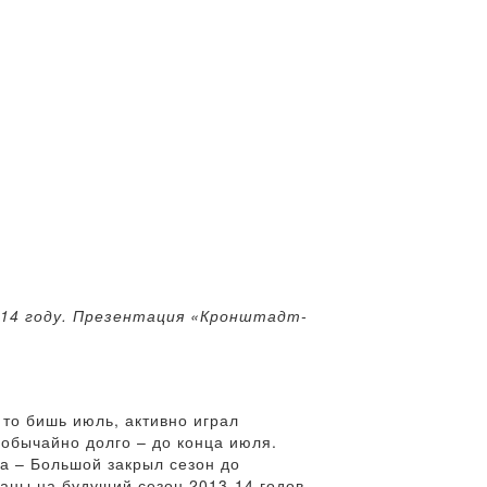
014 году. Презентация «Кронштадт-
то бишь июль, активно играл
еобычайно долго – до конца июля.
на – Большой закрыл сезон до
аны на будущий сезон 2013-14 годов.