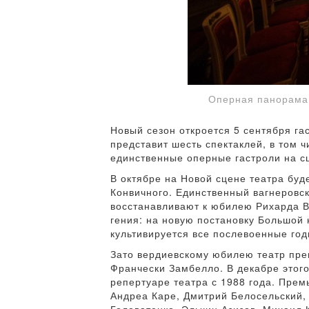
Оперная панорама
Новый сезон откроется 5 сентября га
представит шесть спектаклей, в том 
единственные оперные гастроли на с
В октябре на Новой сцене театра буд
Конвичного. Единственный вагнеровск
восстанавливают к юбилею Рихарда В
гения: на новую постановку Большой
культивируется все послевоенные год
Зато вердиевскому юбилею театр пре
Франчески Замбелло. В декабре этого
репертуаре театра с 1988 года. Пре
Андреа Каре, Дмитрий Белосельский,