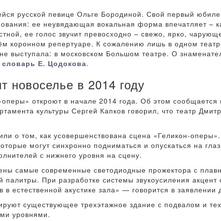
йся русской певице Ольге Бородиной. Свой первый юбил
рования: ее неувядающая вокальная форма впечатляет – как
тной, ее голос звучит превосходно – свежо, ярко, чарующ
ём коронном репертуаре. К сожалению лишь в одном театр
не выступала: в московском Большом театре. О знаменател
 словарь Е. Цодокова
.
т новоселье в 2014 году
-оперы» откроют в начале 2014 года. Об этом сообщается 
ртамента культуры Сергей Капков говорил, что театр Дми
или о том, как усовершенствована сцена «Геликон-оперы»
торые могут синхронно подниматься и опускаться на глаза
лнителей с нижнего уровня на сцену.
ены самые современные светодиодные прожектора с плав
й палитры. При разработке системы звукоусиления акцент
 в естественной акустике зала» — говорится в заявлении 
ируют существующее трехэтажное здание с подвалом и тех
ыми уровнями.