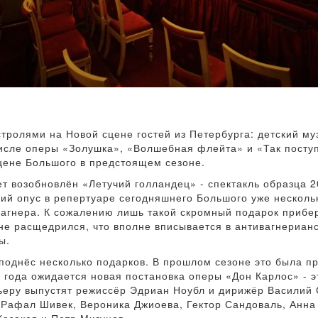
стролями на Новой сцене гостей из Петербурга: детский м
числе оперы «Золушка», «Волшебная флейта» и «Так посту
цене Большого в предстоящем сезоне.
ет возобновлён «Летучий голландец» - спектакль образца 2
ий опус в репертуаре сегодняшнего Большого уже нескольк
агнера. К сожалению лишь такой скромный подарок прибер
 не расщедрился, что вполне вписывается в антивагнериан
ы.
поднёс несколько подарков. В прошлом сезоне это была п
 года ожидается новая постановка оперы «Дон Карлос» - э
мьеру выпустят режиссёр Эдриан Ноубл и дирижёр Василий
 Рафал Шивек, Вероника Джиоева, Гектор Сандоваль, Анна