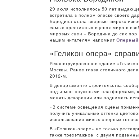
29 июля исполнилось 50 лет выдающе
встретила в полном блеске своего да
Бородина стала впервые широко извес
самых престижных сценах мира в сво
мировых сцен – Бородина до сих пор 
нашим читателям напомнит
Оперный
«Геликон-опера» справи
Реконструированное здание «Геликон
Москвы. Ранее глава столичного депа
2012-м.
В департаменте строительства сообщ
подъемно-опускными платформами, ко
менять декорации или поднимать испо
«В системе освещения сцены примен
получить уникальные оттенки цветово
использования живых оперных голосов
В «Геликон-опере» не только реставр
также трехэтажное, с двумя подземн