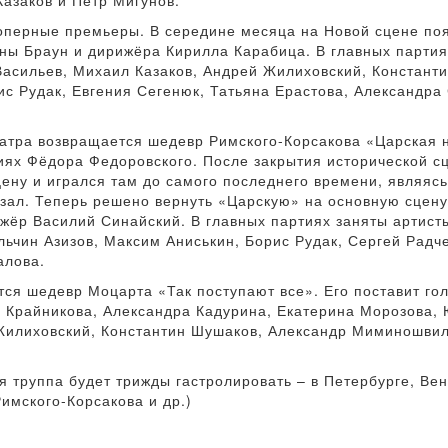
Казаков и Петр Мигунов.
оперные премьеры. В середине месяца на Новой сцене поя
ны Браун и дирижёра Кирилла Карабица. В главных партия
Васильев, Михаил Казаков, Андрей Жилиховский, Констант
ис Рудак, Евгения Сегенюк, Татьяна Ерастова, Александра
еатра возвращается шедевр Римского-Корсакова «Царская 
иях Фёдора Федоровского. После закрытия исторической сц
ену и игрался там до самого последнего времени, являяс
ал. Теперь решено вернуть «Царскую» на основную сцену
жёр Василий Синайский. В главных партиях заняты артист
ьчин Азизов, Максим Аниськин, Борис Рудак, Сергей Радче
алова.
тся шедевр Моцарта «Так поступают все». Его поставит го
а Крайникова, Александра Кадурина, Екатерина Морозова,
илиховский, Константин Шушаков, Александр Миминошвили
 труппа будет трижды гастролировать – в Петербурге, Вен
имского-Корсакова и др.)