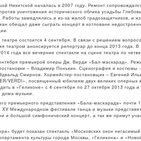
шой Никитской началась в 2007 году. Ремонт сопровождалс
против уничтожения исторического облика усадьбы Глебов
Работы замедлялись и из-за жалоб градозащитников, и из
ман обещал даже сыграть концерт в котловане недостроенн
ции.
в театре состоится 4 сентября. В связи с решением вопрос
мя театром анонсируется репертуар до конца 2013 года. В
014 года все вечерние спектакли на сцене театра по четве
сентября премьерой оперы Дж. Верди «Бал-маскарад». Реж
постановки – Владимир Понькин. Сценография и костюмы -
Эдвальд Смирнов. Хормейстер-постановщик – Евгений Иль
ER/VERDI», посвященный юбилеям двух великих оперных к
дить в «Геликоне» с 4 сентября по 27 октября 2013 года и
 дома музыки.
его премьерного представления «Бала-маскарада» почти 15
ем XV Международном фестивале танца и музыки представ
и и большой симфонический концерт, а так же примут уча
пера» будет показан спектакль «Московских окон негасимы
епартамента культуры города Москвы, «Геликона» и «Ново