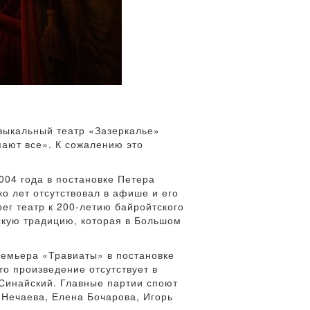
узыкальный театр «Зазеркалье»
пают все». К сожалению это
004 года в постановке Петера
о лет отсутствовал в афише и его
ег театр к 200-летию байройтского
скую традицию, которая в Большом
ремьера «Травиаты» в постановке
то произведение отсутствует в
 Синайский. Главные партии споют
 Нечаева, Елена Бочарова, Игорь