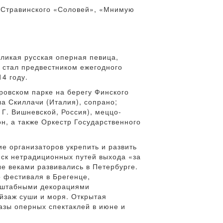
И. Стравинского «Соловей», «Мнимую
ликая русская оперная певица,
ь стал предвестником ежегодного
4 году.
ровском парке на берегу Финского
а Скиллачи (Италия), сопрано;
 Г. Вишневской, Россия), меццо-
он, а также Оркестр Государственного
е организаторов укрепить и развить
иск нетрадиционных путей выхода «за
е веками развивались в Петербурге.
 фестиваля в Брегенце,
асштабными декорациями
йзаж суши и моря. Открытая
азы оперных спектаклей в июне и