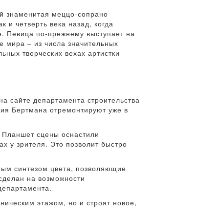
ей знаменитая меццо-сопрано
 и четверть века назад, когда
е. Певица по-прежнему выступает на
е мира – из числа значительных
ьных творческих вехах артистки
на сайте департамента строительства
трия Бертмана отремонтируют уже в
. Планшет сцены оснастили
х у зрителя. Это позволит быстро
ным синтезом цвета, позволяющие
 сделан на возможности
департамента.
ническим этажом, но и строят новое,