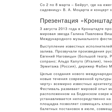
Со 2 по 8 марта – Бейрут, где на еж
садовницу» В. А. Моцарта и концерт х
Презентация «Кроншта
3 августа 2013 года в Кронштадте п
мировая звезда Галина Павловна Вишн
Международного музыкального фестив
Выступление известных исполнителей,
залива. Прозвучали произведения рус
Евгений Наговицын (Большой театр, Р
сопрано; Альдо Капуто (Италия), тен
Эрмитажа (Россия), дирижер Фабио М
Целью создания нового международно
новые течения современной культуры 
черту» всемирно известных архитект
Фестиваль развивает мировой опыт м
расположенном на Боденском озере 
устанавливается непосредственно на
площадка позволяет совмещать класс
балетных постановок в июле, совмещ