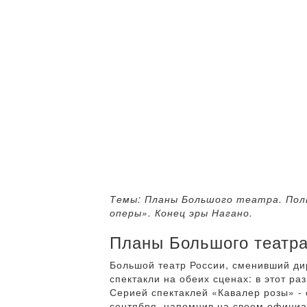
Темы: Планы Большого театра. Полв
оперы». Конец эры Нагано.
Планы Большого театр
Большой театр России, сменивший дир
спектакли на обеих сценах: в этот р
Серией спектаклей «Кавалер розы» - 
сентября, напомнив на своем официа