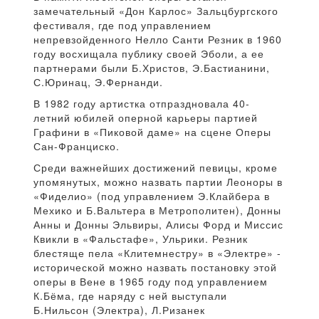
замечательный «Дон Карлос» Зальцбургского
фестиваля, где под управлением
непревзойденного Нелло Санти Резник в 1960
году восхищала публику своей Эболи, а ее
партнерами были Б.Христов, Э.Бастианини,
С.Юринац, Э.Фернанди.
В 1982 году артистка отпраздновала 40-
летний юбилей оперной карьеры партией
Графини в «Пиковой даме» на сцене Оперы
Сан-Франциско.
Среди важнейших достижений певицы, кроме
упомянутых, можно назвать партии Леоноры в
«Фиделио» (под управлением Э.Клайбера в
Мехико и Б.Вальтера в Метрополитен), Донны
Анны и Донны Эльвиры, Алисы Форд и Миссис
Квикли в «Фальстафе», Ульрики. Резник
блестяще пела «Клитемнестру» в «Электре» -
исторической можно назвать постановку этой
оперы в Вене в 1965 году под управлением
К.Бёма, где наряду с ней выступали
Б.Нильсон (Электра), Л.Ризанек