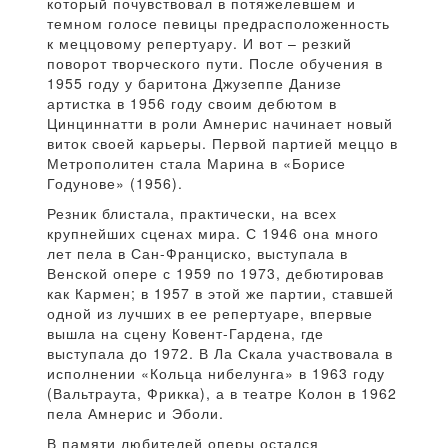
который почувствовал в потяжелевшем и
темном голосе певицы предрасположенность
к меццовому репертуару. И вот – резкий
поворот творческого пути. После обучения в
1955 году у баритона Джузеппе Данизе
артистка в 1956 году своим дебютом в
Цинциннатти в роли Амнерис начинает новый
виток своей карьеры. Первой партией меццо в
Метрополитен стала Марина в «Борисе
Годунове» (1956).
Резник блистала, практически, на всех
крупнейших сценах мира. С 1946 она много
лет пела в Сан-Франциско, выступала в
Венской опере с 1959 по 1973, дебютировав
как Кармен; в 1957 в этой же партии, ставшей
одной из лучших в ее репертуаре, впервые
вышла на сцену Ковент-Гардена, где
выступала до 1972. В Ла Скала участвовала в
исполнении «Кольца нибелунга» в 1963 году
(Вальтраута, Фрикка), а в театре Колон в 1962
пела Амнерис и Эболи.
В памяти любителей оперы остался