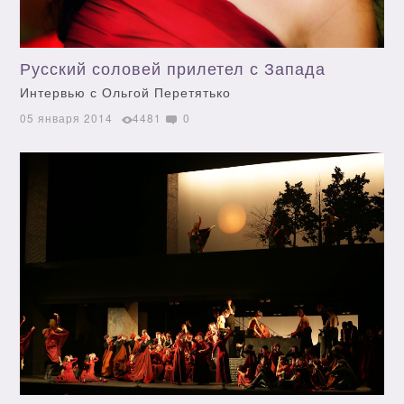
Русский соловей прилетел с Запада
Интервью с Ольгой Перетятько
05 января 2014
4481
0