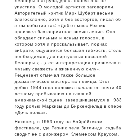
Леоноры в «Трубадуре». Шанса она не
упустила. О молодой артистке заговорили.
Авторитетный критик Марк Шубарт весьма
благосклонно, хотя и без восторгов, писал об
этом событии так: «Дебют мисс Резник
произвел благоприятное впечатление. Она
обладает сильным и ясным голосом, в
котором хотя и проскальзывает, подчас,
вибрато, ощущается большая гибкость, столь
необходимая для виртуозных пассажей
Леоноры <…> ее интерпретация привнесла в
музыку свежесть и жизненную силу».
Рецензент отмечал также большое
драматическое мастерство певицы. Этот
дебют 1944 года положил начало ее почти 40-
летнему пребыванию на главной
американской сцене, завершившемуся в 1983
году ролью Маркизы ди Биркенфельд в опере
«Дочь полка».
Наконец, в 1953 году на Байрёйтском
фестивале, где Резник пела Зиглинду, судьба
сводит ее с дирижером Клеменсом Краусом,