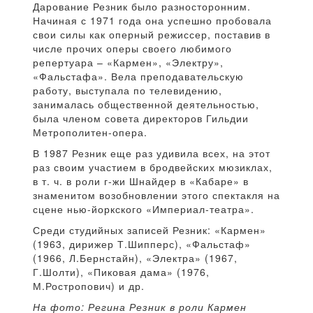
Дарование Резник было разносторонним.
Начиная с 1971 года она успешно пробовала
свои силы как оперный режиссер, поставив в
числе прочих оперы своего любимого
репертуара – «Кармен», «Электру»,
«Фальстафа». Вела преподавательскую
работу, выступала по телевидению,
занималась общественной деятельностью,
была членом совета директоров Гильдии
Метрополитен-опера.
В 1987 Резник еще раз удивила всех, на этот
раз своим участием в бродвейских мюзиклах,
в т. ч. в роли г-жи Шнайдер в «Кабаре» в
знаменитом возобновлении этого спектакля на
сцене нью-йоркского «Империал-театра».
Среди студийных записей Резник: «Кармен»
(1963, дирижер Т.Шипперс), «Фальстаф»
(1966, Л.Бернстайн), «Электра» (1967,
Г.Шолти), «Пиковая дама» (1976,
М.Ростропович) и др.
На фото: Регина Резник в роли Кармен