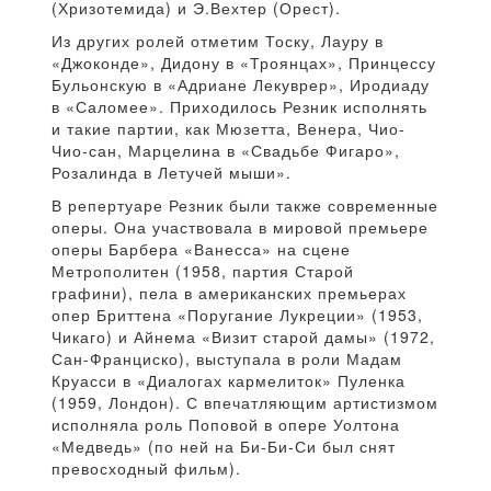
(Хризотемида) и Э.Вехтер (Орест).
Из других ролей отметим Тоску, Лауру в
«Джоконде», Дидону в «Троянцах», Принцессу
Бульонскую в «Адриане Лекуврер», Иродиаду
в «Саломее». Приходилось Резник исполнять
и такие партии, как Мюзетта, Венера, Чио-
Чио-сан, Марцелина в «Свадьбе Фигаро»,
Розалинда в Летучей мыши».
В репертуаре Резник были также современные
оперы. Она участвовала в мировой премьере
оперы Барбера «Ванесса» на сцене
Метрополитен (1958, партия Старой
графини), пела в американских премьерах
опер Бриттена «Поругание Лукреции» (1953,
Чикаго) и Айнема «Визит старой дамы» (1972,
Сан-Франциско), выступала в роли Мадам
Круасси в «Диалогах кармелиток» Пуленка
(1959, Лондон). С впечатляющим артистизмом
исполняла роль Поповой в опере Уолтона
«Медведь» (по ней на Би-Би-Си был снят
превосходный фильм).