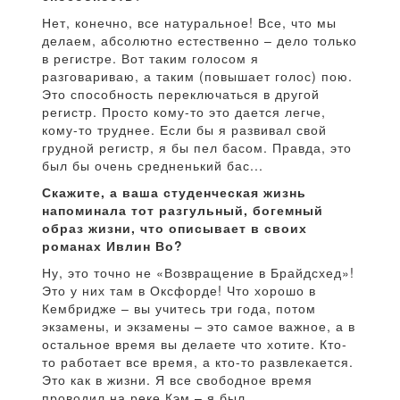
Нет, конечно, все натуральное! Все, что мы
делаем, абсолютно естественно – дело только
в регистре. Вот таким голосом я
разговариваю, а таким (повышает голос) пою.
Это способность переключаться в другой
регистр. Просто кому-то это дается легче,
кому-то труднее. Если бы я развивал свой
грудной регистр, я бы пел басом. Правда, это
был бы очень средненький бас...
Скажите, а ваша студенческая жизнь
напоминала тот разгульный, богемный
образ жизни, что описывает в своих
романах Ивлин Во?
Ну, это точно не «Возвращение в Брайдсхед»!
Это у них там в Оксфорде! Что хорошо в
Кембридже – вы учитесь три года, потом
экзамены, и экзамены – это самое важное, а в
остальное время вы делаете что хотите. Кто-
то работает все время, а кто-то развлекается.
Это как в жизни. Я все свободное время
проводил на реке Кэм – я был