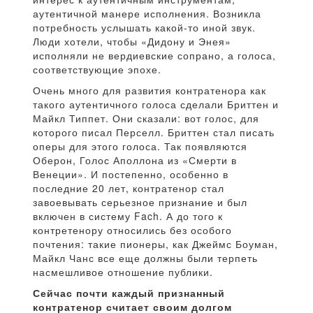
аутентичной манере исполнения. Возникла
потребность услышать какой-то иной звук.
Люди хотели, чтобы «Дидону и Энея»
исполняли не вердиевские сопрано, а голоса,
соответствующие эпохе.
Очень много для развития контратенора как
такого аутентичного голоса сделали Бриттен и
Майкл Типпет. Они сказали: вот голос, для
которого писал Перселл. Бриттен стал писать
оперы для этого голоса. Так появляются
Оберон, Голос Аполлона из «Смерти в
Венеции». И постепенно, особенно в
последние 20 лет, контратенор стал
завоевывать серьезное признание и был
включен в систему Fach. А до того к
контретенору относились без особого
почтения: такие пионеры, как Джеймс Боуман,
Майкл Чанс все еще должны были терпеть
насмешливое отношение публики.
Сейчас почти каждый признанный
контратенор считает своим долгом