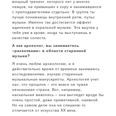
мощный тренинг, которого нет у многих
певцов, не привыкших к хору и занимавшихся
с преподавателями отдельно. В группе ты
лучше понимаешь внутренний ритм, пульс
музыки. Именно так достигается эффект
единения в хоральной музыке. Эта выучка у
тебя уже в крови, когда ты выступаешь в
качестве солиста.
А как археолог, вы занимаетесь
«раскопками» в области старинной
музыки?
Я очень люблю археологию, и я
действительно время от времени занимаюсь
исследованиями, изучаю старинные
музыкальные манускрипты. Археология учит
нас, что прошлое – это вовсе не чужая
незнакомая страна. Вот, например,
наскальная живопись – она выглядит вроде бы
очень простой, даже примитивной, наивной.
Но на самом деле она не слишком-то
отличается от искусства XX века.