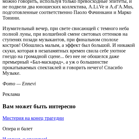
можно говорить, используя только превосходные эпитеты, и
не подвели два юношеских коллектива, A.Li.Ve и A.d’A.Mus,
подготовленные соответственно Паоло Фачинкани и Марко
Тонини.
Изумительный вечер, при свете свисающей с темного неба
полной луны, при волшебной смене световых оттенков на
ступенях позади музыкантов, при финальном сполохе
костров! Обошлись малым, а эффект был большой. И никакой
скуки, которая в незапамятных времен свила себе уютное
гнездо на громадной сцене... без нее не обошелся даже
премьерный «Бал-маскарад», а уж о большинстве
прокатываемых спектаклей и говорить нечего! Спасибо
Музыке.
Фото — Ennevi
Реклама
Вам может быть интересно
Мистерия на конец трагедии
Опера и балет