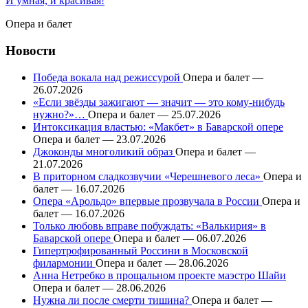
И умная, и красивая!
Опера и балет
Новости
Победа вокала над режиссурой
Опера и балет —
26.07.2026
«Если звёзды зажигают — значит — это кому-нибудь
нужно?»…
Опера и балет — 25.07.2026
Интоксикация властью: «Макбет» в Баварской опере
Опера и балет — 23.07.2026
Джоконды многоликий образ
Опера и балет —
21.07.2026
В приторном сладкозвучии «Черешневого леса»
Опера и
балет — 16.07.2026
Опера «Арольдо» впервые прозвучала в России
Опера и
балет — 16.07.2026
Только любовь вправе побуждать: «Валькирия» в
Баварской опере
Опера и балет — 06.07.2026
Гипертрофированный Россини в Московской
филармонии
Опера и балет — 28.06.2026
Анна Нетребко в прощальном проекте маэстро Шайи
Опера и балет — 28.06.2026
Нужна ли после смерти тишина?
Опера и балет —