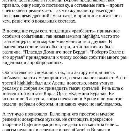
правило, одну новую постановку, а остальные пять – прокат
спектаклей прежних лет. Так что журналисту, ежегодно
посещающему древний амфитеатр, в принципе писать не о
чем, разве что о вокальных составах.
В последние годы есть тенденция «разбавить» привычное
особыми событиями, так называемыми highlight, часто это
гала-концерты под маркой «знаменитость и друзья». В
нынешнем сезоне таких было три, и типология их была
различна. “Пласидо Доминго поет Верди”, “Роберто Болле и
его друзья” принадлежали к числу особых событий много раз
виденных и апробированных.
Обстоятельства сложились так, что автору не пришлось
побывать на этих мероприятиях, о чем она не сожалеет. А вот
третий highlight был для Арены новостью, имел умную
рекламу и собрал аж тринадцать тысяч зрителей. Речь шла о
знаменитой кантате Карла Орфа «Кармина Бурана». Ее
исполнили 9 августа, когда спектакли в Арене шли уже три
недели, набрали обороты, и никаких чудес не наблюдалось.
А тут чудо произошло! Было принято простое и мудрое
решение: довериться музыке, не отягощать прекрасное
творение Орфа декорациями, не делать из кантаты балет...
совсем недавно, в середине июля, «Carmina Burana» в