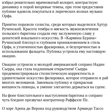
избрал решительно мрачноватый колорит, контрастную
динамику и порой вихревые темпы, при этом предоставив
публике вдоволь покупаться в лирических волнах музыки
Орфа.
Приятно поразили солисты, среди которых выделился Артур
Ручинский. Красота тембра и мягкость звукоизвлечения
польского баритона создали ему заслуженную славу у
ценителей вокального искусства. В «Кармина Бурана»
Ручинский блеснул и глубоким проникновением в стиль
Орфа, и утонченностью фразировки, и безупречностью в
использовании фальцета. Публика устроила ему настоящую
овацию.
Овацию устроили и молодой американской сопрано Надин
Сьерра, она стала подлинным открытием! Сьерра
продемонстрировала стилистическую корректность и
удивительное искусство филировки, которое отправило в рай
многих меломанов. Завоевала публику и прекрасная
внешность певицы, и умение элегантно держаться на сцене.
На фоне блистательного выступления баритона и сопрано
чуть бледнее прозвучал контратенор Раффаэле Пе.
О хоре Арена ди Верона под руководством Армандо Тассо