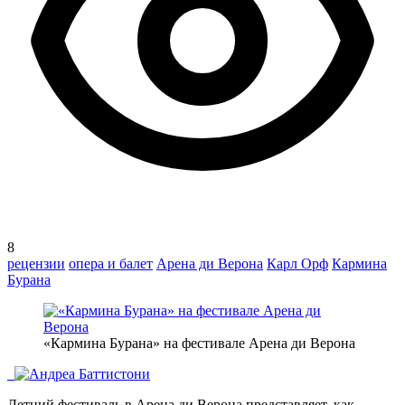
8
рецензии
опера и балет
Арена ди Верона
Карл Орф
Кармина
Бурана
«Кармина Бурана» на фестивале Арена ди Верона
Летний фестиваль в Арена ди Верона представляет, как