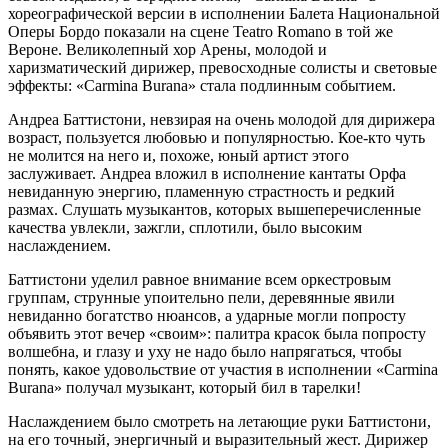
хореографической версии в исполнении Балета Национальной
Оперы Бордо показали на сцене Teatro Romano в той же
Вероне. Великолепный хор Арены, молодой и
харизматический дирижер, превосходные солисты и световые
эффекты: «Carmina Burana» стала подлинным событием.
Андреа Баттистони, невзирая на очень молодой для дирижера
возраст, пользуется любовью и популярностью. Кое-кто чуть
не молится на него и, похоже, юный артист этого
заслуживает. Андреа вложил в исполнение кантаты Орфа
невиданную энергию, пламенную страстность и редкий
размах. Слушать музыкантов, которых вышеперечисленные
качества увлекли, зажгли, сплотили, было высоким
наслаждением.
Баттистони уделил равное внимание всем оркестровым
группам, струнные упоительно пели, деревянные явили
невиданно богатство нюансов, а ударные могли попросту
объявить этот вечер «своим»: палитра красок была попросту
волшебна, и глазу и уху не надо было напрягаться, чтобы
понять, какое удовольствие от участия в исполнении «Carmina
Burana» получал музыкант, который бил в тарелки!
Наслаждением было смотреть на летающие руки Баттистони,
на его точный, энергичный и выразительный жест. Дирижер