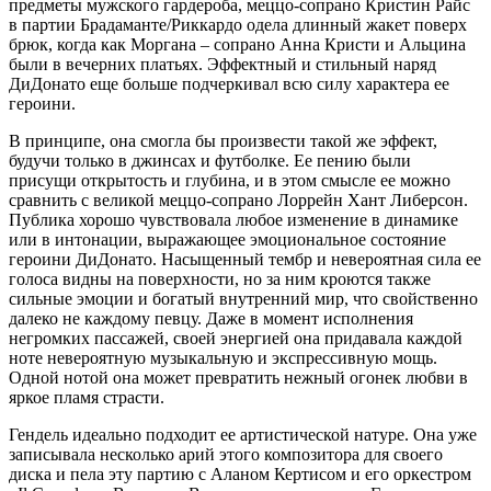
предметы мужского гардероба, меццо-сопрано Кристин Райс
в партии Брадаманте/Риккардо одела длинный жакет поверх
брюк, когда как Моргана – сопрано Анна Кристи и Альцина
были в вечерних платьях. Эффектный и стильный наряд
ДиДонато еще больше подчеркивал всю силу характера ее
героини.
В принципе, она смогла бы произвести такой же эффект,
будучи только в джинсах и футболке. Ее пению были
присущи открытость и глубина, и в этом смысле ее можно
сравнить с великой меццо-сопрано Лоррейн Хант Либерсон.
Публика хорошо чувствовала любое изменение в динамике
или в интонации, выражающее эмоциональное состояние
героини ДиДонато. Насыщенный тембр и невероятная сила ее
голоса видны на поверхности, но за ним кроются также
сильные эмоции и богатый внутренний мир, что свойственно
далеко не каждому певцу. Даже в момент исполнения
негромких пассажей, своей энергией она придавала каждой
ноте невероятную музыкальную и экспрессивную мощь.
Одной нотой она может превратить нежный огонек любви в
яркое пламя страсти.
Гендель идеально подходит ее артистической натуре. Она уже
записывала несколько арий этого композитора для своего
диска и пела эту партию с Аланом Кертисом и его оркестром