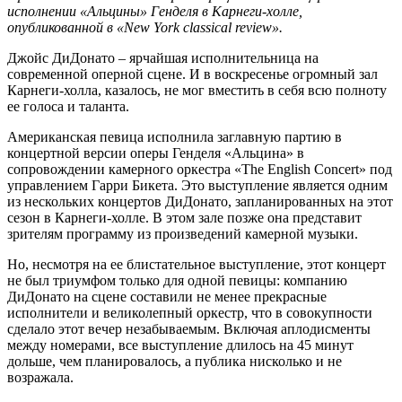
исполнении «Альцины» Генделя в Карнеги-холле,
опубликованной в «New York classical review».
Джойс ДиДонато – ярчайшая исполнительница на
современной оперной сцене. И в воскресенье огромный зал
Карнеги-холла, казалось, не мог вместить в себя всю полноту
ее голоса и таланта.
Американская певица исполнила заглавную партию в
концертной версии оперы Генделя «Альцина» в
сопровождении камерного оркестра «The English Concert» под
управлением Гарри Бикета. Это выступление является одним
из нескольких концертов ДиДонато, запланированных на этот
сезон в Карнеги-холле. В этом зале позже она представит
зрителям программу из произведений камерной музыки.
Но, несмотря на ее блистательное выступление, этот концерт
не был триумфом только для одной певицы: компанию
ДиДонато на сцене составили не менее прекрасные
исполнители и великолепный оркестр, что в совокупности
сделало этот вечер незабываемым. Включая аплодисменты
между номерами, все выступление длилось на 45 минут
дольше, чем планировалось, а публика нисколько и не
возражала.