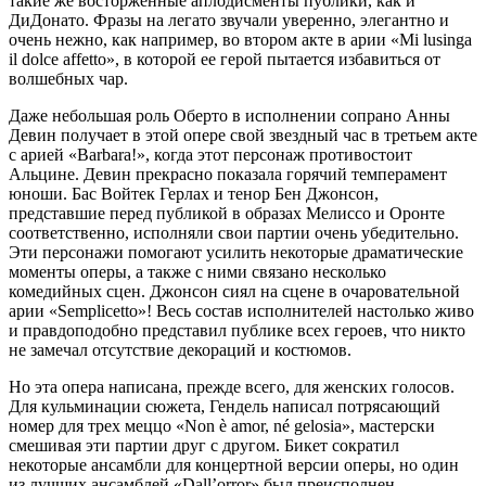
такие же восторженные аплодисменты публики, как и
ДиДонато. Фразы на легато звучали уверенно, элегантно и
очень нежно, как например, во втором акте в арии «Mi lusinga
il dolce affetto», в которой ее герой пытается избавиться от
волшебных чар.
Даже небольшая роль Оберто в исполнении сопрано Анны
Девин получает в этой опере свой звездный час в третьем акте
с арией «Barbara!», когда этот персонаж противостоит
Альцине. Девин прекрасно показала горячий темперамент
юноши. Бас Войтек Герлах и тенор Бен Джонсон,
представшие перед публикой в образах Мелиссо и Оронте
соответственно, исполняли свои партии очень убедительно.
Эти персонажи помогают усилить некоторые драматические
моменты оперы, а также с ними связано несколько
комедийных сцен. Джонсон сиял на сцене в очаровательной
арии «Semplicetto»! Весь состав исполнителей настолько живо
и правдоподобно представил публике всех героев, что никто
не замечал отсутствие декораций и костюмов.
Но эта опера написана, прежде всего, для женских голосов.
Для кульминации сюжета, Гендель написал потрясающий
номер для трех меццо «Non è amor, né gelosia», мастерски
смешивая эти партии друг с другом. Бикет сократил
некоторые ансамбли для концертной версии оперы, но один
из лучших ансамблей «Dall’orror» был преисполнен