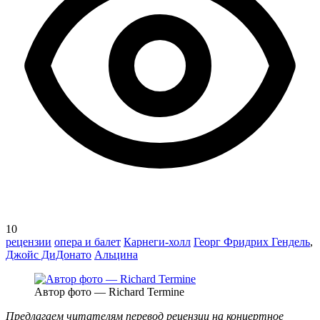
10
рецензии
опера и балет
Карнеги-холл
Георг Фридрих Гендель
,
Джойс ДиДонато
Альцина
Автор фото — Richard Termine
Предлагаем читателям перевод рецензии на концертное