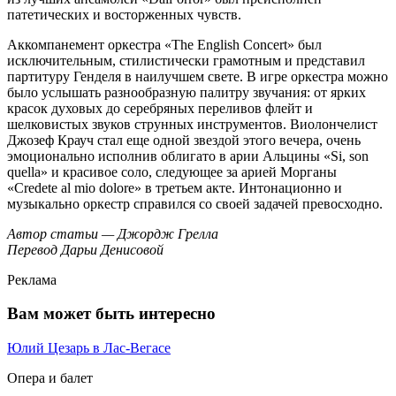
патетических и восторженных чувств.
Аккомпанемент оркестра «The English Concert» был
исключительным, стилистически грамотным и представил
партитуру Генделя в наилучшем свете. В игре оркестра можно
было услышать разнообразную палитру звучания: от ярких
красок духовых до серебряных переливов флейт и
шелковистых звуков струнных инструментов. Виолончелист
Джозеф Крауч стал еще одной звездой этого вечера, очень
эмоционально исполнив облигато в арии Альцины «Si, son
quella» и красивое соло, следующее за арией Морганы
«Credete al mio dolore» в третьем акте. Интонационно и
музыкально оркестр справился со своей задачей превосходно.
Автор статьи — Джордж Грелла
Перевод Дарьи Денисовой
Реклама
Вам может быть интересно
Юлий Цезарь в Лас-Вегасе
Опера и балет