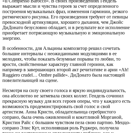
«Il Complesso Barocco». В своих произведениях Гендель
выражает мысли и чувства героев за счет определенного
построения музыкальных фраз, изменения гармонии, резкого
ритмического рисунка. Его произведения требуют от певицы
превосходной артикуляции, хорошего дыхания, чем Джойс
ДиДонато безусловно обладает, и в результате все исполнение
приобретает потрясающую музыкальную и эмоциональную
энергию.
В особенности, для Альцины композитор решил сочетать
большие интервалы с неожиданными модуляциями в ее
мелодиях, чтобы показать безумные порывы то любви, то
ярости, свойственные характеру главной героини, как
например в завершающих второй акт речитативе и арии «Ah!
Ruggiero crudel… Ombre pallide». ДиДонато была настоящей
повелительницей на сцене.
Несмотря на силу своего голоса и яркую индивидуальность,
она абсолютно не затмевала своих коллег. Гендель сочинил
прекрасную музыку для всех героев оперы, что у каждого есть
возможность продемонстрировать свой голос и свой
артистизм. Анна Кристи, обладательница серебристого
сопрано, была очень оживленной и кокетливой Морганой,
Кристин Райс с большим чувством пела свою партию. Меццо-
сопрано Элис Кут, исполнявшая роль Руджеро, получила