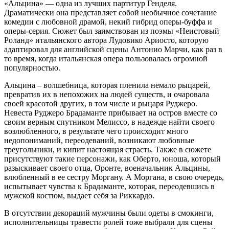
«Альцина» — одна из лучших партитур Генделя.
Драматически она представляет собой необычное сочетание
комедии с любовной драмой, некий гибрид оперы-буффа и
оперы-серия. Сюжет был заимствован из поэмы «Неистовый
Роланд» итальянского автора Лудовико Ариосто, которую
адаптировал для английской сцены Антонио Марчи, как раз в
то время, когда итальянская опера пользовалась огромной
популярностью.
Альцина – волшебница, которая пленила немало рыцарей,
превратив их в непохожих на людей существ, и очаровала
своей красотой других, в том числе и рыцаря Руджеро.
Невеста Руджеро Брадаманте прибывает на остров вместе со
своим верным спутником Мелиссо, в надежде найти своего
возлюбленного, в результате чего происходит много
недопониманий, переодеваний, возникают любовные
треугольники, и кипит настоящая страсть. Также в сюжете
присутствуют такие персонажи, как Оберто, юноша, который
разыскивает своего отца, Оронте, военачальник Альцины,
влюбленный в ее сестру Моргану. А Моргана, в свою очередь,
испытывает чувства к Брадаманте, которая, переодевшись в
мужской костюм, выдает себя за Риккардо.
В отсутствии декораций мужчины были одеты в смокинги,
исполнительницы травести ролей тоже выбрали для сцены