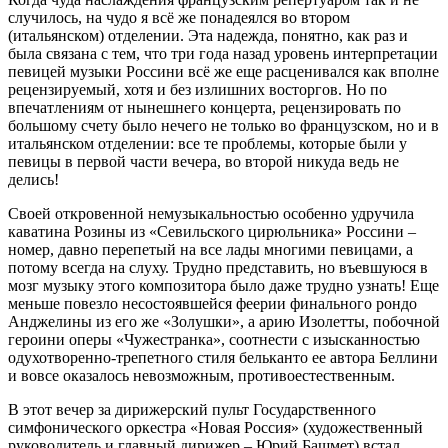
случилось, на чудо я всё же понадеялся во втором
(итальянском) отделении. Эта надежда, понятно, как раз и
была связана с тем, что три года назад уровень интерпретации
певицей музыки Россини всё же еще расценивался как вполне
рецензируемый, хотя и без излишних восторгов. Но по
впечатлениям от нынешнего концерта, рецензировать по
большому счету было нечего не только во французском, но и в
итальянском отделении: все те проблемы, которые были у
певицы в первой части вечера, во второй никуда ведь не
делись!
Своей откровенной немузыкальностью особенно удручила
каватина Розины из «Севильского цирюльника» Россини –
номер, давно перепетый на все лады многими певицами, а
потому всегда на слуху. Трудно представить, но въевшуюся в
мозг музыку этого композитора было даже трудно узнать! Еще
меньше повезло несостоявшейся феерии финального рондо
Анджелины из его же «Золушки», а арию Изолетты, побочной
героини оперы «Чужестранка», соотнести с изысканностью
одухотворенно-трепетного стиля бельканто ее автора Беллини
и вовсе оказалось невозможным, противоестественным.
В этот вечер за дирижерский пульт Государственного
симфонического оркестра «Новая Россия» (художественный
руководитель и главный дирижер – Юрий Башмет) встал