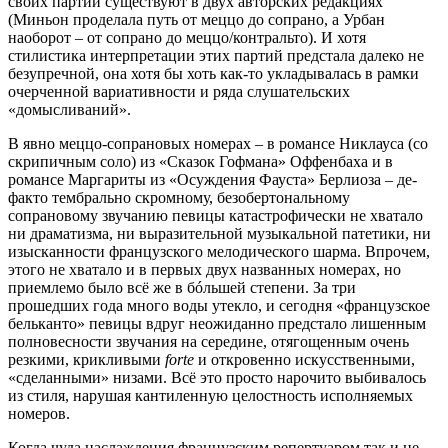
своих партий существуют в двух авторских редакциях
(Миньон проделала путь от меццо до сопрано, а Урбан
наоборот – от сопрано до меццо/контральто). И хотя
стилистика интерпретации этих партий предстала далеко не
безупречной, она хотя бы хоть как-то укладывалась в рамки
очерченной вариативности и ряда слушательских
«домысливаний».
В явно меццо-сопрановых номерах – в романсе Никлауса (со
скрипичным соло) из «Сказок Гофмана» Оффенбаха и в
романсе Маргариты из «Осуждения Фауста» Берлиоза – де-
факто тембрально скромному, безобертональному
сопрановому звучанию певицы катастрофически не хватало
ни драматизма, ни выразительной музыкальной патетики, ни
изысканности французского мелодического шарма. Впрочем,
этого не хватало и в первых двух названных номерах, но
приемлемо было всё же в бóльшей степени. За три
прошедших года много воды утекло, и сегодня «французское
бельканто» певицы вдруг неожиданно предстало лишенным
полновесности звучания на середине, отягощенным очень
резкими, крикливыми
forte
и откровенно искусственными,
«сделанными» низами. Всё это просто нарочито выбивалось
из стиля, нарушая кантиленную целостность исполняемых
номеров.
Когда чуда наслаждения французским репертуаром так и не