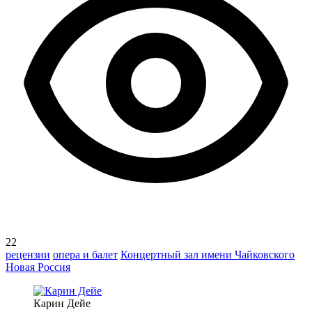
22
рецензии
опера и балет
Концертный зал имени Чайковского
Новая Россия
Карин Дейе