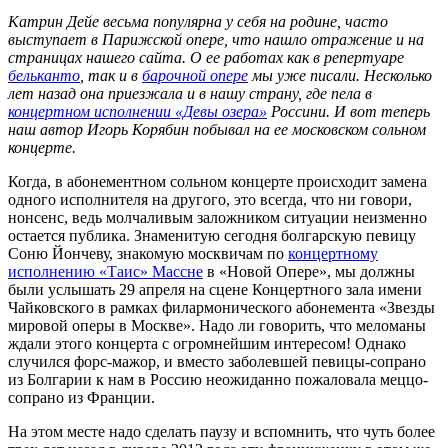
Катрин Дейе весьма популярна у себя на родине, часто
выступает в Парижской опере, что нашло отражение и на
страницах нашего сайта. О ее работах как в репертуаре
бельканто
, так и в
барочной опере
мы уже писали. Несколько
лет назад она приезжала и в нашу страну, где пела в
концертном исполнении «Девы озера»
Россини. И вот теперь
наш автор Игорь Корябин побывал на ее московском сольном
концерте.
Когда, в абонементном сольном концерте происходит замена
одного исполнителя на другого, это всегда, что ни говори,
нонсенс, ведь молчаливым заложником ситуации неизменно
остается публика. Знаменитую сегодня болгарскую певицу
Соню Йончеву, знакомую москвичам по
концертному
исполнению «Таис» Массне
в «Новой Опере», мы должны
были услышать 29 апреля на сцене Концертного зала имени
Чайковского в рамках филармонического абонемента «Звезды
мировой оперы в Москве». Надо ли говорить, что меломаны
ждали этого концерта с огромнейшим интересом! Однако
случился форс-мажор, и вместо заболевшей певицы-сопрано
из Болгарии к нам в Россию неожиданно пожаловала меццо-
сопрано из Франции.
На этом месте надо сделать паузу и вспомнить, что чуть более