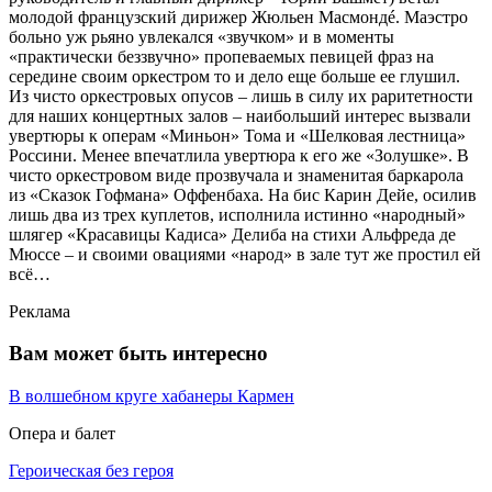
молодой французский дирижер Жюльен Масмондé. Маэстро
больно уж рьяно увлекался «звучком» и в моменты
«практически беззвучно» пропеваемых певицей фраз на
середине своим оркестром то и дело еще больше ее глушил.
Из чисто оркестровых опусов – лишь в силу их раритетности
для наших концертных залов – наибольший интерес вызвали
увертюры к операм «Миньон» Тома и «Шелковая лестница»
Россини. Менее впечатлила увертюра к его же «Золушке». В
чисто оркестровом виде прозвучала и знаменитая баркарола
из «Сказок Гофмана» Оффенбаха. На бис Карин Дейе, осилив
лишь два из трех куплетов, исполнила истинно «народный»
шлягер «Красавицы Кадиса» Делиба на стихи Альфреда де
Мюссе – и своими овациями «народ» в зале тут же простил ей
всё…
Реклама
Вам может быть интересно
В волшебном круге хабанеры Кармен
Опера и балет
Героическая без героя