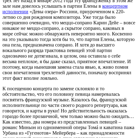
трех лет назад в январе 2012 года эту француженку в этом же
зале нам довелось услышать в партии Елены в
концертном
исполнении
«Девы озера» Россини, приуроченном к 220-
летию со дня рождения композитора. Уже тогда было
совершенно очевидно, что меццо-сопрано Карин Дейе – вовсе
никакое не меццо-сопрано, а скрытое сопрано, каковых в
мире сейчас можно обнаружить невероятно много. Косвенно
на это указывало тогда хотя бы то, что партия Елены, которую
она пела, предназначена сопрано. И хотя до высшего
вокального разряда трактовка певицей этой партии
однозначно не дотягивала, в целом, она оставила о себе
весьма неплохое, я бы даже сказал, приятное впечатление. И
поэтому, когда нынешняя замена стала явью, я, живо помня
свои впечатления трехлетней давности, поначалу воспринял
этот факт вполне лояльно.
К посещению концерта по замене склоняло и то
обстоятельство, что его половину певица намеревалась
посвятить французской музыке. Казалось бы, французской
исполнительнице по части своего родного репертуара, как
говорится, и карты в руки! Но действительность оказалась
гораздо более прозаичной, чем только можно было ожидать…
Как известно, два номера из представленных певицей –
романс Миньон из одноименной оперы Томá и каватина пажа
Урбана из «Гугенотов» Мейербера – как принадлежности