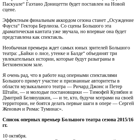
Паскуале“ Гаэтано Доницетти будет поставлен на Новой
сцене.
Эффектным финальным аккордом сезона станет „Осуждение
Фауста“ Гектора Берлиоза. Со сцены Большого эта
драматическая кантата уже звучала, но впервые она будет
представлена как спектакль.
Необычная премьера ждет самых юных зрителей Большого
театра: „Байки о лисе, утенке и Балде“ объединят три
увлекательных истории, которые будут разыграны в
Бетховенском зале.
Я очень рад, что в работе над оперными спектаклями
Большого примут участие и признанные авторитеты в
области музыкального театра — Ричард Джонс и Петер
Штайн, — и молодые постановщики — Тимофей Кулябин и
Дмитрий Белянушкин, — и те, кто, будучи мэтрами на своей
территории, не боятся делать первые шаги в опере — Сергей
Женовач и Римас Туминас».
Список оперных премьер Большого театра сезона 2015/16
гг.
10 октября.