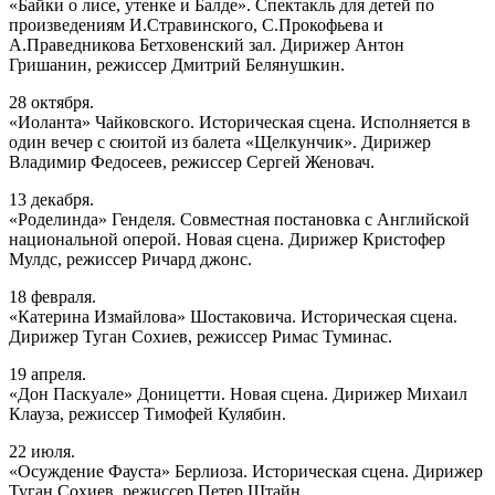
«Байки о лисе, утенке и Балде». Спектакль для детей по
произведениям И.Стравинского, С.Прокофьева и
А.Праведникова Бетховенский зал. Дирижер Антон
Гришанин, режиссер Дмитрий Белянушкин.
28 октября.
«Иоланта» Чайковского. Историческая сцена. Исполняется в
один вечер с сюитой из балета «Щелкунчик». Дирижер
Владимир Федосеев, режиссер Сергей Женовач.
13 декабря.
«Роделинда» Генделя. Совместная постановка с Английской
национальной оперой. Новая сцена. Дирижер Кристофер
Мулдс, режиссер Ричард джонс.
18 февраля.
«Катерина Измайлова» Шостаковича. Историческая сцена.
Дирижер Туган Сохиев, режиссер Римас Туминас.
19 апреля.
«Дон Паскуале» Доницетти. Новая сцена. Дирижер Михаил
Клауза, режиссер Тимофей Кулябин.
22 июля.
«Осуждение Фауста» Берлиоза. Историческая сцена. Дирижер
Туган Сохиев, режиссер Петер Штайн.