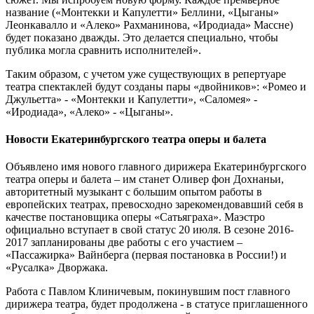
название («Монтекки и Капулетти» Беллини, «Цыганы»
Леонкавалло и «Алеко» Рахманинова, «Иродиада» Массне)
будет показано дважды. Это делается специально, чтобы
публика могла сравнить исполнителей».
Таким образом, с учетом уже существующих в репертуаре
театра спектаклей будут созданы пары «двойников»: «Ромео и
Джульетта» - «Монтекки и Капулетти», «Саломея» -
«Иродиада», «Алеко» - «Цыганы».
Новости Екатеринбургского театра оперы и балета
Объявлено имя нового главного дирижера Екатеринбургского
театра оперы и балета – им станет Оливер фон Дохнаньи,
авторитетный музыкант с большим опытом работы в
европейских театрах, превосходно зарекомендовавший себя в
качестве постановщика оперы «Сатьяграха». Маэстро
официально вступает в свой статус 20 июля. В сезоне 2016-
2017 запланированы две работы с его участием –
«Пассажирка» Вайнберга (первая постановка в России!) и
«Русалка» Дворжака.
Работа с Павлом Клиничевым, покинувшим пост главного
дирижера театра, будет продолжена - в статусе приглашенного