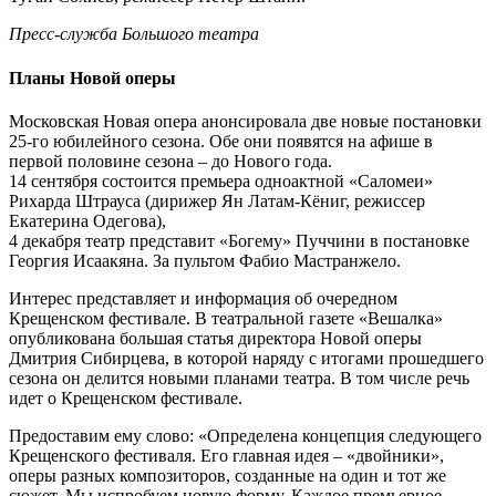
Пресс-служба Большого театра
Планы Новой оперы
Московская Новая опера анонсировала две новые постановки
25-го юбилейного сезона. Обе они появятся на афише в
первой половине сезона – до Нового года.
14 сентября состоится премьера одноактной «Саломеи»
Рихарда Штрауса (дирижер Ян Латам-Кёниг, режиссер
Екатерина Одегова),
4 декабря театр представит «Богему» Пуччини в постановке
Георгия Исаакяна. За пультом Фабио Мастранжело.
Интерес представляет и информация об очередном
Крещенском фестивале. В театральной газете «Вешалка»
опубликована большая статья директора Новой оперы
Дмитрия Сибирцева, в которой наряду с итогами прошедшего
сезона он делится новыми планами театра. В том числе речь
идет о Крещенском фестивале.
Предоставим ему слово: «Определена концепция следующего
Крещенского фестиваля. Его главная идея – «двойники»,
оперы разных композиторов, созданные на один и тот же
сюжет. Мы испробуем новую форму. Каждое премьерное