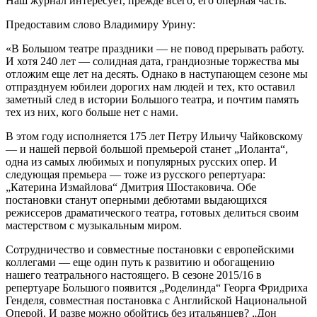
Наш журнал интересует, прежде всего, его оперная часть.
Предоставим слово Владимиру Урину:
«В Большом театре праздники — не повод прерывать работу.
И хотя 240 лет — солидная дата, грандиозные торжества мы
отложим еще лет на десять. Однако в наступающем сезоне мы
отпразднуем юбилеи дорогих нам людей и тех, кто оставил
заметный след в истории Большого театра, и почтим память
тех из них, кого больше нет с нами.
В этом году исполняется 175 лет Петру Ильичу Чайковскому
— и нашей первой большой премьерой станет „Иоланта“,
одна из самых любимых и популярных русских опер. И
следующая премьера — тоже из русского репертуара:
„Катерина Измайлова“ Дмитрия Шостаковича. Обе
постановки станут оперными дебютами выдающихся
режиссеров драматического театра, готовых делиться своим
мастерством с музыкальным миром.
Сотрудничество и совместные постановки с европейскими
коллегами — еще один путь к развитию и обогащению
нашего театрального настоящего. В сезоне 2015/16 в
репертуаре Большого появится „Роделинда“ Георга Фридриха
Генделя, совместная постановка с Английской Национальной
Оперой. И разве можно обойтись без итальянцев? „Дон