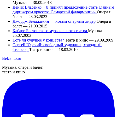
Музыка — 30.09.2013
Денис Власенко: «Я принял предложение стать главным
дирижером оркестра Самарской филармонии»
Опера и
балет — 28.03.2023
Джордж Бенджамин — новый оперный лидер
Опера и
балет — 21.09.2015
Кабаре Бостонского музыкального театра
Музыка —
25.07.2002
Есть ли будущее у концерта?
Театр и кино — 29.09.2009
Сергей Юрский: свободный художник, холодный
философ
Театр и кино — 18.03.2010
Belcanto.ru
Музыка, опера и балет,
театр и кино