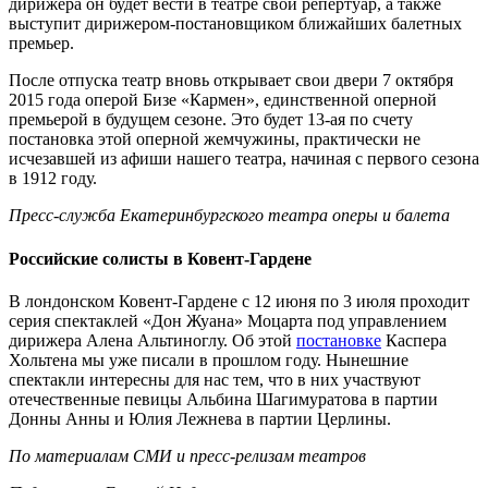
дирижера он будет вести в театре свой репертуар, а также
выступит дирижером-постановщиком ближайших балетных
премьер.
После отпуска театр вновь открывает свои двери 7 октября
2015 года оперой Бизе «Кармен», единственной оперной
премьерой в будущем сезоне. Это будет 13-ая по счету
постановка этой оперной жемчужины, практически не
исчезавшей из афиши нашего театра, начиная с первого сезона
в 1912 году.
Пресс-служба Екатеринбургского театра оперы и балета
Российские солисты в Ковент-Гардене
В лондонском Ковент-Гардене с 12 июня по 3 июля проходит
серия спектаклей «Дон Жуана» Моцарта под управлением
дирижера Алена Альтиноглу. Об этой
постановке
Каспера
Хольтена мы уже писали в прошлом году. Нынешние
спектакли интересны для нас тем, что в них участвуют
отечественные певицы Альбина Шагимуратова в партии
Донны Анны и Юлия Лежнева в партии Церлины.
По материалам СМИ и пресс-релизам театров