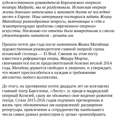
художественного руководителя Королевского оперного
театра Мадрида, мы не раздумывали. Испанская оперная
жизнь довольно интенсивна и занимает далеко не последнее
место в Европе. Наш интервьюер постарался задать Жоану
Матабошу разнообразные вопросы, включающие в себя и
животрепещущие проблемы современного оперного
искусства. Насколько его ответы были конкретными и смогли
удовлетворить читателя – решать им.
Прошло почти два года после назначения Жоана Матабоша
художественным руководителем главной оперной сцены
испанской столицы — El Real. Сменив на этом посту
известного реформатора оперы, Жерара Мортье,
скончавшегося после продолжительной болезни весной 2014
года, Матабош держится свободно и уверенно, и утверждает,
что может приспособиться к нуждам и требованиям
абсолютно любого коллектива.
До этого, на протяжении почти двадцати лет он возглавлял
главный театр Барселоны, «Лисеу», и, придя в мадридский
оперный Колизей, сразу же обозначил свое видение развития
театра. Сезон 2015-2016 годов подчинен претворению в
жизнь трех обозначенных им направлений: расширение
репертуара, привлечение к сотрудничеству наибольшего
числа самых разных режиссеров (с целью «разнообразить