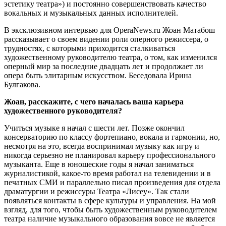
эстетику театра») и постоянно совершенствовать качество
вокальных и музыкальных данных исполнителей.
В эксклюзивном интервью для OperaNews.ru Жоан Матабош
рассказывает о своем видении роли оперного режиссера, о
трудностях, с которыми приходится сталкиваться
художественному руководителю театра, о том, как изменился
оперный мир за последние двадцать лет и продолжает ли
опера быть элитарным искусством. Беседовала Ирина
Булгакова.
Жоан, расскажите, с чего началась ваша карьера
художественного руководителя?
Учиться музыке я начал с шести лет. Позже окончил
консерваторию по классу фортепиано, вокала и гармонии, но,
несмотря на это, всегда воспринимал музыку как игру и
никогда серьезно не планировал карьеру профессионального
музыканта. Еще в юношеские годы я начал заниматься
журналистикой, какое-то время работал на телевидении и в
печатных СМИ и параллельно писал произведения для отдела
драматургии и режиссуры Театра «Лисеу». Так стали
появляться контакты в сфере культуры и управления. На мой
взгляд, для того, чтобы быть художественным руководителем
театра наличие музыкального образования вовсе не является