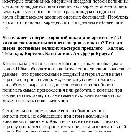
некоторые становились оперными звездами первой величины.
Сегодня молодые исполнители делают карьеру моментально,
зачастую с местного конкурса сразу попадая на один из
крупнейших международных оперных фестивалей. Проблема
в том, что подобная карьера длится в среднем не более пяти
лет.
Что важнее в опере – хороший вокал или артистизм? И
каково состояние нынешнего оперного вокала? Есть ли
имена, достойные великих мастеров прошлого – Каллас,
Тебальди, Корелли, Бастианини, Альфредо Крауса?
Кто-то сказал, что для того, чтобы петь, также необходим и
голос. И был абсолютно прав. Безусловно, хорошие голосовые
данные – это превосходный исходный материал для начала
карьеры оперного певца. Но, если отсутствует техника,
способность выразить и донести, если нет способности
понимать смысл произведения или работать в команде при
создании спектакля, то даже самый исключительный голос
может потерять свою значимость.
Сегодня на оперном олимпе есть необыкновенные
исполнители, не обладающие при этом идеальными
вокальными данными. Как и есть те, кто не смог сделать
карьеру и остался в стороне, имея при этом исключительный
голос. Важно осознавать, что голос – это необходимое