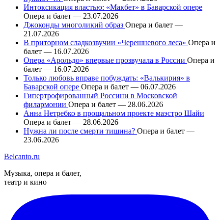
Интоксикация властью: «Макбет» в Баварской опере
Опера и балет — 23.07.2026
Джоконды многоликий образ
Опера и балет —
21.07.2026
В приторном сладкозвучии «Черешневого леса»
Опера и
балет — 16.07.2026
Опера «Арольдо» впервые прозвучала в России
Опера и
балет — 16.07.2026
Только любовь вправе побуждать: «Валькирия» в
Баварской опере
Опера и балет — 06.07.2026
Гипертрофированный Россини в Московской
филармонии
Опера и балет — 28.06.2026
Анна Нетребко в прощальном проекте маэстро Шайи
Опера и балет — 28.06.2026
Нужна ли после смерти тишина?
Опера и балет —
23.06.2026
Belcanto.ru
Музыка, опера и балет,
театр и кино