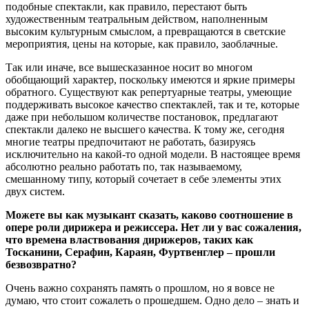
подобные спектакли, как правило, перестают быть
художественным театральным действом, наполненным
высоким культурным смыслом, а превращаются в светские
мероприятия, цены на которые, как правило, заоблачные.
Так или иначе, все вышесказанное носит во многом
обобщающий характер, поскольку имеются и яркие примеры
обратного. Существуют как репертуарные театры, умеющие
поддерживать высокое качество спектаклей, так и те, которые
даже при небольшом количестве постановок, предлагают
спектакли далеко не высшего качества. К тому же, сегодня
многие театры предпочитают не работать, базируясь
исключительно на какой-то одной модели. В настоящее время
абсолютно реально работать по, так называемому,
смешанному типу, который сочетает в себе элементы этих
двух систем.
Можете вы как музыкант сказать, каково соотношение в
опере роли дирижера и режиссера. Нет ли у вас сожаления,
что времена властвования дирижеров, таких как
Тосканини, Серафин, Караян, Фуртвенглер – прошли
безвозвратно?
Очень важно сохранять память о прошлом, но я вовсе не
думаю, что стоит сожалеть о прошедшем. Одно дело – знать и