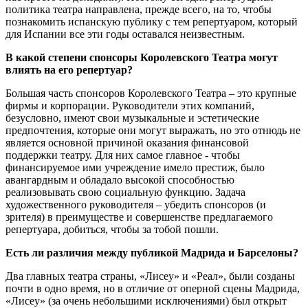
политика театра направлена, прежде всего, на то, чтобы
познакомить испанскую публику с тем репертуаром, который
для Испании все эти годы оставался неизвестным.
В какой степени спонсоры Королевского Театра могут
влиять на его репертуар?
Большая часть спонсоров Королевского Театра – это крупные
фирмы и корпорации. Руководители этих компаний,
безусловно, имеют свои музыкальные и эстетические
предпочтения, которые они могут выражать, но это отнюдь не
является основной причиной оказания финансовой
поддержки театру. Для них самое главное - чтобы
финансируемое ими учреждение имело престиж, было
авангардным и обладало высокой способностью
реализовывать свою социальную функцию. Задача
художественного руководителя – убедить спонсоров (и
зрителя) в преимуществе и совершенстве предлагаемого
репертуара, добиться, чтобы за тобой пошли.
Есть ли различия между публикой Мадрида и Барселоны?
Два главных театра страны, «Лисеу» и «Реал», были созданы
почти в одно время, но в отличие от оперной сцены Мадрида,
«Лисеу» (за очень небольшими исключениями) был открыт