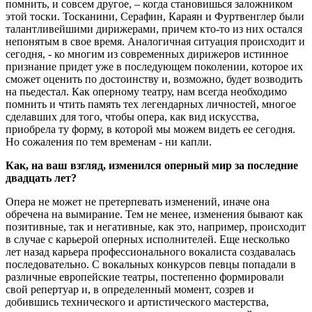
помнить, и совсем другое, – когда становишься заложником
этой тоски. Тосканини, Серафин, Караян и Фуртвенглер были
талантливейшими дирижерами, причем кто-то из них остался
непонятым в свое время. Аналогичная ситуация происходит и
сегодня, - ко многим из современных дирижеров истинное
признание придет уже в последующем поколении, которое их
сможет оценить по достоинству и, возможно, будет возводить
на пьедестал. Как оперному театру, нам всегда необходимо
помнить и чтить память тех легендарных личностей, многое
сделавших для того, чтобы опера, как вид искусства,
приобрела ту форму, в которой мы можем видеть ее сегодня.
Но сожаления по тем временам - ни капли.
Как, на ваш взгляд, изменился оперный мир за последние
двадцать лет?
Опера не может не претерпевать изменений, иначе она
обречена на вымирание. Тем не менее, изменения бывают как
позитивные, так и негативные, как это, например, происходит
в случае с карьерой оперных исполнителей. Еще несколько
лет назад карьера профессионального вокалиста создавалась
последовательно. С вокальных конкурсов певцы попадали в
различные европейские театры, постепенно формировали
свой репертуар и, в определенный момент, созрев и
добившись технического и артистического мастерства,