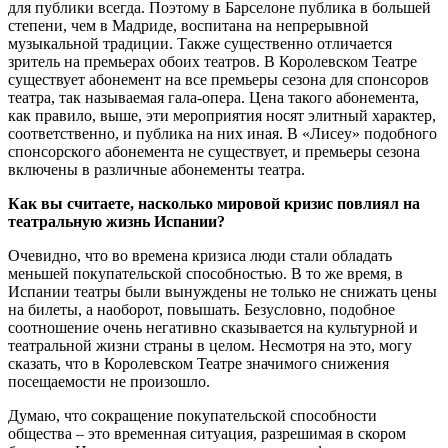
для публики всегда. Поэтому в Барселоне публика в большей
степени, чем в Мадриде, воспитана на непрерывной
музыкальной традиции. Также существенно отличается
зритель на премьерах обоих театров. В Королевском Театре
существует абонемент на все премьеры сезона для спонсоров
театра, так называемая гала-опера. Цена такого абонемента,
как правило, выше, эти мероприятия носят элитный характер,
соответственно, и публика на них иная. В «Лисеу» подобного
спонсорского абонемента не существует, и премьеры сезона
включены в различные абонементы театра.
Как вы считаете, насколько мировой кризис повлиял на
театральную жизнь Испании?
Очевидно, что во времена кризиса люди стали обладать
меньшей покупательской способностью. В то же время, в
Испании театры были вынуждены не только не снижать цены
на билеты, а наоборот, повышать. Безусловно, подобное
соотношение очень негативно сказывается на культурной и
театральной жизни страны в целом. Несмотря на это, могу
сказать, что в Королевском Театре значимого снижения
посещаемости не произошло.
Думаю, что сокращение покупательской способности
общества – это временная ситуация, разрешимая в скором