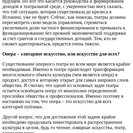
будущем. Но вот что касается руководства и формирования
доходов в театральной среде, с уверенностью могу сказать,
что той ситуации, которая существовала до кризиса в
Испании, уже не будет. Сейчас, как никогда, театры должны
пересмотреть свою модель управления, стремиться
увеличивать долю частного финансирования и привыкать к
функционированию без прежней экономической поддержки
за счет грантов и государственных дотаций. Тем, кто не
сможет адаптироваться, придется очень тяжело.
Опера – элитарное искусство, или искусство для всех?
Существование оперного театра во всем мире является крайне
необходимым. Именно в театре происходит трансформация
многосложного объекта культуры (чем является опера) в
продукт, доступ к которому открыт для самых широких слоев
общества. Я считаю, что одной из основных задач театра
остается освободить оперу от монополии определенной
прослойки общества и профессионалов. Именно поэтому я
настаиваю на том, что опера – это искусство для всех
категорий публики.
Другой вопрос, что для достижения этой задачи крайне
необходимо продолжать инвестировать в распространение
культуры в целом, будь то чтение, изящные искусства, театр,
танец или кино.