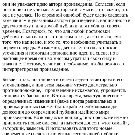
они не уважают идею автора произведения. Согласен, если
постановка не учитывает авторский замысел, это значит, что
она не удалась. Но огромной ошибкой будет слепо следовать
замечаниям и указаниям автора произведения, написанного в
другую эпоху и для другой публики, для публики своего
времени. Повторюсь, то, что для любой постановки
действительно важно – это не сам текст, а его смысл, суть
того, что написано, и это то, что необходимо учитывать в
первую очередь. Возможно, двести лет назад авторские
уточнения и помогали воплощению идеи на сцене, но в
настоящее время они во многом утратили свою силу и
значение. Поэтому, я считаю, необходимо, чтобы режиссер
интерпретировал произведение.
Бывает и так: постановка во всем следует за автором и его
уточнениями, а при этом выходит что-то диаметрально
противоположное, - произведение искажается, упрощается,
становится банальным. В то же время, зачастую внесение
определенных изменений (даже иногда радикальных и
провокационных) может быть крайне необходимым для
донесения до современной публики идейного мира
произведения. Возвращаясь к вопросу, повторюсь: не нужно
привносить новые смыслы, а пытаться донести «тот самый»,
авторский, замысел. И использовать для этого новые
современные средства, понятные сегодняшней публике.