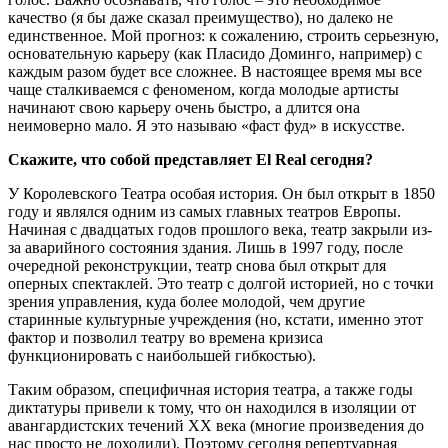
качество (я бы даже сказал преимущество), но далеко не
единственное. Мой прогноз: к сожалению, строить серьезную,
основательную карьеру (как Пласидо Доминго, например) с
каждым разом будет все сложнее. В настоящее время мы все
чаще сталкиваемся с феноменом, когда молодые артисты
начинают свою карьеру очень быстро, а длится она
неимоверно мало. Я это называю «фаст фуд» в искусстве.
Скажите, что собой представляет El Real сегодня?
У Королевского Театра особая история. Он был открыт в 1850
году и являлся одним из самых главных театров Европы.
Начиная с двадцатых годов прошлого века, театр закрыли из-
за аварийного состояния здания. Лишь в 1997 году, после
очередной реконструкции, театр снова был открыт для
оперных спектаклей. Это театр с долгой историей, но с точки
зрения управления, куда более молодой, чем другие
старинные культурные учреждения (но, кстати, именно этот
фактор и позволил театру во времена кризиса
функционировать с наибольшей гибкостью).
Таким образом, специфичная история театра, а также годы
диктатуры привели к тому, что он находился в изоляции от
авангардистских течений XX века (многие произведения до
нас просто не доходили). Поэтому сегодня репертуарная