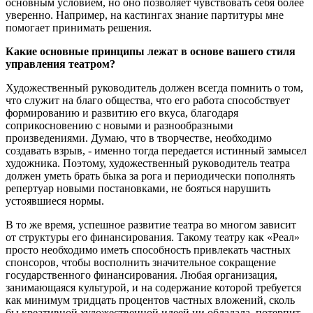
основным условием, но оно позволяет чувствовать себя более
уверенно. Например, на кастингах знание партитуры мне
помогает принимать решения.
Какие основные принципы лежат в основе вашего стиля
управления театром?
Художественный руководитель должен всегда помнить о том,
что служит на благо общества, что его работа способствует
формированию и развитию его вкуса, благодаря
соприкосновению с новыми и разнообразными
произведениями. Думаю, что в творчестве, необходимо
создавать взрыв, - именно тогда передается истинный замысел
художника. Поэтому, художественный руководитель театра
должен уметь брать быка за рога и периодически пополнять
репертуар новыми постановками, не бояться нарушить
устоявшиеся нормы.
В то же время, успешное развитие театра во многом зависит
от структуры его финансирования. Такому театру как «Реал»
просто необходимо иметь способность привлекать частных
спонсоров, чтобы восполнить значительное сокращение
государственного финансирования. Любая организация,
занимающаяся культурой, и на содержание которой требуется
как минимум тридцать процентов частных вложений, сколь
бы креативной художественной идеей ни обладала, потерпит