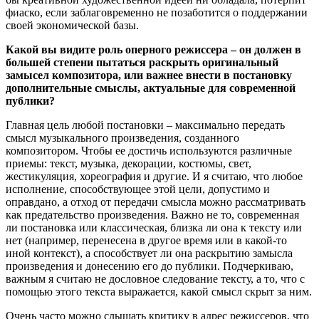
фиаско, если заблаговременно не позаботится о поддержании
своей экономической базы.
Какой вы видите роль оперного режиссера – он должен в
большей степени пытаться раскрыть оригинальный
замысел композитора, или важнее внести в постановку
дополнительные смыслы, актуальные для современной
публики?
Главная цель любой постановки – максимально передать
смысл музыкального произведения, созданного
композитором. Чтобы ее достичь используются различные
приемы: текст, музыка, декорации, костюмы, свет,
жестикуляция, хореография и другие. И я считаю, что любое
исполнение, способствующее этой цели, допустимо и
оправдано, а отход от передачи смысла можно рассматривать
как предательство произведения. Важно не то, современная
ли постановка или классическая, близка ли она к тексту или
нет (например, перенесена в другое время или в какой-то
иной контекст), а способствует ли она раскрытию замысла
произведения и донесению его до публики. Подчеркиваю,
важным я считаю не дословное следование тексту, а то, что с
помощью этого текста выражается, какой смысл скрыт за ним.
Очень часто можно слышать критику в адрес режиссеров, что