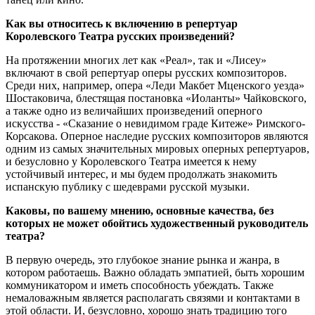
Как вы относитесь к включению в репертуар
Королевского Театра русских произведений?
На протяжении многих лет как «Реал», так и «Лисеу»
включают в свой репертуар оперы русских композиторов.
Среди них, например, опера «Леди Макбет Мценского уезда»
Шостаковича, блестящая постановка «Иоланты» Чайковского,
а также одно из величайших произведений оперного
искусства - «Сказание о невидимом граде Китеже» Римского-
Корсакова. Оперное наследие русских композиторов являются
одним из самых значительных мировых оперных репертуаров,
и безусловно у Королевского Театра имеется к нему
устойчивый интерес, и мы будем продолжать знакомить
испанскую публику с шедеврами русской музыки.
Каковы, по вашему мнению, основные качества, без
которых не может обойтись художественный руководитель
театра?
В первую очередь, это глубокое знание рынка и жанра, в
котором работаешь. Важно обладать эмпатией, быть хорошим
коммуникатором и иметь способность убеждать. Также
немаловажным является располагать связями и контактами в
этой области. И, безусловно, хорошо знать традицию того