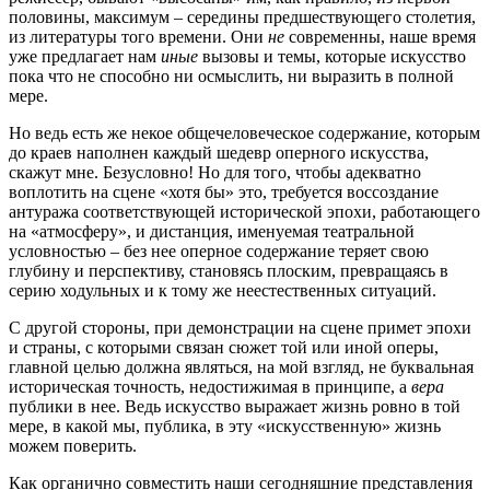
половины, максимум – середины предшествующего столетия,
из литературы того времени. Они
не
современны, наше время
уже предлагает нам
иные
вызовы и темы, которые искусство
пока что не способно ни осмыслить, ни выразить в полной
мере.
Но ведь есть же некое общечеловеческое содержание, которым
до краев наполнен каждый шедевр оперного искусства,
скажут мне. Безусловно! Но для того, чтобы адекватно
воплотить на сцене «хотя бы» это, требуется воссоздание
антуража соответствующей исторической эпохи, работающего
на «атмосферу», и дистанция, именуемая театральной
условностью – без нее оперное содержание теряет свою
глубину и перспективу, становясь плоским, превращаясь в
серию ходульных и к тому же неестественных ситуаций.
С другой стороны, при демонстрации на сцене примет эпохи
и страны, с которыми связан сюжет той или иной оперы,
главной целью должна являться, на мой взгляд, не буквальная
историческая точность, недостижимая в принципе, а
вера
публики в нее. Ведь искусство выражает жизнь ровно в той
мере, в какой мы, публика, в эту «искусственную» жизнь
можем поверить.
Как органично совместить наши сегодняшние представления