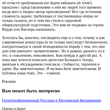
об отчасти
придуманном
(не будем забывать об этом!)
прошлом с представлениями о нём же людей того времени
когда жил и творил автор произведения? Вот где истинная
сложность задачи, требующая от постановщика оперы не
только таланта, но и чувства стиля и серьезной
общекультурной подготовки. Это вам не пиджаки на героев
Верди или Вагнера напяливать.
Хотелось бы, конечно, поговорить еще и о том, почему и как
современные режиссеры (и не только они) ведут бесконечную,
изнурительную в своей безнадежности борьбу с тем, что они
для себя именуют «романтизмом». Но в рамках данного эссе
это, к сожалению, невозможно. Как-нибудь в другой раз. А
пока мне хочется пожелать артистам Большого театра,
занятым в обсуждаемом спектакле, стойкости, терпения и
удачи. Вы замечательные. И музыка Бизе замечательная. И
публика наша тоже. Это – главное.
Реклама
Вам может быть интересно
Гипертрофированный Россини в Московской филармонии
Опера и балет