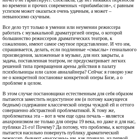
во времени и прочих современных «прибамбасов», с равным
успехом может оказаться очень удачным, а может –
невыносимо скучным.
Все дело тут только в умении или неумении режиссера
работать с музыкальной драматургией оперы, о которой
большинство режиссеров драматических театров, к
сожалению, имеют самое смутное представление. И что им,
спрашивается, делать, если подлинные «смыслы» гениального
произведения, заложенные в музыке, для них закрыты, а
задача, поставленная театром, не предусматривает легких
решений типа превращения арены действия в палату
психбольницы или салон авиалайнера? Сейчас я говорю уже
не о конкретной постановке конкретной оперы Бизе, а о
проблеме в целом.
В этом случае постановщики естественным для себя образом
пытаются заместить недоступное им (и потому кажущееся
бедным) содержание классической оперы чуждой ей и оттого
совершенно абстрактной проблематикой. К тому же,
проблематика эта – вот в чем еще одна печаль – является
анахронизмом не только для оперы 19 века, но даже и для нас,
публики 21-го! Почему? Да потому, что проблемы, к которым
пытается насильно повернуть публику драматический
режиссер, бывают «высосаны» им, как правило, из первой