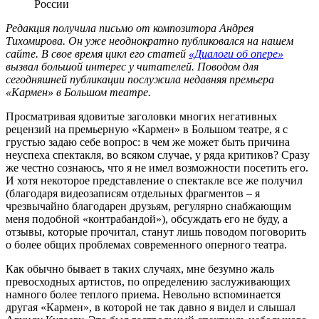
России
Редакция получила письмо от композитора Андрея
Тихомирова. Он уже неоднократно публиковался на нашем
сайте. В свое время цикл его статей
«Диалоги об опере»
вызвал большой интерес у читателей. Поводом для
сегодняшней публикации послужила недавняя премьера
«Кармен» в Большом театре.
Просматривая ядовитые заголовки многих негативных
рецензий на премьерную «Кармен» в Большом театре, я с
грустью задаю себе вопрос: в чем же может быть причина
неуспеха спектакля, во всяком случае, у ряда критиков? Сразу
же честно сознаюсь, что я не имел возможности посетить его.
И хотя некоторое представление о спектакле все же получил
(благодаря видеозаписям отдельных фрагментов – я
чрезвычайно благодарен друзьям, регулярно снабжающим
меня подобной «контрабандой»), обсуждать его не буду, а
отзывы, которые прочитал, станут лишь поводом поговорить
о более общих проблемах современного оперного театра.
Как обычно бывает в таких случаях, мне безумно жаль
превосходных артистов, по определению заслуживающих
намного более теплого приема. Невольно вспоминается
другая «Кармен», в которой не так давно я видел и слышал