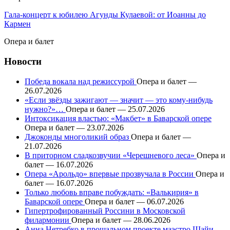
Гала-концерт к юбилею Агунды Кулаевой: от Иоанны до
Кармен
Опера и балет
Новости
Победа вокала над режиссурой
Опера и балет —
26.07.2026
«Если звёзды зажигают — значит — это кому-нибудь
нужно?»…
Опера и балет — 25.07.2026
Интоксикация властью: «Макбет» в Баварской опере
Опера и балет — 23.07.2026
Джоконды многоликий образ
Опера и балет —
21.07.2026
В приторном сладкозвучии «Черешневого леса»
Опера и
балет — 16.07.2026
Опера «Арольдо» впервые прозвучала в России
Опера и
балет — 16.07.2026
Только любовь вправе побуждать: «Валькирия» в
Баварской опере
Опера и балет — 06.07.2026
Гипертрофированный Россини в Московской
филармонии
Опера и балет — 28.06.2026
Анна Нетребко в прощальном проекте маэстро Шайи