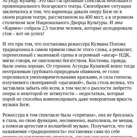
Агунду Кулаеву. Это был гастрольный спектакль небольшого
провинциального болгарского театра. Своеобразие ситуации
заключалось в том, что варненцы давали оперу Бизе не в
своем родном театре, рассчитанном на 400 мест, а в огромном
столичном зале Национального Дворца Культуры. И
эта
«Кармен» собрала 2,5 тысячи человек, которые аплодировали
стоя – вот он успех!
И это при том, что постановка режиссера Кузмана Попова
традиционна в самом прямом смысле этого слова, а реквизит,
перенесенный с маленькой сцены в огромный «ангар» НДК,
мягко говоря, не ошеломлял богатством. Костюмы, правда,
были очень хороши. От героини Агунды Кулаевой веяло тогда
неотразимым грубовато-природным обаянием, ее голос
переливался умопомрачительными красками, и сила гипноза,
излучаемого своенравной «цыганкой», была столь велика, что
заставляла забыть обо всем, в том числе о рыхлости либретто
оперы и некоторой ее затянутости – недостатках, которые
порой не способна компенсировать даже невероятная яркость
музыки Бизе.
Режиссура в том спектакле была «спрятана», она не бросалась
в глаза, но свою функцию, несомненно, выполняла, не мешая,
а помогая артистам и волшебной музыке. Получается, что так
называемая «традиционность» постановки сама по себе
ничего не гарантирует: спектакль, где нет никаких переносов