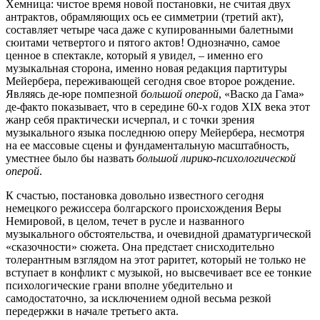
Хемница: чистое время новой постановки, не считая двух
антрактов, обрамляющих ось ее симметрии (третий акт),
составляет четыре часа даже с купированными балетными
сюитами четвертого и пятого актов! Однозначно, самое
ценное в спектакле, который я увидел, – именно его
музыкальная сторона, именно новая редакция партитуры
Мейербера, переживающей сегодня свое второе рождение.
Являясь де-юре помпезной
большой оперой
, «Васко да Гама»
де-факто показывает, что в середине 60-х годов XIX века этот
жанр себя практически исчерпал, и с точки зрения
музыкального языка последнюю оперу Мейербера, несмотря
на ее массовые сцены и фундаментальную масштабность,
уместнее было бы назвать
большой лирико-психологической
оперой
.
К счастью, постановка довольно известного сегодня
немецкого режиссера болгарского происхождения Веры
Немировой, в целом, течет в русле и названного
музыкального обстоятельства, и очевидной драматургической
«сказочности» сюжета. Она предстает снисходительно
толерантным взглядом на этот раритет, который не только не
вступает в конфликт с музыкой, но высвечивает все ее тонкие
психологические грани вполне убедительно и
самодостаточно, за исключением одной весьма резкой
передержки в начале третьего акта.