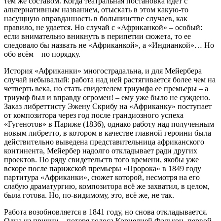
тем же составом. Когда театральная постановка идет с
альтернативным названием, отыскать в этом какую-то
насущную оправданность в большинстве случаев, как
правило, не удается. Но случай с «Африканкой» – особый:
если внимательно вникнуть в перипетии сюжета, то ее
следовало бы назвать не «Африканкой», а «Индианкой»… Но
обо всём – по порядку.
История «Африканки» многострадальна, и для Мейербера
случай небывалый: работа над ней растягивается более чем на
четверть века, но стать свидетелем триумфа ее премьеры – а
триумф был и вправду огромен! – ему уже было не суждено.
Заказ либреттисту Эжену Скрибу на «Африканку» поступает
от композитора через год после грандиозного успеха
«Гугенотов» в Париже (1836), однако работу над полученным
новым либретто, в котором в качестве главной героини была
действительно выведена представительница африканского
континента, Мейербер надолго откладывает ради других
проектов. По ряду свидетельств того времени, якобы уже
вскоре после парижской премьеры «Пророка» в 1849 году
партитура «Африканки», сюжет которой, несмотря на его
слабую драматургию, композитора всё же захватил, в целом,
была готова. Но, по-видимому, это, всё же, не так.
Работа возобновляется в 1841 году, но снова откладывается.
Одна из причин – потеря голоса Корнелией Фалькон, первой