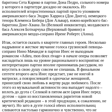
баритона Сета Карико в партии Дона Педро, сольного номера
у которого в партитуре досадно не оказалось. Из
исполнителей второстепенных партий просто упомянем
американского баса Эндрю Харриса (Дон Диего), немецкого
тенора Клеменса Бибера (Дон Альвар), южно-корейского бас-
баритона Донг-Хвана Ли (Великий инквизитор), молдавского
баса Алексея Ботнарчука (Верховный брамин) и
американскую меццо-сопрано Ирене Робертс (Анна).
Итак, остается сказать о квартете главных героев. Несколько
надрывное и жесткое звучание голоса грузинской певицы-
сопрано Нино Мачаидзе в партии Инес ее выходным
романсом «Adieu, mon doux rivage» в начале оперы позволяет
насладиться лишь на уровне рационального восприятия: ее
интерпретацию партии вполне принимаешь рассудком, но
впустить в свою душу совсем не спешишь. В финальном
септете второго акта Инес предстает, уже не юнгой в
матроске, а повзрослевшей в одночасье женщиной,
принесшей свою любовь в жертву ради любимого. После
этого из музыкальной активности она выпадает надолго –
вплоть до дуэта с Селикой в пятом акте (ария Инес перед
дуэтом – один из восстановленных раритетов новой
критической редакции – в этой продукции, к сожалению, не
звучит). Но зато в дуэте голосá обеих исполнительниц
сливаются настолько гармонично и чувственно, что не