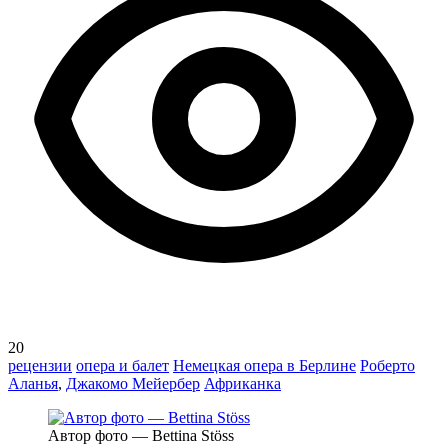
20
рецензии
опера и балет
Немецкая опера в Берлине
Роберто
Аланья
,
Джакомо Мейербер
Африканка
Автор фото — Bettina Stöss