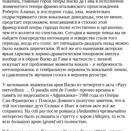
Наконец, главный герой оперы Васко да Гама в исполнении
знаменитого тенора франко-итальянского происхождения
Роберто Аланьи, в последние годы, увы, значительно
подрастерявшего свои вокальные дивиденды, тем не менее,
предстает персонажем, вписавшимся в стихию этой
французской оперы гораздо более естественно и органично,
чем его коллеги по спектаклю. Сегодня в манере певца вы не
найдете благородства интонации и изящества стиля того
периода, когда его голос лет пятнадцать-двадцать назад можно
было назвать лирическим. И всё же его нынешняя актерски
яркая харизма в лирико-драматическом теноровом амплуа
вообще и в образе Васко да Гама в частности с лихвой
искупает все проблемные моменты вокала – и небрежность
интонирования, и тембральную неровность вокальной линии,
и сдавленность звучания голоса в верхнем регистре.
У меломанов знаменитая ария Васко из четвертого акта «Pays
merveilleux … Ô paradis sorti de l’onde» прочно врезана в
память по видеозаписи «Африканки» 1988 года из Оперы
Сан-Франциско с Пласидо Доминго (попутно заметим, что в
той постановке дуэт Селики и Инес в пятом акте всё же
сохранен). На сей раз после романса (
Andantino
) чрезвычайно
интересно было услышать и стретту с хором (
Allegro
), то есть
всю большую арию (
grand air
) полностью.