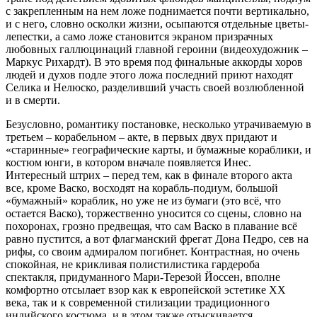
с закрепленным на нем ложе поднимается почти вертикально,
и с него, словно осколки жизни, осыпаются отдельные цветы-
лепестки, а само ложе становится экраном призрачных
любовных галлюцинаций главной героини (видеохудожник –
Маркус Рихардт). В это время под финальные аккорды хоров
людей и духов подле этого ложа последний приют находят
Селика и Нелюско, разделивший участь своей возлюбленной
и в смерти.
Безусловно, романтику постановке, несколько утрачиваемую в
третьем – корабельном – акте, в первых двух придают и
«старинные» географические карты, и бумажные кораблики, и
костюм юнги, в котором вначале появляется Инес.
Интересный штрих – перед тем, как в финале второго акта
все, кроме Васко, восходят на корабль-подиум, большой
«бумажный» кораблик, но уже не из бумаги (это всё, что
остается Васко), торжественно уносится со сцены, словно на
похоронах, грозно предвещая, что сам Васко в плавание всё
равно пустится, а вот флагманский фрегат Дона Педро, сев на
рифы, со своим адмиралом погибнет. Контрастная, но очень
спокойная, не крикливая полистилистика гардероба
спектакля, придуманного Мари-Терезой Йоссен, вполне
комфортно отсылает взор как к европейской эстетике XX
века, так и к современной стилизации традиционного
индийского костюма, и в этом также отыскивается