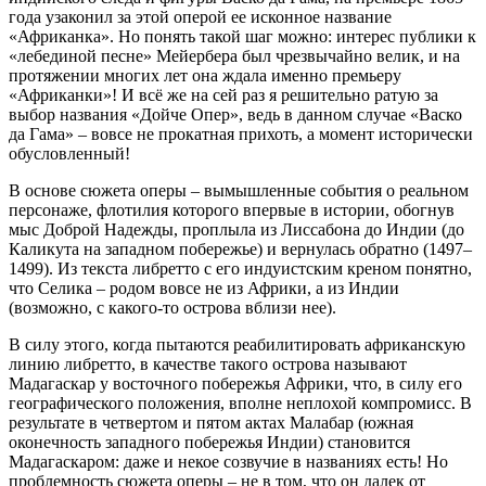
года узаконил за этой оперой ее исконное название
«Африканка». Но понять такой шаг можно: интерес публики к
«лебединой песне» Мейербера был чрезвычайно велик, и на
протяжении многих лет она ждала именно премьеру
«Африканки»! И всё же на сей раз я решительно ратую за
выбор названия «Дойче Опер», ведь в данном случае «Васко
да Гама» – вовсе не прокатная прихоть, а момент исторически
обусловленный!
В основе сюжета оперы – вымышленные события о реальном
персонаже, флотилия которого впервые в истории, обогнув
мыс Доброй Надежды, проплыла из Лиссабона до Индии (до
Каликута на западном побережье) и вернулась обратно (1497–
1499). Из текста либретто с его индуистским креном понятно,
что Селика – родом вовсе не из Африки, а из Индии
(возможно, с какого-то острова вблизи нее).
В силу этого, когда пытаются реабилитировать африканскую
линию либретто, в качестве такого острова называют
Мадагаскар у восточного побережья Африки, что, в силу его
географического положения, вполне неплохой компромисс. В
результате в четвертом и пятом актах Малабар (южная
оконечность западного побережья Индии) становится
Мадагаскаром: даже и некое созвучие в названиях есть! Но
проблемность сюжета оперы – не в том, что он далек от