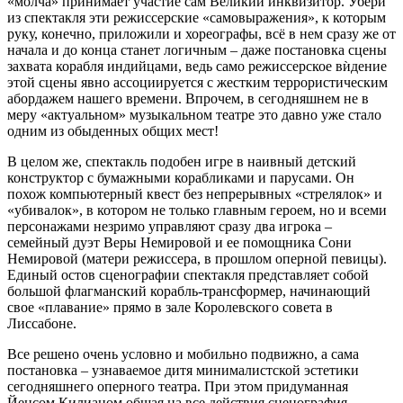
«молча» принимает участие сам Великий инквизитор. Убери
из спектакля эти режиссерские «самовыражения», к которым
руку, конечно, приложили и хореографы, всё в нем сразу же от
начала и до конца станет логичным – даже постановка сцены
захвата корабля индийцами, ведь само режиссерское вѝдение
этой сцены явно ассоциируется с жестким террористическим
абордажем нашего времени. Впрочем, в сегодняшнем не в
меру «актуальном» музыкальном театре это давно уже стало
одним из обыденных общих мест!
В целом же, спектакль подобен игре в наивный детский
конструктор с бумажными корабликами и парусами. Он
похож компьютерный квест без непрерывных «стрелялок» и
«убивалок», в котором не только главным героем, но и всеми
персонажами незримо управляют сразу два игрока –
семейный дуэт Веры Немировой и ее помощника Сони
Немировой (матери режиссера, в прошлом оперной певицы).
Единый остов сценографии спектакля представляет собой
большой флагманский корабль-трансформер, начинающий
свое «плавание» прямо в зале Королевского совета в
Лиссабоне.
Все решено очень условно и мобильно подвижно, а сама
постановка – узнаваемое дитя минималистской эстетики
сегодняшнего оперного театра. При этом придуманная
Йенсом Килианом общая на все действия сценография,