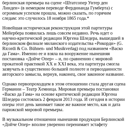
берлинская премьера на сцене «Штатсопер Унтер ден
Линден» (в немецком переводе Фердинанда Гумберта) с
огромным успехом прошла, можно сказать, по горячим
следам: это случилось 18 ноября 1865 года.*
Новейшая историческая реконструкция этой партитуры
Мейербера появилась лишь совсем недавно. Речь идет о
научно-критической редакции Юргена Шледера, вышедшей в
берлинском филиале миланского издательства «Рикорди» (G.
Ricordi & Co. Bühnen- und Musikverlag) под названием «Васко
да Гама». Именно ее и взяла на вооружение нынешняя
постановка «Дойче Опер» – и, по сравнению с мировой
прокатной практикой XX и XXI века, эта партитура смогла
зазвучать в существенно большей полноте и первозданности
авторского замысла, вернув, наконец, свое законное название.
Однако первопроходцем в этом отношении стала другая сцена
Германии – Театр Хемница. Мировая премьера постановки
«Васко да Гама» на основе критической редакции Юргена
Шледера состоялась 2 февраля 2013 года. И сегодня в истории
оперы этот день занимает такое же важное место, как и дата
парижской мировой премьеры.
В музыкальном отношении нынешняя продукция Берлинской
«Дойче Опер» вполне уверенно перенимает эстафету