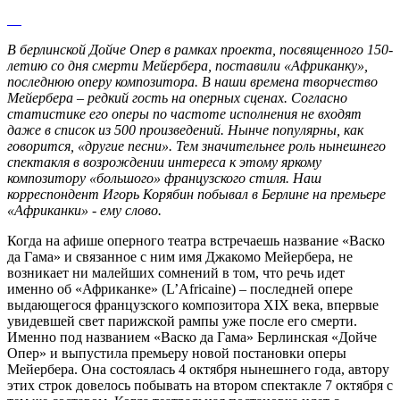
В берлинской Дойче Опер в рамках проекта, посвященного 150-
летию со дня смерти Мейербера, поставили «Африканку»,
последнюю оперу композитора. В наши времена творчество
Мейербера – редкий гость на оперных сценах. Согласно
статистике его оперы по частоте исполнения не входят
даже в список из 500 произведений. Нынче популярны, как
говорится, «другие песни». Тем значительнее роль нынешнего
спектакля в возрождении интереса к этому яркому
композитору «большого» французского стиля. Наш
корреспондент Игорь Корябин побывал в Берлине на премьере
«Африканки» - ему слово.
Когда на афише оперного театра встречаешь название «Васко
да Гама» и связанное с ним имя Джакомо Мейербера, не
возникает ни малейших сомнений в том, что речь идет
именно об «Африканке» (L’Africaine) – последней опере
выдающегося французского композитора XIX века, впервые
увидевшей свет парижской рампы уже после его смерти.
Именно под названием «Васко да Гама» Берлинская «Дойче
Опер» и выпустила премьеру новой постановки оперы
Мейербера. Она состоялась 4 октября нынешнего года, автору
этих строк довелось побывать на втором спектакле 7 октября с