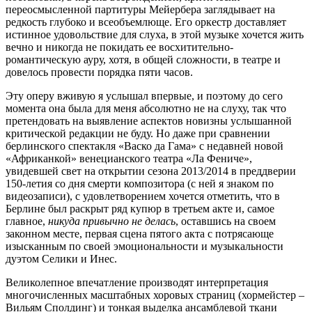
переосмысленной партитуры Мейербера заглядывает на
редкость глубоко и всеобъемлюще. Его оркестр доставляет
истинное удовольствие для слуха, в этой музыке хочется жить
вечно и никогда не покидать ее восхитительно-
романтическую ауру, хотя, в общей сложности, в театре и
довелось провести порядка пяти часов.
Эту оперу вживую я услышал впервые, и поэтому до сего
момента она была для меня абсолютно не на слуху, так что
претендовать на выявление аспектов новизны услышанной
критической редакции не буду. Но даже при сравнении
берлинского спектакля «Васко да Гама» с недавней новой
«Африканкой» венецианского театра «Ла Фениче»,
увидевшей свет на открытии сезона 2013/2014 в преддверии
150-летия со дня смерти композитора (с ней я знаком по
видеозаписи), с удовлетворением хочется отметить, что в
Берлине был раскрыт ряд купюр в третьем акте и, самое
главное,
никуда привычно не делась
, оставшись на своем
законном месте, первая сцена пятого акта с потрясающе
изысканным по своей эмоциональности и музыкальности
дуэтом Селики и Инес.
Великолепное впечатление производят интерпретация
многочисленных масштабных хоровых страниц (хормейстер –
Вильям Сполдинг) и тонкая выделка ансамблевой ткани