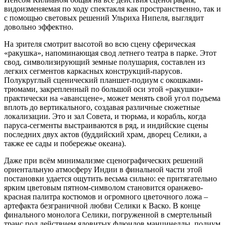
видоизменяемая по ходу спектакля как пространственно, так и
с помощью световых решений Ульриха Нипеля, выглядит
довольно эффектно.
На зрителя смотрит высотой во всю сцену сферическая
«ракушка», напоминающая свод летнего театра в парке. Этот
свод, символизирующий земные полушария, составлен из
легких сегментов каркасных конструкций-парусов.
Полукруглый сценический планшет-подиум с окошками-
трюмами, закрепленный по большой оси этой «ракушки»
практически на «авансцене», может менять свой угол подъема
вплоть до вертикального, создавая различные сюжетные
локализации. Это и зал Совета, и тюрьма, и корабль, когда
паруса-сегменты выстраиваются в ряд, и индийские сцены
последних двух актов (буддийский храм, дворец Селики, а
также ее сады и побережье океана).
Даже при всём минимализме сценографических решений
ориентальную атмосферу Индии в финальной части этой
постановки удается ощутить весьма сильно: ее притягательно
ярким цветовым пятном-символом становится оранжево-
красная палитра костюмов и огромного цветочного ложа –
артефакта безграничной любви Селики к Васко. В конце
финального монолога Селики, погруженной в смертельный
транс под действием ядовитых флюидов манцинеллы, подиум