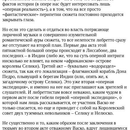
фактов истории (в опере нас будет интересовать лишь
«оперная реальность»), а в том, что на все просто
«фантастические» перипетии сюжета постоянно приходится
закрывать глаза.
Но если это сделать и отдаться во власть потрясающе
лиричной музыки и совершенно изумительной
романтической ауры сюжета, то все нелепости либретто сразу
же отступают на второй план. Первые два акта этой
пятиактной большой оперы происходят в Лиссабоне, два
последних – в Индии (либо же, что на суть оперной интриги
нисколько не влияет, на неком «африканском» острове
королевы Селики). Третий акт – буквально «водораздел»
сюжета, так как его локализация – флагманский корабль Дона
Педро, плывущий к берегам Индии (или, опять же, к
загадочному острову Селики). Это уже вторая «оперная
экспедиция», и именно на нее нас приглашают как зрителей и
слушателей. И либреттистам вовсе неважно, каким чудом в
первом акте после гибели первой «оперной экспедиции», о
которой нам лишь рассказывается, ее участник Васко не
только спасается, но еще и приводит с собой на Королевский
совет двух туземных невольников – Селику и Нелюско.
Не существенно и то, каким образом после заключения в
тюрьму во втором акте отважному Васко, вдруг лишившемуся