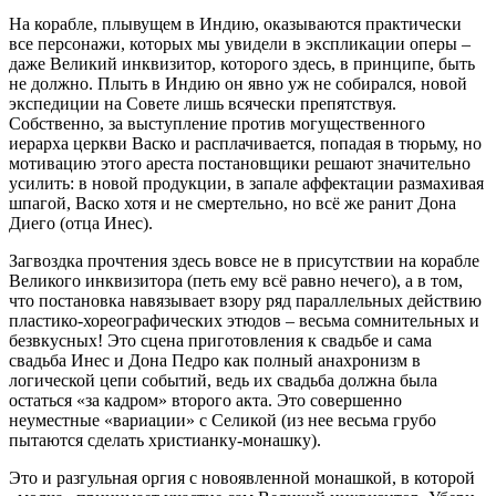
На корабле, плывущем в Индию, оказываются практически
все персонажи, которых мы увидели в экспликации оперы –
даже Великий инквизитор, которого здесь, в принципе, быть
не должно. Плыть в Индию он явно уж не собирался, новой
экспедиции на Совете лишь всячески препятствуя.
Собственно, за выступление против могущественного
иерарха церкви Васко и расплачивается, попадая в тюрьму, но
мотивацию этого ареста постановщики решают значительно
усилить: в новой продукции, в запале аффектации размахивая
шпагой, Васко хотя и не смертельно, но всё же ранит Дона
Диего (отца Инес).
Загвоздка прочтения здесь вовсе не в присутствии на корабле
Великого инквизитора (петь ему всё равно нечего), а в том,
что постановка навязывает взору ряд параллельных действию
пластико-хореографических этюдов – весьма сомнительных и
безвкусных! Это сцена приготовления к свадьбе и сама
свадьба Инес и Дона Педро как полный анахронизм в
логической цепи событий, ведь их свадьба должна была
остаться «за кадром» второго акта. Это совершенно
неуместные «вариации» с Селикой (из нее весьма грубо
пытаются сделать христианку-монашку).
Это и разгульная оргия с новоявленной монашкой, в которой