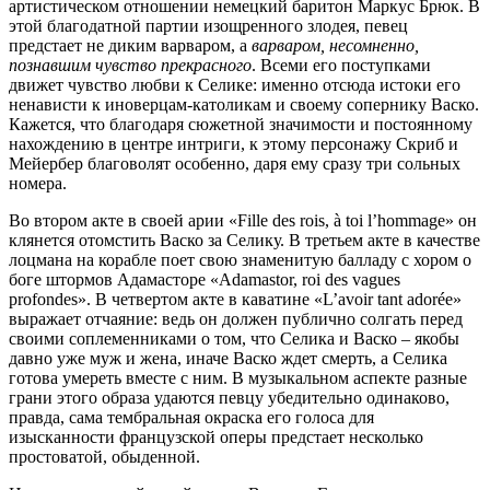
артистическом отношении немецкий баритон Маркус Брюк. В
этой благодатной партии изощренного злодея, певец
предстает не диким варваром, а
варваром, несомненно,
познавшим чувство прекрасного
. Всеми его поступками
движет чувство любви к Селике: именно отсюда истоки его
ненависти к иноверцам-католикам и своему сопернику Васко.
Кажется, что благодаря сюжетной значимости и постоянному
нахождению в центре интриги, к этому персонажу Скриб и
Мейербер благоволят особенно, даря ему сразу три сольных
номера.
Во втором акте в своей арии «Fille des rois, à toi l’hommage» он
клянется отомстить Васко за Селику. В третьем акте в качестве
лоцмана на корабле поет свою знаменитую балладу с хором о
боге штормов Адамасторе «Adamastor, roi des vagues
profondes». В четвертом акте в каватине «L’avoir tant adorée»
выражает отчаяние: ведь он должен публично солгать перед
своими соплеменниками о том, что Селика и Васко – якобы
давно уже муж и жена, иначе Васко ждет смерть, а Селика
готова умереть вместе с ним. В музыкальном аспекте разные
грани этого образа удаются певцу убедительно одинаково,
правда, сама тембральная окраска его голоса для
изысканности французской оперы предстает несколько
простоватой, обыденной.