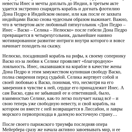
невесты Инес и мечты доплыть до Индии, в третьем акте
удается экстренно снарядить корабль и догнать флотилию
Дона Педро в Индийском океане, или как после ее захвата
индийцами Васко снова чудесным образом выживает. Важно,
что в четвертом акте любовный пятиугольник «Дон Педро –
Инес – Васко – Селика – Нелюско» после гибели Дона Педро
превращается в четырехугольник, дальнейшее наивно
мотивированное развитие интриги внутри которого и вовсе
начинает походить на сказку.
Нелюско, посадивший корабль на рифы, к своему сопернику
Васко из-за любви к Селике проявляет «благородную»
лояльность. Инес, оказавшаяся на корабле в качестве жены
Дона Педро и этим замужеством купившая свободу Васко,
полна смирения перед судьбой. Селика жертвует собой и
своей любовью к Васко, понимая, что, несмотря на его
заверения в чувстве к ней, сердце его принадлежит Инес. А
сам Васко, едва не забывший ее и ответивший, было,
взаимностью Селике, как-то легко получает назад всё – и
свою теперь уже свободную невесту, и свой корабль, на
котором он вместе с ней возвращается в Лиссабон, и лавры
морского первопроходца в далекую восточную страну…
После своего парижского триумфа последняя опера
Мейербера сразу же начала активно завоевывать мир, и ее