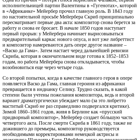
исполнительницей партии Валентины в «Гугенотах», которой
в «Африканке» Мейербер прочил главную роль. В 1843 году
по настоятельной просьбе Мейербера Скриб принципиально
пересматривает первые два акта: композитор снова берется за
работу и снова ее бросает. В начале 1850 годов наступает
первый прорыв: у Мейербера начинает вырисовываться
предварительный каркас нового опуса, и вот уже либреттист
и композитор намереваются дать опере другое название –
«Васко да Гама». Затем настает черед дальнейшей ревизии
Скриба, которая в окончательном виде готова к 1852–1853
годам, но работа Мейербера снова откладывается, чтобы
возобновиться еще через четыре года.
Со второй попытки, когда в качестве главного героя в опере
появляется Васко да Гама, главная героиня из африканки
превращается в индианку Селику. Трудно сказать, в какой
степени были учтены пожелания композитора, ведь и второй
вариант драматургически убеждает мало (за это либретто
маститый Скриб не раз справедливо подвергался критике).
Зимой 1860–1861 годов, живя в Берлине как «прусский
придворный композитор», Мейербер создает бóльшую часть
четвертого акта. После смерти Скриба в 1861 году, также не
дожившего до премьеры, композитор руководствуется
необходимыми корректировками немецкой актрисы и
драматурга Шарлотты Бирх-Пфейфер, когда-то предложившей