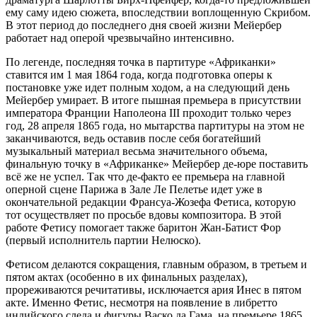
ему саму идею сюжета, впоследствии воплощенную Скрибом.
В этот период до последнего дня своей жизни Мейербер
работает над оперой чрезвычайно интенсивно.
По легенде, последняя точка в партитуре «Африканки»
ставится им 1 мая 1864 года, когда подготовка оперы к
постановке уже идет полным ходом, а на следующий день
Мейербер умирает. В итоге пышная премьера в присутствии
императора Франции Наполеона III проходит только через
год, 28 апреля 1865 года, но мытарства партитуры на этом не
заканчиваются, ведь оставив после себя богатейший
музыкальный материал весьма значительного объема,
финальную точку в «Африканке» Мейербер де-юре поставить
всё же не успел. Так что де-факто ее премьера на главной
оперной сцене Парижа в Зале Ле Пелетье идет уже в
окончательной редакции Франсуа-Жозефа Фетиса, которую
тот осуществляет по просьбе вдовы композитора. В этой
работе Фетису помогает также баритон Жан-Батист Фор
(первый исполнитель партии Нелюско).
Фетисом делаются сокращения, главным образом, в третьем и
пятом актах (особенно в их финальных разделах),
прореживаются речитативы, исключается ария Инес в пятом
акте. Именно Фетис, несмотря на появление в либретто
индийского следа и фигуры Васко да Гама, на премьере 1865