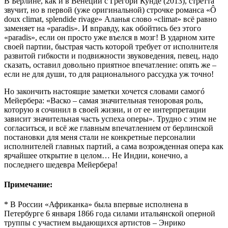
В Берлине, как и в Венеции с Грегори Кунде (2013), стретта
звучит, но в первой (уже оригинальной) строчке романса «Ô
doux climat, splendide rivage» Аланья слово «climat» всё равно
заменяет на «paradis». И вправду, как обойтись без этого
«paradis», если он просто уже въелся в мозг! В ударном хите
своей партии, быстрая часть которой требует от исполнителя
развитой гибкости и подвижности звуковедения, певец, надо
сказать, оставил довольно приятное впечатление: опять же –
если не для души, то для рационального рассудка уж точно!
Но закончить настоящие заметки хочется словами самогó
Мейербера: «Васко – самая значительная теноровая роль,
которую я сочинил в своей жизни, и от ее интерпретации
зависит значительная часть успеха оперы». Трудно с этим не
согласиться, и всё же главным впечатлением от берлинской
постановки для меня стали не конкретные персоналии
исполнителей главных партий, а сама возрожденная опера как
ярчайшее открытие в целом… Не Индии, конечно, а
последнего шедевра Мейербера!
Примечание:
* В России «Африканка» была впервые исполнена в
Петербурге 6 января 1866 года силами итальянской оперной
труппы с участием выдающихся артистов – Энрико