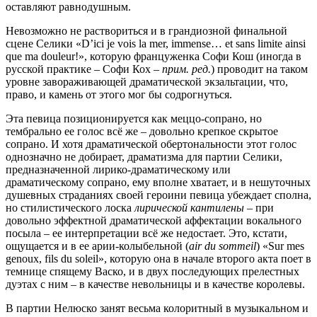
оставляют равнодушным.
Невозможно не раствориться и в грандиозной финальной
сцене Селики «D’ici je vois la mer, immense… et sans limite ainsi
que ma douleur!», которую француженка Софи Кош (иногда в
русской практике – Софи Кох –
прим. ред.
) проводит на таком
уровне завораживающей драматической экзальтации, что,
право, и камень от этого мог бы содрогнуться.
Эта певица позиционируется как меццо-сопрано, но
тембрально ее голос всё же – довольно крепкое скрытое
сопрано. И хотя драматической обертональности этот голос
однозначно не добирает, драматизма для партии Селики,
предназначенной лирико-драматическому или
драматическому сопрано, ему вполне хватает, и в нешуточных
душевных страданиях своей героини певица убеждает сполна,
но стилистического лоска
лирической кантилены
– при
довольно эффектной драматической аффектации вокального
посыла – ее интерпретации всё же недостает. Это, кстати,
ощущается и в ее арии-колыбельной (
air du sommeil
) «Sur mes
genoux, fils du soleil», которую она в начале второго акта поет в
темнице спящему Васко, и в двух последующих прелестных
дуэтах с ним – в качестве невольницы и в качестве королевы.
В партии Нелюско занят весьма колоритный в музыкальном и