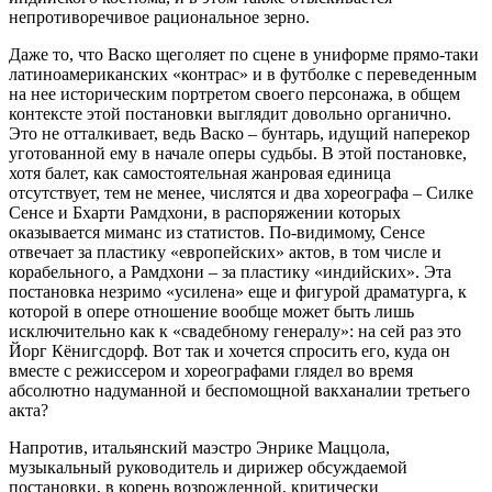
непротиворечивое рациональное зерно.
Даже то, что Васко щеголяет по сцене в униформе прямо-таки
латиноамериканских «контрас» и в футболке с переведенным
на нее историческим портретом своего персонажа, в общем
контексте этой постановки выглядит довольно органично.
Это не отталкивает, ведь Васко – бунтарь, идущий наперекор
уготованной ему в начале оперы судьбы. В этой постановке,
хотя балет, как самостоятельная жанровая единица
отсутствует, тем не менее, числятся и два хореографа – Силке
Сенсе и Бхарти Рамдхони, в распоряжении которых
оказывается миманс из статистов. По-видимому, Сенсе
отвечает за пластику «европейских» актов, в том числе и
корабельного, а Рамдхони – за пластику «индийских». Эта
постановка незримо «усилена» еще и фигурой драматурга, к
которой в опере отношение вообще может быть лишь
исключительно как к «свадебному генералу»: на сей раз это
Йорг Кёнигсдорф. Вот так и хочется спросить его, куда он
вместе с режиссером и хореографами глядел во время
абсолютно надуманной и беспомощной вакханалии третьего
акта?
Напротив, итальянский маэстро Энрике Маццола,
музыкальный руководитель и дирижер обсуждаемой
постановки, в корень возрожденной, критически