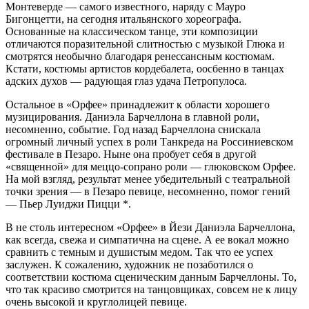
Монтеверде — самого известного, наряду с Мауро
Бигонцетти, на сегодня итальянского хореографа.
Основанные на классическом танце, эти композиции
отличаются поразительной слитностью с музыкой Глюка и
смотрятся необычно благодаря ренессансным костюмам.
Кстати, костюмы артистов кордебалета, оосбенно в танцах
адских духов — радующая глаз удача Петропулоса.
Остальное в «Орфее» принадлежит к области хорошего
музицирования. Даниэла Барчеллона в главной роли,
несомненно, событие. Год назад Барчеллона снискала
огромный личный успех в роли Танкреда на Россиниевском
фестивале в Пезаро. Ныне она пробует себя в другой
«священной» для меццо-сопрано роли — глюковском Орфее.
На мой взгляд, результат менее убедительный с театральной
точки зрения — в Пезаро певице, несомненно, помог гений
— Пьер Луиджи Пицци *.
В не столь интересном «Орфее» в Йези Даниэла Барчеллона,
как всегда, свежа и симпатична на сцене. А ее вокал можно
сравнить с темным и душистым медом. Так что ее успех
заслужен. К сожалению, художник не позаботился о
соответствии костюма сценическим данным Барчеллоны. То,
что так красиво смотрится на танцовщиках, совсем не к лицу
очень высокой и круглолицей певице.