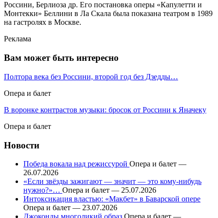
Россини, Берлиоза др. Его постановка оперы «Капулетти и
Монтекки» Беллини в Ла Скала была показана театром в 1989
на гастролях в Москве.
Реклама
Вам может быть интересно
Полтора века без Россини, второй год без Дзедды…
Опера и балет
В воронке контрастов музыки: бросок от Россини к Яначеку
Опера и балет
Новости
Победа вокала над режиссурой
Опера и балет —
26.07.2026
«Если звёзды зажигают — значит — это кому-нибудь
нужно?»…
Опера и балет — 25.07.2026
Интоксикация властью: «Макбет» в Баварской опере
Опера и балет — 23.07.2026
Джоконды многоликий образ
Опера и балет —