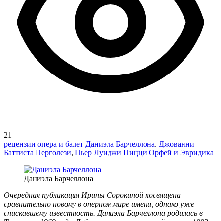
21
рецензии
опера и балет
Даниэла Барчеллона
,
Джованни
Баттиста Перголези
,
Пьер Луиджи Пицци
Орфей и Эвридика
Даниэла Барчеллона
Очередная публикация Ирины Сорокиной посвящена
сравнительно новому в оперном мире имени, однако уже
снискавшему известность. Даниэла Барчеллона родилась в