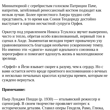
Миниатюрной с серебристым голоском Патриции Паче,
напротив, затейливый ренессансный костюм подходит как
нельзя лучше. Более прелестного Амура трудно себе
представить, в то время как Сония Теодориду достойно
выступает в партии несчастной супруги Орфея.
Оркестр под управлением Никоса Тсуклоса звучит выверенно,
чисто и тепло, обретая особо взволнованный, нервный тон в
сценах в Аиде. Знаменитая мелодия теряет привычную уху
уравновешенность благодаря необычно ускоренному темпу.
Но именно эти «сдвиги» находят идеального союзника в
хореографии и помогают вдохнуть жизнь в малоподвижное
зрелище.
«Орфей» в Йези взывает скорее к разуму, чем к сердцу. Но с
вами остается нечто вроде приятного воспоминания о вечных
и несколько печальных красотах культуры времен, которым не
суждено вернуться.
Примечание:
Пьер Луиджи Пицци (р. 1930) — итальянский режиссер и
сценограф. В своем творчестве проявляет интерес к
историческим деталям. Ставил оперы Генделя, Рамо, Глюка,