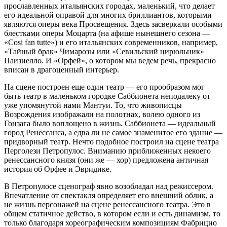
прославленных итальянских городах, маленький, что делает
его идеальной оправой для многих бриллиантов, которыми
являются оперы века Просвещения. Здесь засверкали особыми
блестками оперы Моцарта (на афише нынешнего сезона —
«Cosi fan tutte») и его итальянских современников, например,
«Тайный брак» Чимарозы или «Севильский цирюльник»
Паизиелло. И «Орфей», о котором мы ведем речь, прекрасно
вписан в драгоценный интерьер.
На сцене построен еще один театр — его прообразом мог
быть театр в маленьком городке Саббионета неподалеку от
уже упомянутой нами Мантуи. То, что живописцы
Возрождения изображали на полотнах, волею одного из
Гонзага было воплощено в жизнь. Саббионета — идеальный
город Ренессанса, а едва ли не самое знаменитое его здание —
придворный театр. Нечто подобное построил на сцене театра
Перголези Петропулос. Вниманию приближенных некоего
ренессансного князя (они же — хор) предложена античная
история об Орфее и Эвридике.
В Петропулосе сценограф явно возобладал над режиссером.
Впечатление от спектакля определяет его внешний облик, а
не жизнь персонажей на сцене ренессансного театра. Это в
общем статичное действо, в котором если и есть динамизм, то
только благодаря хореографическим композициям Фабрицио