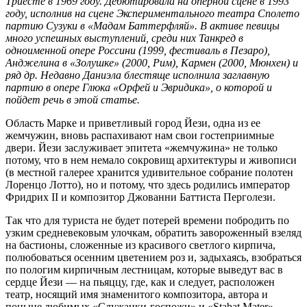
Триесте в 1969 году. Дебютировала на оперной сцене в 1993
году, исполнив на сцене Экспериментального театра Сполето
партию Сузуки в «Мадам Баттерфляй». В активе певицы
много успешных выступлений, среди них Танкред в
одноименной опере Россини (1999, фестиваль в Пезаро),
Анджелина в «Золушке» (2000, Рим), Кармен (2000, Мюнхен) и
ряд др. Недавно Даниэла блестяще исполнила заглавную
партию в опере Глюка «Орфей и Эвридика», о которой и
пойдет речь в этой статье.
Область Марке и приветливый город Йези, одна из ее
жемчужин, вновь распахивают нам свои гостеприимные
двери. Йези заслуживает эпитета «жемчужина» не только
потому, что в нем немало сокровищ архитектуры и живописи
(в местной галерее хранится удивительное собрание полотен
Лоренцо Лотто), но и потому, что здесь родились император
Фридрих II и композитор Джованни Баттиста Перголези.
Так что для туриста не будет потерей времени побродить по
узким средневековым улочкам, обратить завороженный взеляд
на бастионы, сложенные из красивого светлого кирпича,
полюбоваться осенним цветением роз и, задыхаясь, взобраться
по пологим кирпичным лестницам, которые выведут вас в
сердце Йези — на пьяццу, где, как и следует, расположен
театр, носящий имя знаменитого композитора, автора и
поныне любимых «Служанки-госпожи» и «Stabat Mater».