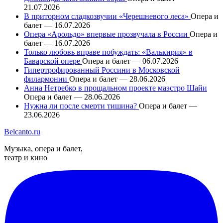
21.07.2026
В приторном сладкозвучии «Черешневого леса»
Опера и
балет — 16.07.2026
Опера «Арольдо» впервые прозвучала в России
Опера и
балет — 16.07.2026
Только любовь вправе побуждать: «Валькирия» в
Баварской опере
Опера и балет — 06.07.2026
Гипертрофированный Россини в Московской
филармонии
Опера и балет — 28.06.2026
Анна Нетребко в прощальном проекте маэстро Шайи
Опера и балет — 28.06.2026
Нужна ли после смерти тишина?
Опера и балет —
23.06.2026
Belcanto.ru
Музыка, опера и балет,
театр и кино