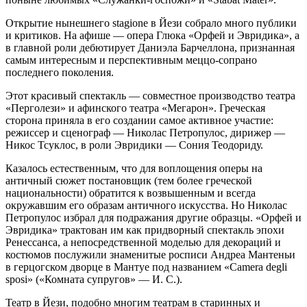
Открытие нынешнего stagione в Йези собрало много публики
и критиков. На афише — опера Глюка «Орфей и Эвридика», а
в главной роли дебютирует Даниэла Барчеллона, признанная
самым интересным и перспективным меццо-сопрано
последнего поколения.
Этот красивый спектакль — совместное производство театра
«Перголези» и афинского театра «Мегарон». Греческая
сторона приняла в его создании самое активное участие:
режиссер и сценограф — Николас Петропулос, дирижер —
Никос Тсуклос, в роли Эвридики — Сония Теодориду.
Казалось естественным, что для воплощения оперы на
античный сюжет постановщик (тем более греческой
национальности) обратится к возвышенным и всегда
окружавшим его образам античного искусства. Но Николас
Петропулос избрал для подражания другие образцы. «Орфей и
Эвридика» трактован им как придворный спектакль эпохи
Ренессанса, а непосредственной моделью для декораций и
костюмов послужили знаменитые росписи Андреа Мантеньи
в герцогском дворце в Мантуе под названием «Camera degli
sposi» («Комната супругов» — И. C.).
Театр в Йези, подобно многим театрам в старинных и