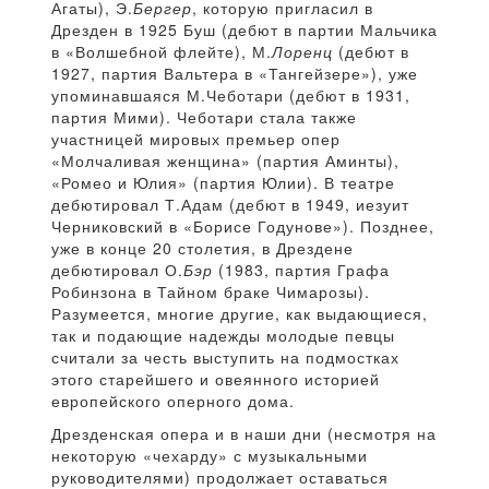
Агаты), Э.
Бергер
, которую пригласил в
Дрезден в 1925 Буш (дебют в партии Мальчика
в «Волшебной флейте), М.
Лоренц
(дебют в
1927, партия Вальтера в «Тангейзере»), уже
упоминавшаяся М.Чеботари (дебют в 1931,
партия Мими). Чеботари стала также
участницей мировых премьер опер
«Молчаливая женщина» (партия Аминты),
«Ромео и Юлия» (партия Юлии). В театре
дебютировал Т.Адам (дебют в 1949, иезуит
Черниковский в «Борисе Годунове»). Позднее,
уже в конце 20 столетия, в Дрездене
дебютировал О.
Бэр
(1983, партия Графа
Робинзона в Тайном браке Чимарозы).
Разумеется, многие другие, как выдающиеся,
так и подающие надежды молодые певцы
считали за честь выступить на подмостках
этого старейшего и овеянного историей
европейского оперного дома.
Дрезденская опера и в наши дни (несмотря на
некоторую «чехарду» с музыкальными
руководителями) продолжает оставаться