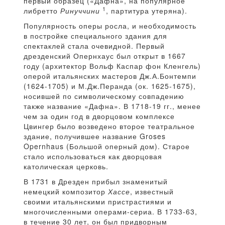
первый образец («Дафна», на популярное
1
либретто
Ринуччини
, партитура утеряна).
Популярность оперы росла, и необходимость
в постройке специального здания для
спектаклей стала очевидной. Первый
дрезденский Опернхаус был открыт в 1667
году (архитектор Вольф Каспар фон Кленгель)
оперой итальянских мастеров Дж.А.Бонтемпи
(1624-1705) и М.Дж.Перанда (ок. 1625-1675),
носившей по символическому совпадению
также название «Дафна». В 1718-19 гг., менее
чем за один год в дворцовом комплексе
Цвингер было возведено второе театральное
здание, получившее название Groses
Opernhaus (Большой оперный дом). Старое
стало использоваться как дворцовая
католическая церковь.
В 1731 в Дрезден прибыл знаменитый
немецкий композитор
Хассе
, известный
своими итальянскими пристрастиями и
многочисленными операми-сериа. В 1733-63,
в течение 30 лет, он был придворным