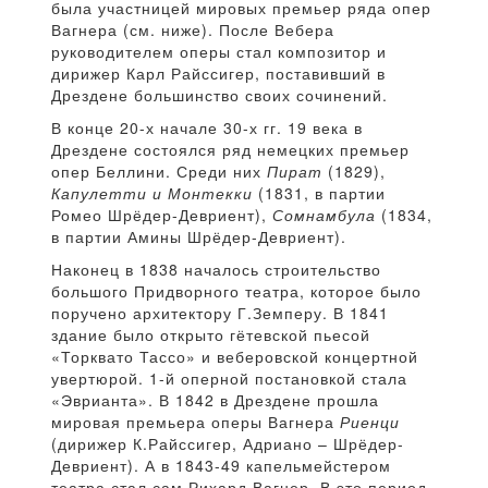
была участницей мировых премьер ряда опер
Вагнера (см. ниже). После Вебера
руководителем оперы стал композитор и
дирижер Карл Райссигер, поставивший в
Дрездене большинство своих сочинений.
В конце 20-х начале 30-х гг. 19 века в
Дрездене состоялся ряд немецких премьер
опер Беллини. Среди них
Пират
(1829),
Капулетти и Монтекки
(1831, в партии
Ромео Шрёдер-Девриент),
Сомнамбула
(1834,
в партии Амины Шрёдер-Девриент).
Наконец в 1838 началось строительство
большого Придворного театра, которое было
поручено архитектору Г.Земперу. В 1841
здание было открыто гётевской пьесой
«Торквато Тассо» и веберовской концертной
увертюрой. 1-й оперной постановкой стала
«Эврианта». В 1842 в Дрездене прошла
мировая премьера оперы Вагнера
Риенци
(дирижер К.Райссигер, Адриано – Шрёдер-
Девриент). А в 1843-49 капельмейстером
театра стал сам Рихард Вагнер. В это период