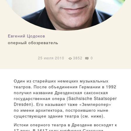
Евгений Цодоков
оперный обозреватель
25 июля 2010
3852
0
Один из старейших немецких музыкальных
театров. После объединения Германии в 1992
получил название Дрезденская саксонская
государственная опера (Sachsische Staatsoper
Dresden). Его называют таже «Земперопер»
по имени архитектора, построившего ныне
существующее здание театра (см. ниже).
Истоки оперного театра в Дрездене восходят к
17 веку. В 1617 году курфюрст Саксонии