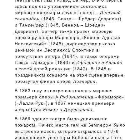
здесь под его управлением состоялись
мировые премьеры двух его опер –
Летучий
голландец
(1843, Сента – Шрёдер-Девриент)
и
Тангейзер
(1845, Венера – Шрёдер-
Девриент). Вагнер также провел мировую
премьеру оперы Маршнера «Король Адольф
Нассаусский» (1845), дирижировал высоко
ценимой им
Весталкой
Спонтини в
присутствии автора (1844), а также операми
Глюка «Армида» (1843) и
Ифигения в Авлиде
в своей новой редакции (1847). В 1848 в
праздничном концерте на этой сцене впервые
прозвучал финал оперы
Лоэнгрин
.
В 1863 году в театре состоялась мировая
премьера оперы А.
Рубинштейна
«Фераморс»
(«Лалла Рук»), в 1867 немецкая премьера
оперы Гуно
Ромео и Джульетта
.
В 1869 здание театра было уничтожено
пожаром. На его месте тем же Земпером было
выстроено новое, которое открылось в 1878
исполнением увертюры Вебера и пьесы Гёте