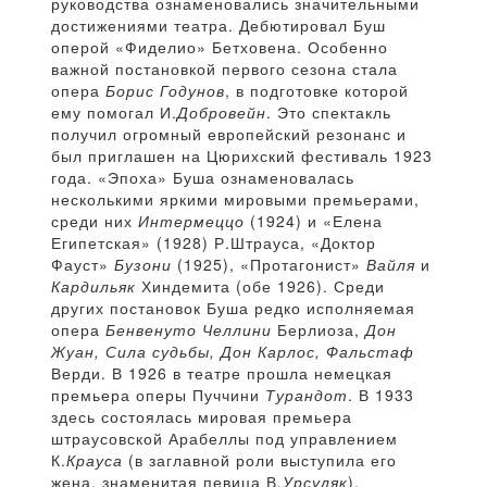
руководства ознаменовались значительными
достижениями театра. Дебютировал Буш
оперой «Фиделио» Бетховена. Особенно
важной постановкой первого сезона стала
опера
Борис Годунов
, в подготовке которой
ему помогал И.
Добровейн
. Это спектакль
получил огромный европейский резонанс и
был приглашен на Цюрихский фестиваль 1923
года. «Эпоха» Буша ознаменовалась
несколькими яркими мировыми премьерами,
среди них
Интермеццо
(1924) и «Елена
Египетская» (1928) Р.Штрауса, «Доктор
Фауст»
Бузони
(1925), «Протагонист»
Вайля
и
Кардильяк
Хиндемита (обе 1926). Среди
других постановок Буша редко исполняемая
опера
Бенвенуто Челлини
Берлиоза,
Дон
Жуан, Сила судьбы, Дон Карлос, Фальстаф
Верди. В 1926 в театре прошла немецкая
премьера оперы Пуччини
Турандот
. В 1933
здесь состоялась мировая премьера
штраусовской Арабеллы под управлением
К.
Крауса
(в заглавной роли выступила его
жена, знаменитая певица В.
Урсуляк
).