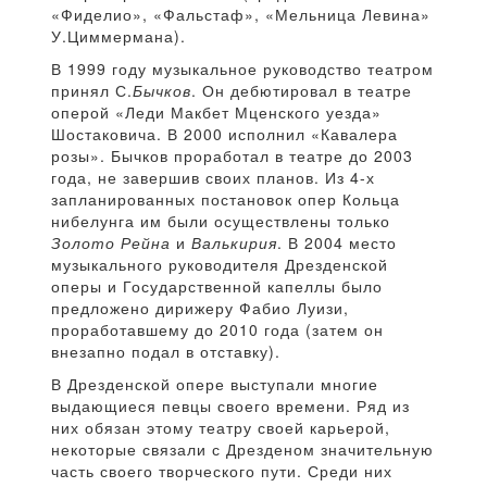
«Фиделио», «Фальстаф», «Мельница Левина»
У.Циммермана).
В 1999 году музыкальное руководство театром
принял С.
Бычков
. Он дебютировал в театре
оперой «Леди Макбет Мценского уезда»
Шостаковича. В 2000 исполнил «Кавалера
розы». Бычков проработал в театре до 2003
года, не завершив своих планов. Из 4-х
запланированных постановок опер Кольца
нибелунга им были осуществлены только
Золото Рейна
и
Валькирия
. В 2004 место
музыкального руководителя Дрезденской
оперы и Государственной капеллы было
предложено дирижеру Фабио Луизи,
проработавшему до 2010 года (затем он
внезапно подал в отставку).
В Дрезденской опере выступали многие
выдающиеся певцы своего времени. Ряд из
них обязан этому театру своей карьерой,
некоторые связали с Дрезденом значительную
часть своего творческого пути. Среди них