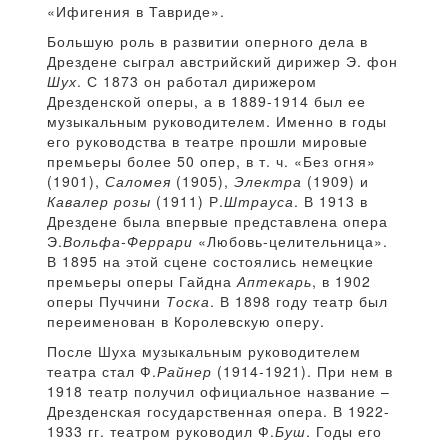
«Ифигения в Тавриде».
Большую роль в развитии оперного дела в
Дрездене сыграл австрийский дирижер Э. фон
Шух
. С 1873 он работал дирижером
Дрезденской оперы, а в 1889-1914 был ее
музыкальным руководителем. Именно в годы
его руководства в театре прошли мировые
премьеры более 50 опер, в т. ч. «Без огня»
(1901),
Саломея
(1905),
Электра
(1909) и
Кавалер розы
(1911) Р.
Штрауса
. В 1913 в
Дрездене была впервые представлена опера
Э.
Вольфа-Феррари
«Любовь-целительница».
В 1895 на этой сцене состоялись немецкие
премьеры оперы Гайдна
Аптекарь
, в 1902
оперы Пуччини
Тоска
. В 1898 году театр был
переименован в Королевскую оперу.
После Шуха музыкальным руководителем
театра стал Ф.
Райнер
(1914-1921). При нем в
1918 театр получил официальное название –
Дрезденская государственная опера. В 1922-
1933 гг. театром руководил Ф.
Буш
. Годы его