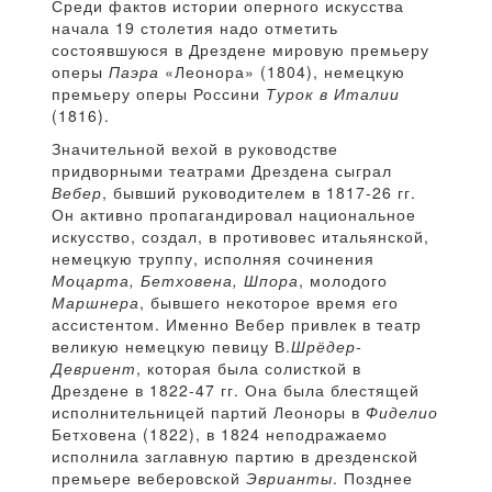
Среди фактов истории оперного искусства
начала 19 столетия надо отметить
состоявшуюся в Дрездене мировую премьеру
оперы
Паэра
«Леонора» (1804), немецкую
премьеру оперы Россини
Турок в Италии
(1816).
Значительной вехой в руководстве
придворными театрами Дрездена сыграл
Вебер
, бывший руководителем в 1817-26 гг.
Он активно пропагандировал национальное
искусство, создал, в противовес итальянской,
немецкую труппу, исполняя сочинения
Моцарта, Бетховена, Шпора
, молодого
Маршнера
, бывшего некоторое время его
ассистентом. Именно Вебер привлек в театр
великую немецкую певицу В.
Шрёдер-
Девриент
, которая была солисткой в
Дрездене в 1822-47 гг. Она была блестящей
исполнительницей партий Леоноры в
Фиделио
Бетховена (1822), в 1824 неподражаемо
исполнила заглавную партию в дрезденской
премьере веберовской
Эврианты
. Позднее