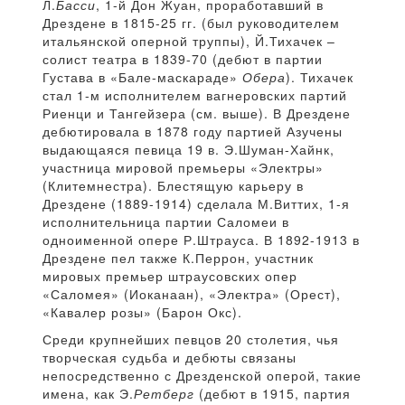
Л.
Басси
, 1-й Дон Жуан, проработавший в
Дрездене в 1815-25 гг. (был руководителем
итальянской оперной труппы), Й.Тихачек –
солист театра в 1839-70 (дебют в партии
Густава в «Бале-маскараде»
Обера
). Тихачек
стал 1-м исполнителем вагнеровских партий
Риенци и Тангейзера (см. выше). В Дрездене
дебютировала в 1878 году партией Азучены
выдающаяся певица 19 в. Э.Шуман-Хайнк,
участница мировой премьеры «Электры»
(Клитемнестра). Блестящую карьеру в
Дрездене (1889-1914) сделала М.Виттих, 1-я
исполнительница партии Саломеи в
одноименной опере Р.Штрауса. В 1892-1913 в
Дрездене пел также К.Перрон, участник
мировых премьер штраусовских опер
«Саломея» (Иоканаан), «Электра» (Орест),
«Кавалер розы» (Барон Окс).
Среди крупнейших певцов 20 столетия, чья
творческая судьба и дебюты связаны
непосредственно с Дрезденской оперой, такие
имена, как Э.
Ретберг
(дебют в 1915, партия