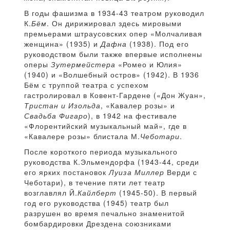
В годы фашизма в 1934-43 театром руководил
К.
Бём
. Он дирижировал здесь мировыми
премьерами штраусовских опер «Молчаливая
женщина» (1935) и
Дафна
(1938). Под его
руководством были также впервые исполнены
оперы
Зутермейстера
«Ромео и Юлия»
(1940) и «Волшебный остров» (1942). В 1936
Бём с труппой театра с успехом
гастролировал в Ковент-Гардене («Дон Жуан»,
Тристан и Изольда
, «Кавалер розы» и
Свадьба Фигаро
), в 1942 на фестивале
«Флорентийский музыкальный май», где в
«Кавалере розы» блистала М.
Чеботари
.
После короткого периода музыкального
руководства К.Эльмендорфа (1943-44, среди
его ярких постановок
Луиза Миллер
Верди с
Чеботари), в течение пяти лет театр
возглавлял Й.
Кайлберт
(1945-50). В первый
год его руководства (1945) театр был
разрушен во время печально знаменитой
бомбардировки Дрездена союзниками