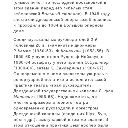
(символично, что последней постановкой в
этом здании перед его гибелью стал
веберовский
Вольный стрелок
). В 1948 году
спектакли Дрезденской оперы возобновились
и проходили до 1984 в Большом оперном
доме.
Среди музыкальных руководителей 2-й
половины 20 в. знаменитые дирижеры
Р.
Кемпе
(1950-53), Ф.
Конвичны
(1953-55). В
1955-60 у руля стоял Рудольф Нейхауз, в
1960-64 эстафету у него принял О.
Суитнер
(1960-64), затем К.
Зандерлинг
(1964-67).
Одновременно с ними значительную роль в
репертуарной политике и исполнительской
практике театра играл руководитель
Дрезденской государственной капеллы Л. фон
Матачич
(1956-68). Надо заметить, что
многие дирижеры оперного театра
одновременно руководили и оркестром
Дрезденской капеллы (среди них Шух, Буш,
Бём и др.), выступавшей в том же здании. В
этом отношении практика Земперопер была