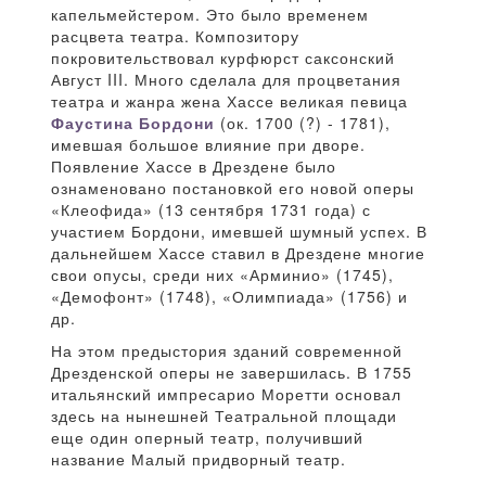
капельмейстером. Это было временем
расцвета театра. Композитору
покровительствовал курфюрст саксонский
Август III. Много сделала для процветания
театра и жанра жена Хассе великая певица
Фаустина Бордони
(ок. 1700 (?) - 1781),
имевшая большое влияние при дворе.
Появление Хассе в Дрездене было
ознаменовано постановкой его новой оперы
«Клеофида» (13 сентября 1731 года) с
участием Бордони, имевшей шумный успех. В
дальнейшем Хассе ставил в Дрездене многие
свои опусы, среди них «Арминио» (1745),
«Демофонт» (1748), «Олимпиада» (1756) и
др.
На этом предыстория зданий современной
Дрезденской оперы не завершилась. В 1755
итальянский импресарио Моретти основал
здесь на нынешней Театральной площади
еще один оперный театр, получивший
название Малый придворный театр.