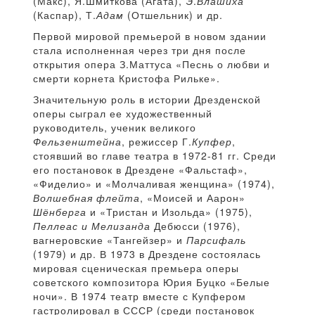
(Макс), Я.Шмиткова (Агата), Э.
Влашиха
(Каспар), Т.
Адам
(Отшельник) и др.
Первой мировой премьерой в новом здании
стала исполненная через три дня после
открытия опера З.Маттуса «Песнь о любви и
смерти корнета Кристофа Рильке».
Значительную роль в истории Дрезденской
оперы сыграл ее художественный
руководитель, ученик великого
Фельзенштейна
, режиссер Г.
Купфер
,
стоявший во главе театра в 1972-81 гг. Среди
его постановок в Дрездене «Фальстаф»,
«Фиделио» и «Молчаливая женщина» (1974),
Волшебная флейта
, «Моисей и Аарон»
Шёнберга
и «Тристан и Изольда» (1975),
Пеллеас и Мелизанда
Дебюсси (1976),
вагнеровские «Тангейзер» и
Парсифаль
(1979) и др. В 1973 в Дрездене состоялась
мировая сценическая премьера оперы
советского композитора Юрия Буцко «Белые
ночи». В 1974 театр вместе с Купфером
гастролировал в СССР (среди постановок