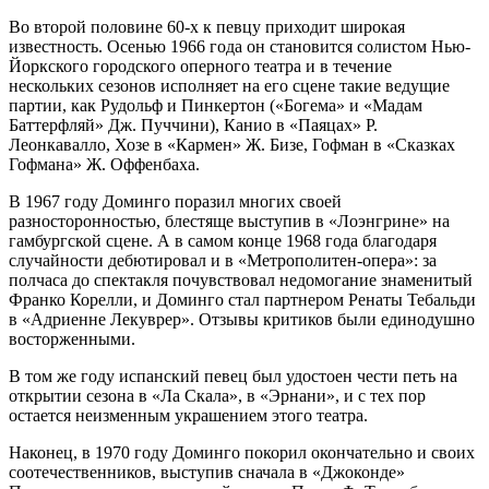
Во второй половине 60-х к певцу приходит широкая
известность. Осенью 1966 года он становится солистом Нью-
Йоркского городского оперного театра и в течение
нескольких сезонов исполняет на его сцене такие ведущие
партии, как Рудольф и Пинкертон («Богема» и «Мадам
Баттерфляй» Дж. Пуччини), Канио в «Паяцах» Р.
Леонкавалло, Хозе в «Кармен» Ж. Бизе, Гофман в «Сказках
Гофмана» Ж. Оффенбаха.
В 1967 году Доминго поразил многих своей
разносторонностью, блестяще выступив в «Лоэнгрине» на
гамбургской сцене. А в самом конце 1968 года благодаря
случайности дебютировал и в «Метрополитен-опера»: за
полчаса до спектакля почувствовал недомогание знаменитый
Франко Корелли, и Доминго стал партнером Ренаты Тебальди
в «Адриенне Лекуврер». Отзывы критиков были единодушно
восторженными.
В том же году испанский певец был удостоен чести петь на
открытии сезона в «Ла Скала», в «Эрнани», и с тех пор
остается неизменным украшением этого театра.
Наконец, в 1970 году Доминго покорил окончательно и своих
соотечественников, выступив сначала в «Джоконде»