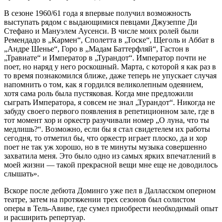
В сезоне 1960/61 года я впервые получил возможность
выступать рядом с выдающимися певцами Джузеппе Ди
Стефано и Мануэлем Аусенси. В числе моих ролей были
Ремендадо в „Кармен“, Сполетта в „Тоске“, Щеголь и Аббат в
„Андре Шенье“, Горо в „Мадам Баттерфляй“, Гастон в
„Травиате“ и Император в „Турандот“. Император почти не
поет, но наряд у него роскошный. Марта, с которой я как раз в
то время познакомился ближе, даже теперь не упускает случая
напомнить о том, как я гордился великолепным одеянием,
хотя сама роль была пустяковая. Когда мне предложили
сыграть Императора, я совсем не знал „Турандот“. Никогда не
забуду своего первого появления в репетиционном зале, где в
тот момент хор и оркестр разучивали номер „О луна, что ты
медлишь?“. Возможно, если бы я стал свидетелем их работы
сегодня, то отметил бы, что оркестр играет плоско, да и хор
поет не так уж хорошо, но в те минуты музыка совершенно
захватила меня. Это было одно из самых ярких впечатлений в
моей жизни — такой прекрасной вещи мне еще не доводилось
слышать».
Вскоре после дебюта Доминго уже пел в Далласском оперном
театре, затем на протяжении трех сезонов был солистом
оперы в Тель-Авиве, где сумел приобрести необходимый опыт
и расширить репертуар.