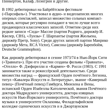
Пинкертон, Калаф, Лоэнгрин и другие.
В 1992 дебютировал на Байрёйтском фестивале
(«Парсифаль»). Участвовал в аудио- и видеозаписях многих
оперных спектаклей, записал множество сольных компакт-
дисков, которые регулярно попадают в число лучше всего
продающихся классических записей. Отметим среди них
редкие записи «Сида» Массне (партия Родриго, дирижёр И.
Квелер, CBS), «Луизы» Г. Шарпантье (партия Жюльена,
дирижёр Претр, Sony). Среди других записей партии Манрико
(дирижёр Мета, RCA Victor), Самсона (дирижёр Баренбойм,
Deutsche Grammophon).
Как дирижёр дебютировал в сезоне 1973/74 в Нью-Йорк Сити
(«Травиата»). При его участии созданы фильмы «Травиата»,
«Отелло» Ф. Дзефирелли и «Кармен» Ф. Росси (1983). С 1991
занимается также и режиссёрской деятельностью. Среди
множества наград — французский Орден почётного Легиона,
титул «Кавалера Искусств и Литературы», звание «Камерный
певец» (Почётный певец) Гамбурга, Мюнхена и Вены,
испанский Орден Изабеллы Католической, звания Почётного
доктора Мадридского университета, доктора изящных
искусств Нью-Йоркского университета, Почётного доктора
музыки в университете Оклахомы, Филадельфийском
колледже сценических искусств и в Джортаунском