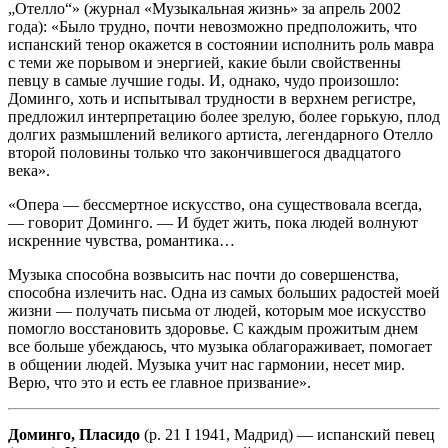
„Отелло“» (журнал «Музыкальная жизнь» за апрель 2002
года): «Было трудно, почти невозможно предположить, что
испанский тенор окажется в состоянии исполнить роль мавра
с теми же порывом и энергией, какие были свойственны
певцу в самые лучшие годы. И, однако, чудо произошло:
Доминго, хоть и испытывал трудности в верхнем регистре,
предложил интерпретацию более зрелую, более горькую, плод
долгих размышлений великого артиста, легендарного Отелло
второй половины только что закончившегося двадцатого
века».
«Опера — бессмертное искусство, она существовала всегда,
— говорит Доминго. — И будет жить, пока людей волнуют
искренние чувства, романтика…
Музыка способна возвысить нас почти до совершенства,
способна излечить нас. Одна из самых больших радостей моей
жизни — получать письма от людей, которым мое искусство
помогло восстановить здоровье. С каждым прожитым днем
все больше убеждаюсь, что музыка облагораживает, помогает
в общении людей. Музыка учит нас гармонии, несет мир.
Верю, что это и есть ее главное призвание».
Доминго, Пласидо
(р. 21 I 1941, Мадрид) — испанский певец