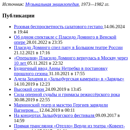
Источник:
Музыкальная энциклопедия
, 1973—1982 гг.
Публикации
Розовая беспросветность салатового гестапо
14.06.2024
в 19:44
Об одном спектакле с Пласидо Доминго в Венской
опере
28.01.2022 в 23:35
Пласидо Доминго спел папу в Большом театре России
21.12.2021 в 17:16
«Опералия» Пласидо Доминго вернулась в Москву через
10 лет
05.11.2021 в 22:32
Будничный ввод Анны Нетребко в постановку
прошлого сезона
31.10.2021 в 17:55
Адела Захария и «Зальцбургская камерата» в «Зарядье»
14.10.2019 в 12:23
Высокий сезон
24.09.2019 в 13:45
Сила оперной судьбы и гримасы режиссёрского рока
30.08.2019 в 22:55
Мариинский театр и маэстро Гергиев зарядили
Вагнером…
12.04.2019 в 00:11
На концертах Зальцбургского фестиваля
09.09.2017 в
14:59
Прямая трансляция «Отелло» Верди из театра «Ковент-