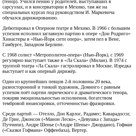
(тенор). Учился пению у родителей, выступавших в
сарсуэлах, и в консерватории в Мехико, там же на
специальных курсах под руководством И. Маркевича
обучался дирижированию.
Дебютировал в Оперном театре в Мехико. В 1966 с большим
успехом исполнил заглавную партию в опере «Дон Родриго»
Хинастеры в «Нью-Йорк сити опера», затем пел в Вене,
Гамбурге, Западном Берлине.
С 1968 солист «Метрополитен-опера» (Нью-Йорк), с 1969
регулярно выступает также в «Ла Скала» (Милан). В 1974 с
труппой театра «Ла Скала» гастролировал в Москве. Изредка
выступает и как оперный дирижёр.
Один из крупнейших певцов 2-й половины 20 века,
разносторонний и тонкий художник, Доминго с равным
успехом поёт партии лирического и драматического тенора,
покоряя эмоциональностью исполнения, богатством
тембровой нюансировки, отточенностью фразировки.
Среди партий — Отелло, Дон Карлос, Радамес; Каварадосси;
Де Грие, Джонсон («Манон Леско», «Девушка с Запада»
Пуччини), Андре Шенье («Андре Шенье» Джордано), Гофман
(«Сказки Гофмана» Оффенбаха), Вертер.