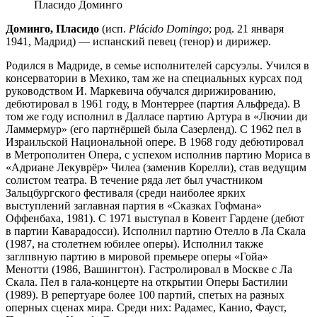
Пласидо Доминго
Доминго, Пласидо
(исп.
Plácido Domingo
; род. 21 января
1941, Мадрид) — испанский певец (тенор) и дирижер.
Родился в Мадриде, в семье исполнителей сарсуэлы. Учился в
консерватории в Мехико, там же на специальных курсах под
руководством И. Маркевича обучался дирижированию,
дебютировал в 1961 году, в Монтеррее (партия Альфреда). В
том же году исполнил в Далласе партию Артура в «Лючии ди
Ламмермур» (его партнёршей была Сазерленд). С 1962 пел в
Израильской Национальной опере. В 1968 году дебютировал
в Метрополитен Опера, с успехом исполнив партию Мориса в
«Адриане Лекуврёр» Чилеа (заменив Корелли), став ведущим
солистом театра. В течение ряда лет был участником
Зальцбургского фестиваля (среди наиболее ярких
выступлений заглавная партия в «Сказках Гофмана»
Оффенбаха, 1981). С 1971 выступал в Ковент Гардене (дебют
в партии Каварадосси). Исполнил партию Отелло в Ла Скала
(1987, на столетнем юбилее оперы). Исполнил также
заглпвную партию в мировой премьере оперы «Гойа»
Менотти (1986, Вашингтон). Гастролировал в Москве с Ла
Скала. Пел в гала-концерте на открытии Оперы Бастилии
(1989). В репертуаре более 100 партий, спетых на разных
оперных сценах мира. Среди них: Радамес, Канио, Фауст,