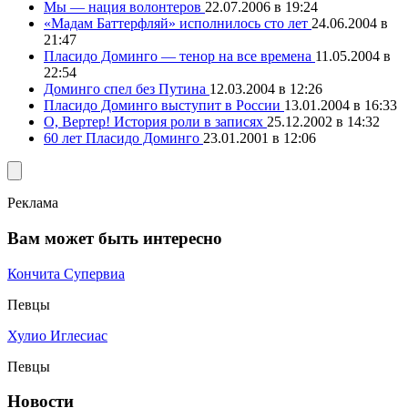
Мы — нация волонтеров
22.07.2006 в 19:24
«Мадам Баттерфляй» исполнилось сто лет
24.06.2004 в
21:47
Пласидо Доминго — тенор на все времена
11.05.2004 в
22:54
Доминго спел без Путина
12.03.2004 в 12:26
Пласидо Доминго выступит в России
13.01.2004 в 16:33
О, Вертер! История роли в записях
25.12.2002 в 14:32
60 лет Пласидо Доминго
23.01.2001 в 12:06
Реклама
Вам может быть интересно
Кончита Супервиа
Певцы
Хулио Иглесиас
Певцы
Новости