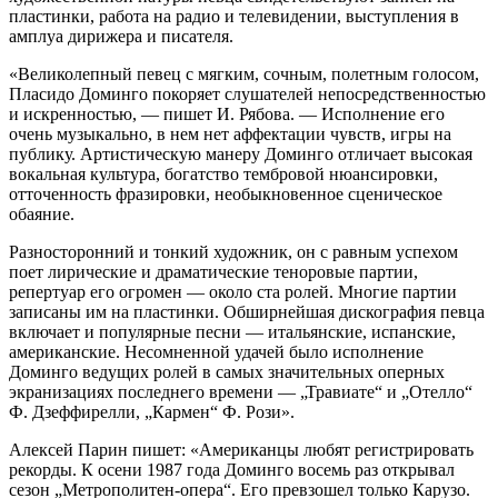
пластинки, работа на радио и телевидении, выступления в
амплуа дирижера и писателя.
«Великолепный певец с мягким, сочным, полетным голосом,
Пласидо Доминго покоряет слушателей непосредственностью
и искренностью, — пишет И. Рябова. — Исполнение его
очень музыкально, в нем нет аффектации чувств, игры на
публику. Артистическую манеру Доминго отличает высокая
вокальная культура, богатство тембровой нюансировки,
отточенность фразировки, необыкновенное сценическое
обаяние.
Разносторонний и тонкий художник, он с равным успехом
поет лирические и драматические теноровые партии,
репертуар его огромен — около ста ролей. Многие партии
записаны им на пластинки. Обширнейшая дискография певца
включает и популярные песни — итальянские, испанские,
американские. Несомненной удачей было исполнение
Доминго ведущих ролей в самых значительных оперных
экранизациях последнего времени — „Травиате“ и „Отелло“
Ф. Дзеффирелли, „Кармен“ Ф. Рози».
Алексей Парин пишет: «Американцы любят регистрировать
рекорды. К осени 1987 года Доминго восемь раз открывал
сезон „Метрополитен-опера“. Его превзошел только Карузо.