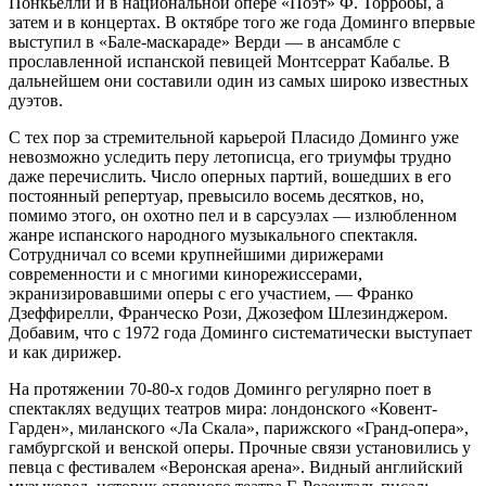
Понкьелли и в национальной опере «Поэт» Ф. Торробы, а
затем и в концертах. В октябре того же года Доминго впервые
выступил в «Бале-маскараде» Верди — в ансамбле с
прославленной испанской певицей Монтсеррат Кабалье. В
дальнейшем они составили один из самых широко известных
дуэтов.
С тех пор за стремительной карьерой Пласидо Доминго уже
невозможно уследить перу летописца, его триумфы трудно
даже перечислить. Число оперных партий, вошедших в его
постоянный репертуар, превысило восемь десятков, но,
помимо этого, он охотно пел и в сарсуэлах — излюбленном
жанре испанского народного музыкального спектакля.
Сотрудничал со всеми крупнейшими дирижерами
современности и с многими кинорежиссерами,
экранизировавшими оперы с его участием, — Франко
Дзеффирелли, Франческо Рози, Джозефом Шлезинджером.
Добавим, что с 1972 года Доминго систематически выступает
и как дирижер.
На протяжении 70-80-х годов Доминго регулярно поет в
спектаклях ведущих театров мира: лондонского «Ковент-
Гарден», миланского «Ла Скала», парижского «Гранд-опера»,
гамбургской и венской оперы. Прочные связи установились у
певца с фестивалем «Веронская арена». Видный английский