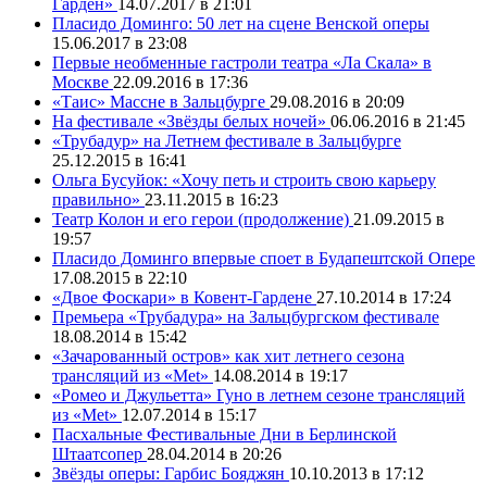
Гарден»
14.07.2017 в 21:01
Пласидо Доминго: 50 лет на сцене Венской оперы
15.06.2017 в 23:08
Первые необменные гастроли театра «Ла Скала» в
Москве
22.09.2016 в 17:36
«Таис» Массне в Зальцбурге
29.08.2016 в 20:09
На фестивале «Звёзды белых ночей»
06.06.2016 в 21:45
«Трубадур» на Летнем фестивале в Зальцбурге
25.12.2015 в 16:41
Ольга Бусуйок: «Хочу петь и строить свою карьеру
правильно»
23.11.2015 в 16:23
Театр Колон и его герои (продолжение)
21.09.2015 в
19:57
Пласидо Доминго впервые споет в Будапештской Опере
17.08.2015 в 22:10
«Двое Фоскари» в Ковент-Гардене
27.10.2014 в 17:24
Премьера «Трубадура» на Зальцбургском фестивале
18.08.2014 в 15:42
«Зачарованный остров» как хит летнего сезона
трансляций из «Met»
14.08.2014 в 19:17
«Ромео и Джульетта» Гуно в летнем сезоне трансляций
из «Met»
12.07.2014 в 15:17
Пасхальные Фестивальные Дни в Берлинской
Штаатсопер
28.04.2014 в 20:26
Звёзды оперы: Гарбис Бояджян
10.10.2013 в 17:12