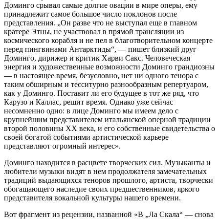
Доминго срывал самые долгие овации в мире оперы, ему
принадлежит самое большое число поклонов после
представления. „Он разве что не выступал еще в главном
кратере Этны, не участвовал в прямой трансляции из
космического корабля и не пел в благотворительном концерте
перед пингвинами Антарктиды“, — пишет близкий друг
Доминго, дирижер и критик Харви Сакс. Человеческая
энергия и художественные возможности Доминго грандиозны
— в настоящее время, безусловно, нет ни одного тенора с
таким обширным и тесситурно разнообразным репертуаром,
как у Доминго. Поставит ли его будущее в тот же ряд, что
Карузо и Каллас, решит время. Однако уже сейчас
несомненно одно: в лице Доминго мы имеем дело с
крупнейшим представителем итальянской оперной традиции
второй половины XX века, и его собственные свидетельства о
своей богатой событиями артистической карьере
представляют огромный интерес».
Доминго находится в расцвете творческих сил. Музыканты и
любители музыки видят в нем продолжателя замечательных
традиций выдающихся теноров прошлого, артиста, творчески
обогащающего наследие своих предшественников, яркого
представителя вокальной культуры нашего времени.
Вот фрагмент из рецензии, названной «В „Ла Скала“ — снова