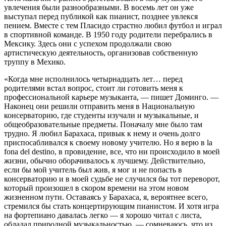
увлечения были разнообразными. В восемь лет он уже
выступал перед публикой как пианист, позднее увлекся
пением. Вместе с тем Пласидо страстно любил футбол и играл
в спортивной команде. В 1950 году родители перебрались в
Мексику. Здесь они с успехом продолжали свою
артистическую деятельность, организовав собственную
труппу в Мехико.
«Когда мне исполнилось четырнадцать лет… перед
родителями встал вопрос, стоит ли готовить меня к
профессиональной карьере музыканта, — пишет Доминго. —
Наконец они решили отправить меня в Национальную
консерваторию, где студенты изучали и музыкальные, и
общеобразовательные предметы. Поначалу мне было там
трудно. Я любил Барахаса, привык к нему и очень долго
приспосабливался к своему новому учителю. Но я верю в la
fona del destino, в провидение, все, что ни происходило в моей
жизни, обычно оборачивалось к лучшему. Действительно,
если бы мой учитель был жив, я мог и не попасть в
консерваторию и в моей судьбе не случился бы тот переворот,
который произошел в скором времени на этом новом
жизненном пути. Оставаясь у Барахаса, я, вероятнее всего,
стремился бы стать концертирующим пианистом. И хотя игра
на фортепиано давалась легко — я хорошо читал с листа,
обладал природной музыкальностью, — сомневаюсь, что из