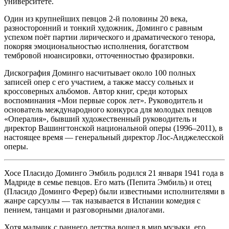
университете.
Один из крупнейших певцов 2-й половины 20 века,
разносторонний и тонкий художник, Доминго с равным
успехом поёт партии лирического и драматического тенора,
покоряя эмоциональностью исполнения, богатством
тембровой нюансировки, отточенностью фразировки.
Дискография Доминго насчитывает около 100 полных
записей опер с его участием, а также массу сольных и
кроссоверных альбомов. Автор книг, среди которых
воспоминания «Мои первые сорок лет». Руководитель и
основатель международного конкурса для молодых певцов
«Опералия», бывший художественный руководитель и
директор Вашингтонской национальной оперы (1996–2011), в
настоящее время — генеральный директор Лос-Анджелесской
оперы.
Хосе Пласидо Доминго Эмбиль родился 21 января 1941 года в
Мадриде в семье певцов. Его мать (Пепита Эмбиль) и отец
(Пласидо Доминго Ферер) были известными исполнителями в
жанре сарсуэлы — так называется в Испании комедия с
пением, танцами и разговорными диалогами.
Хотя мальчик с раннего детства вошел в мир музыки, его