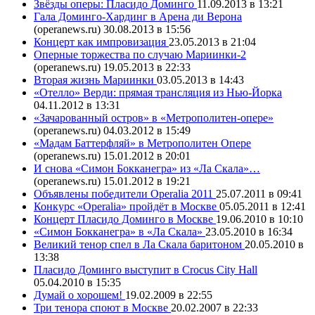
Звёзды оперы: Пласидо Доминго
11.09.2013 в 13:21
Гала Доминго-Хардинг в Арена ди Верона
(operanews.ru)
30.08.2013 в 15:56
Концерт как импровизация
23.05.2013 в 21:04
Оперные торжества по случаю Мариинки-2
(operanews.ru)
19.05.2013 в 22:33
Вторая жизнь Мариинки
03.05.2013 в 14:43
«Отелло» Верди: прямая трансляция из Нью-Йорка
04.11.2012 в 13:31
«Зачарованный остров» в «Метрополитен-опере»
(operanews.ru)
04.03.2012 в 15:49
«Мадам Баттерфляй» в Метрополитен Опере
(operanews.ru)
15.01.2012 в 20:01
И снова «Симон Бокканегра» из «Ла Скала»…
(operanews.ru)
15.01.2012 в 19:21
Объявлены победители Operalia 2011
25.07.2011 в 09:41
Конкурс «Operalia» пройдёт в Москве
05.05.2011 в 12:41
Концерт Пласидо Доминго в Москве
19.06.2010 в 10:10
«Симон Бокканегра» в «Ла Скала»
23.05.2010 в 16:34
Великий тенор спел в Ла Скала баритоном
20.05.2010 в
13:38
Пласидо Доминго выступит в Crocus City Hall
05.04.2010 в 15:35
Думай о хорошем!
19.02.2009 в 22:55
Три тенора споют в Москве
20.02.2007 в 22:33