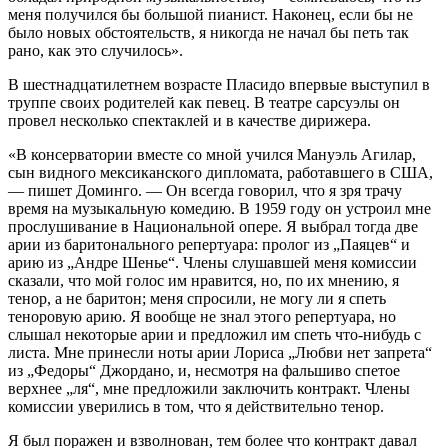
меня получился бы большой пианист. Наконец, если бы не
было новых обстоятельств, я никогда не начал бы петь так
рано, как это случилось».
В шестнадцатилетнем возрасте Пласидо впервые выступил в
труппе своих родителей как певец. В театре сарсуэлы он
провел несколько спектаклей и в качестве дирижера.
«В консерватории вместе со мной учился Мануэль Агилар,
сын видного мексиканского дипломата, работавшего в США,
— пишет Доминго. — Он всегда говорил, что я зря трачу
время на музыкальную комедию. В 1959 году он устроил мне
прослушивание в Национальной опере. Я выбрал тогда две
арии из баритонального репертуара: пролог из „Паяцев“ и
арию из „Андре Шенье“. Члены слушавшей меня комиссии
сказали, что мой голос им нравится, но, по их мнению, я
тенор, а не баритон; меня спросили, не могу ли я спеть
теноровую арию. Я вообще не знал этого репертуара, но
слышал некоторые арии и предложил им спеть что-нибудь с
листа. Мне принесли ноты арии Лориса „Любви нет запрета“
из „Федоры“ Джордано, и, несмотря на фальшиво спетое
верхнее „ля“, мне предложили заключить контракт. Члены
комиссии уверились в том, что я действительно тенор.
Я был поражен и взволнован, тем более что контракт давал