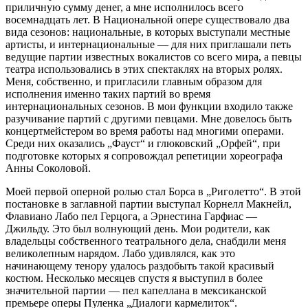
приличную сумму денег, а мне исполнилось всего
восемнадцать лет. В Национальной опере существовало два
вида сезонов: национальные, в которых выступали местные
артисты, и интернациональные — для них приглашали петь
ведущие партии известных вокалистов со всего мира, а певцы
театра использовались в этих спектаклях на вторых ролях.
Меня, собственно, и пригласили главным образом для
исполнения именно таких партий во время
интернациональных сезонов. В мои функции входило также
разучивание партий с другими певцами. Мне довелось быть
концертмейстером во время работы над многими операми.
Среди них оказались „Фауст“ и глюковский „Орфей“, при
подготовке которых я сопровождал репетиции хореографа
Анны Соколовой.
Моей первой оперной ролью стал Борса в „Риголетто“. В этой
постановке в заглавной партии выступал Корнелл Макнейл,
Флавиано Лабо пел Герцога, а Эрнестина Гарфиас —
Джильду. Это был волнующий день. Мои родители, как
владельцы собственного театрального дела, снабдили меня
великолепным нарядом. Лабо удивлялся, как это
начинающему тенору удалось раздобыть такой красивый
костюм. Несколько месяцев спустя я выступил в более
значительной партии — пел капеллана в мексиканской
премьере оперы Пуленка „Диалоги кармелиток“.