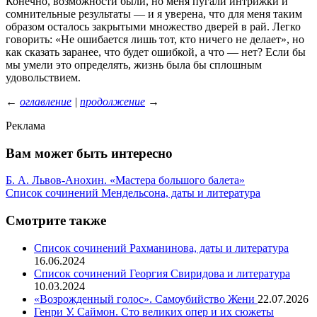
Конечно, возможности были, но меня пугали интрижки и
сомнительные результаты — и я уверена, что для меня таким
образом осталось закрытыми множество дверей в рай. Легко
говорить: «Не ошибается лишь тот, кто ничего не делает», но
как сказать заранее, что будет ошибкой, а что — нет? Если бы
мы умели это определять, жизнь была бы сплошным
удовольствием.
←
оглавление
|
продолжение
→
Реклама
Вам может быть интересно
Б. А. Львов-Анохин. «Мастера большого балета»
Список сочинений Мендельсона, даты и литература
Смотрите также
Список сочинений Рахманинова, даты и литература
16.06.2024
Список сочинений Георгия Свиридова и литература
10.03.2024
«Возрожденный голос». Самоубийство Жени
22.07.2026
Генри У. Саймон. Сто великих опер и их сюжеты