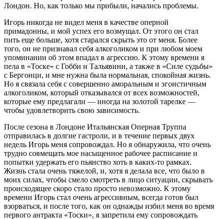
Лондон. Но, как только мы прибыли, начались проблемы.
Игорь никогда не видел меня в качестве оперной
примадонны, и мой успех его возмущал. От этого он стал
пить еще больше, хотя старался скрыть это от меня. Более
того, он не признавал себя алкоголиком и при любом моем
упоминании об этом впадал в агрессию. К этому времени я
пела в «Тоске» с Гобби и Тальявини, а также в «Силе судьбы»
с Бергонци, и мне нужна была нормальная, спокойная жизнь.
Но я связала себя с совершенно аморальным и эгоистичным
алкоголиком, который отказывался от всех возможностей,
которые ему предлагали — иногда на золотой тарелке —
чтобы удовлетворить свою зависимость.
После сезона в Лондоне Итальянская Оперная Труппа
отправилась в долгие гастроли, и в течение первых двух
недель Игорь меня сопровождал. Но я обнаружила, что очень
трудно совмещать мое насыщенное рабочее расписание и
попытки удержать его пьянство хоть в каких-то рамках.
Жизнь стала очень тяжелой, и, хотя я делала все, что было в
моих силах, чтобы смело смотреть в лицо ситуации, скрывать
происходящее скоро стало просто невозможно. К этому
времени Игорь стал очень агрессивным, всегда готов был
взорваться, и после того, как он однажды избил меня во время
первого антракта «Тоски», я запретила ему сопровождать