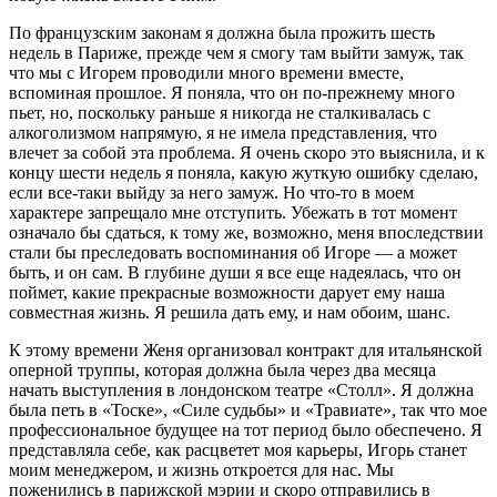
По французским законам я должна была прожить шесть
недель в Париже, прежде чем я смогу там выйти замуж, так
что мы с Игорем проводили много времени вместе,
вспоминая прошлое. Я поняла, что он по-прежнему много
пьет, но, поскольку раньше я никогда не сталкивалась с
алкоголизмом напрямую, я не имела представления, что
влечет за собой эта проблема. Я очень скоро это выяснила, и к
концу шести недель я поняла, какую жуткую ошибку сделаю,
если все-таки выйду за него замуж. Но что-то в моем
характере запрещало мне отступить. Убежать в тот момент
означало бы сдаться, к тому же, возможно, меня впоследствии
стали бы преследовать воспоминания об Игоре — а может
быть, и он сам. В глубине души я все еще надеялась, что он
поймет, какие прекрасные возможности дарует ему наша
совместная жизнь. Я решила дать ему, и нам обоим, шанс.
К этому времени Женя организовал контракт для итальянской
оперной труппы, которая должна была через два месяца
начать выступления в лондонском театре «Столл». Я должна
была петь в «Тоске», «Силе судьбы» и «Травиате», так что мое
профессиональное будущее на тот период было обеспечено. Я
представляла себе, как расцветет моя карьеры, Игорь станет
моим менеджером, и жизнь откроется для нас. Мы
поженились в парижской мэрии и скоро отправились в