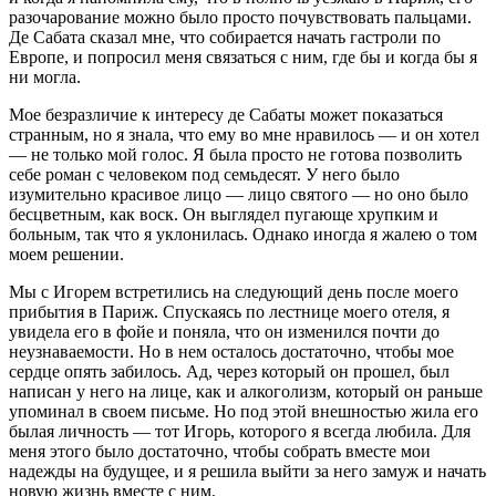
разочарование можно было просто почувствовать пальцами.
Де Сабата сказал мне, что собирается начать гастроли по
Европе, и попросил меня связаться с ним, где бы и когда бы я
ни могла.
Мое безразличие к интересу де Сабаты может показаться
странным, но я знала, что ему во мне нравилось — и он хотел
— не только мой голос. Я была просто не готова позволить
себе роман с человеком под семьдесят. У него было
изумительно красивое лицо — лицо святого — но оно было
бесцветным, как воск. Он выглядел пугающе хрупким и
больным, так что я уклонилась. Однако иногда я жалею о том
моем решении.
Мы с Игорем встретились на следующий день после моего
прибытия в Париж. Спускаясь по лестнице моего отеля, я
увидела его в фойе и поняла, что он изменился почти до
неузнаваемости. Но в нем осталось достаточно, чтобы мое
сердце опять забилось. Ад, через который он прошел, был
написан у него на лице, как и алкоголизм, который он раньше
упоминал в своем письме. Но под этой внешностью жила его
былая личность — тот Игорь, которого я всегда любила. Для
меня этого было достаточно, чтобы собрать вместе мои
надежды на будущее, и я решила выйти за него замуж и начать
новую жизнь вместе с ним.