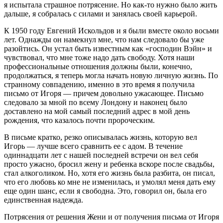
я испытала страшное потрясение. Но как-то нужно было жить
дальше, я собралась с силами и занялась своей карьерой.
К 1950 году Евгений Искольдов и я были вместе около восьми
лет. Однажды он намекнул мне, что нам следовало бы уже
разойтись. Он устал быть известным как «господин Вэйн» и
чувствовал, что мне тоже надо дать свободу. Хотя наши
профессиональные отношения должны были, конечно,
продолжаться, я теперь могла начать новую личную жизнь. По
странному совпадению, именно в это время я получила
письмо от Игоря — причем довольно ужасающее. Письмо
следовало за мной по всему Лондону и наконец было
доставлено на мой самый последний адрес в мой день
рождения, что казалось почти пророческим.
В письме кратко, резко описывалась жизнь, которую вел
Игорь — лучше всего сравнить ее с адом. В течение
одиннадцати лет с нашей последней встречи он вел себя
просто ужасно, бросил жену и ребенка вскоре после свадьбы,
стал алкоголиком. Но, хотя его жизнь была разбита, он писал,
что его любовь ко мне не изменилась, и умолял меня дать ему
еще один шанс, если я свободна. Это, говорил он, была его
единственная надежда.
Потрясения от решения Жени и от получения письма от Игоря