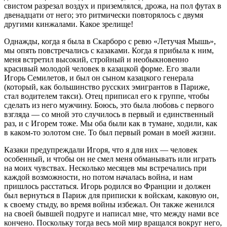
свистом разрезал воздух и приземлялся, дрожа, на пол футах в
двенадцати от него; это ритмически повторялось с двумя
другими кинжалами. Какое зрелище!
Однажды, когда я была в Скарборо с ревю «Летучая Мышь»,
мы опять повстречались с казаками. Когда я прибыла к ним,
меня встретил высокий, стройный и необыкновенно
красивый молодой человек в казацкой форме. Его звали
Игорь Семилетов, и был он сыном казацкого генерала
(который, как большинство русских эмигрантов в Париже,
стал водителем такси). Отец приписал его к группе, чтобы
сделать из него мужчину. Боюсь, это была любовь с первого
взгляда — со мной это случилось в первый и единственный
раз, и с Игорем тоже. Мы оба были как в тумане, ходили, как
в каком-то золотом сне. То был первый роман в моей жизни.
Казаки предупреждали Игоря, что я для них — человек
особенный, и чтобы он не смел меня обманывать или играть
на моих чувствах. Несколько месяцев мы встречались при
каждой возможности, но потом началась война, и нам
пришлось расстаться. Игорь родился во Франции и должен
был вернуться в Париж для приписки к войскам, каковую он,
к своему стыду, во время войны избежал. Он также женился
на своей бывшей подруге и написал мне, что между нами все
кончено. Поскольку тогда весь мой мир вращался вокруг него,