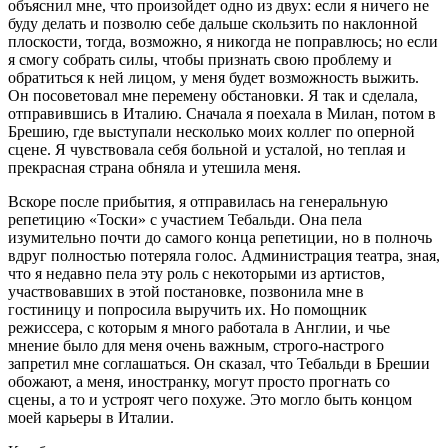
объяснил мне, что произойдет одно из двух: если я ничего не
буду делать и позволю себе дальше скользить по наклонной
плоскости, тогда, возможно, я никогда не поправлюсь; но если
я смогу собрать силы, чтобы признать свою проблему и
обратиться к ней лицом, у меня будет возможность выжить.
Он посоветовал мне перемену обстановки. Я так и сделала,
отправившись в Италию. Сначала я поехала в Милан, потом в
Брешию, где выступали несколько моих коллег по оперной
сцене. Я чувствовала себя больной и усталой, но теплая и
прекрасная страна обняла и утешила меня.
Вскоре после прибытия, я отправилась на генеральную
репетицию «Тоски» с участием Тебальди. Она пела
изумительно почти до самого конца репетиции, но в полночь
вдруг полностью потеряла голос. Администрация театра, зная,
что я недавно пела эту роль с некоторыми из артистов,
участвовавших в этой постановке, позвонила мне в
гостиницу и попросила выручить их. Но помощник
режиссера, с которым я много работала в Англии, и чье
мнение было для меня очень важным, строго-настрого
запретил мне соглашаться. Он сказал, что Тебальди в Брешии
обожают, а меня, иностранку, могут просто прогнать со
сцены, а то и устроят чего похуже. Это могло быть концом
моей карьеры в Италии.