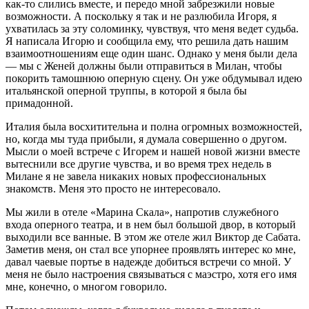
как-то слились вместе, и передо мной забрезжили новые
возможности. А поскольку я так и не разлюбила Игоря, я
ухватилась за эту соломинку, чувствуя, что меня ведет судьба.
Я написала Игорю и сообщила ему, что решила дать нашим
взаимоотношениям еще один шанс. Однако у меня были дела
— мы с Женей должны были отправиться в Милан, чтобы
покорить тамошнюю оперную сцену. Он уже обдумывал идею
итальянской оперной труппы, в которой я была бы
примадонной.
Италия была восхитительна и полна огромных возможностей,
но, когда мы туда прибыли, я думала совершенно о другом.
Мысли о моей встрече с Игорем и нашей новой жизни вместе
вытеснили все другие чувства, и во время трех недель в
Милане я не завела никаких новых профессиональных
знакомств. Меня это просто не интересовало.
Мы жили в отеле «Марина Скала», напротив служебного
входа оперного театра, и в нем был большой двор, в который
выходили все ванные. В этом же отеле жил Виктор де Сабата.
Заметив меня, он стал все упорнее проявлять интерес ко мне,
давал чаевые портье в надежде добиться встречи со мной. У
меня не было настроения связываться с маэстро, хотя его имя
мне, конечно, о многом говорило.