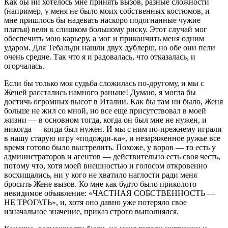
Как бы ни хотелось мне принять вызов, разные сложности
(например, у меня не было моих собственных костюмов, и
мне пришлось бы надевать наскоро подогнанные чужие
платья) вели к слишком большому риску. Этот случай мог
обеспечить мою карьеру, а мог и прикончить меня одним
ударом. Для Тебальди нашли двух дублерш, но обе они пели
очень средне. Так что я и радовалась, что отказалась, и
огорчалась.
Если бы только моя судьба сложилась по-другому, и мы с
Женей расстались намного раньше! Думаю, я могла бы
достичь огромных высот в Италии. Как бы там ни было, Женя
больше не жил со мной, но все еще присутствовал в моей
жизни — в основном тогда, когда он был мне не нужен, и
никогда — когда был нужен. И мы с ним по-прежнему играли
в нашу старую игру «подожди-ка», и незаряженное ружье все
время готово было выстрелить. Похоже, у воров — то есть у
администраторов и агентов — действительно есть своя честь,
потому что, хотя моей внешностью и голосом откровенно
восхищались, ни у кого не хватило наглости ради меня
бросить Жене вызов. Ко мне как будто было приколото
невидимое объявление: «ЧАСТНАЯ СОБСТВЕННОСТЬ —
НЕ ТРОГАТЬ», и, хотя оно давно уже потеряло свое
изначальное значение, приказ строго выполнялся.