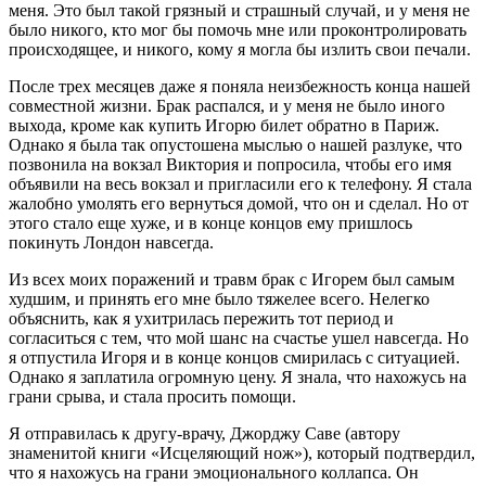
меня. Это был такой грязный и страшный случай, и у меня не
было никого, кто мог бы помочь мне или проконтролировать
происходящее, и никого, кому я могла бы излить свои печали.
После трех месяцев даже я поняла неизбежность конца нашей
совместной жизни. Брак распался, и у меня не было иного
выхода, кроме как купить Игорю билет обратно в Париж.
Однако я была так опустошена мыслью о нашей разлуке, что
позвонила на вокзал Виктория и попросила, чтобы его имя
объявили на весь вокзал и пригласили его к телефону. Я стала
жалобно умолять его вернуться домой, что он и сделал. Но от
этого стало еще хуже, и в конце концов ему пришлось
покинуть Лондон навсегда.
Из всех моих поражений и травм брак с Игорем был самым
худшим, и принять его мне было тяжелее всего. Нелегко
объяснить, как я ухитрилась пережить тот период и
согласиться с тем, что мой шанс на счастье ушел навсегда. Но
я отпустила Игоря и в конце концов смирилась с ситуацией.
Однако я заплатила огромную цену. Я знала, что нахожусь на
грани срыва, и стала просить помощи.
Я отправилась к другу-врачу, Джорджу Саве (автору
знаменитой книги «Исцеляющий нож»), который подтвердил,
что я нахожусь на грани эмоционального коллапса. Он