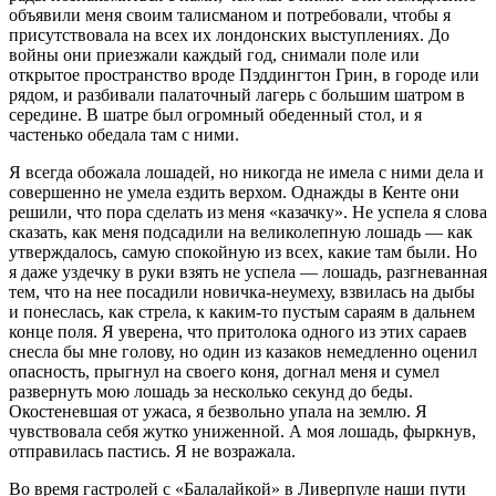
объявили меня своим талисманом и потребовали, чтобы я
присутствовала на всех их лондонских выступлениях. До
войны они приезжали каждый год, снимали поле или
открытое пространство вроде Пэддингтон Грин, в городе или
рядом, и разбивали палаточный лагерь с большим шатром в
середине. В шатре был огромный обеденный стол, и я
частенько обедала там с ними.
Я всегда обожала лошадей, но никогда не имела с ними дела и
совершенно не умела ездить верхом. Однажды в Кенте они
решили, что пора сделать из меня «казачку». Не успела я слова
сказать, как меня подсадили на великолепную лошадь — как
утверждалось, самую спокойную из всех, какие там были. Но
я даже уздечку в руки взять не успела — лошадь, разгневанная
тем, что на нее посадили новичка-неумеху, взвилась на дыбы
и понеслась, как стрела, к каким-то пустым сараям в дальнем
конце поля. Я уверена, что притолока одного из этих сараев
снесла бы мне голову, но один из казаков немедленно оценил
опасность, прыгнул на своего коня, догнал меня и сумел
развернуть мою лошадь за несколько секунд до беды.
Окостеневшая от ужаса, я безвольно упала на землю. Я
чувствовала себя жутко униженной. А моя лошадь, фыркнув,
отправилась пастись. Я не возражала.
Во время гастролей с «Балалайкой» в Ливерпуле наши пути