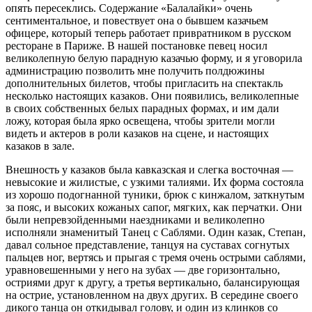
опять пересеклись. Содержание «Балалайки» очень
сентиментальное, и повествует она о бывшем казачьем
офицере, который теперь работает привратником в русском
ресторане в Париже. В нашей постановке певец носил
великолепную белую парадную казачью форму, и я уговорила
администрацию позволить мне получить полдюжины
дополнительных билетов, чтобы пригласить на спектакль
несколько настоящих казаков. Они появились, великолепные
в своих собственных белых парадных формах, и им дали
ложу, которая была ярко освещена, чтобы зрители могли
видеть и актеров в роли казаков на сцене, и настоящих
казаков в зале.
Внешность у казаков была кавказская и слегка восточная —
невысокие и жилистые, с узкими талиями. Их форма состояла
из хорошо подогнанной туники, брюк с кинжалом, заткнутым
за пояс, и высоких кожаных сапог, мягких, как перчатки. Они
были непревзойденными наездниками и великолепно
исполняли знаменитый Танец с Саблями. Один казак, Степан,
давал сольное представление, танцуя на суставах согнутых
пальцев ног, вертясь и прыгая с тремя очень острыми саблями,
уравновешенными у него на зубах — две горизонтально,
остриями друг к другу, а третья вертикально, балансирующая
на острие, установленном на двух других. В середине своего
дикого танца он откидывал голову, и один из клинков со