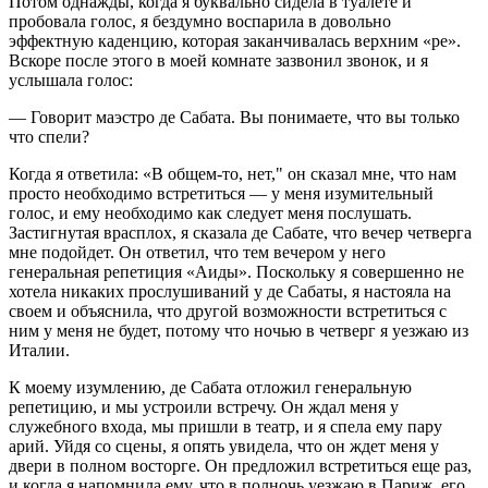
Потом однажды, когда я буквально сидела в туалете и
пробовала голос, я бездумно воспарила в довольно
эффектную каденцию, которая заканчивалась верхним «ре».
Вскоре после этого в моей комнате зазвонил звонок, и я
услышала голос:
— Говорит маэстро де Сабата. Вы понимаете, что вы только
что спели?
Когда я ответила: «В общем-то, нет," он сказал мне, что нам
просто необходимо встретиться — у меня изумительный
голос, и ему необходимо как следует меня послушать.
Застигнутая врасплох, я сказала де Сабате, что вечер четверга
мне подойдет. Он ответил, что тем вечером у него
генеральная репетиция «Аиды». Поскольку я совершенно не
хотела никаких прослушиваний у де Сабаты, я настояла на
своем и объяснила, что другой возможности встретиться с
ним у меня не будет, потому что ночью в четверг я уезжаю из
Италии.
К моему изумлению, де Сабата отложил генеральную
репетицию, и мы устроили встречу. Он ждал меня у
служебного входа, мы пришли в театр, и я спела ему пару
арий. Уйдя со сцены, я опять увидела, что он ждет меня у
двери в полном восторге. Он предложил встретиться еще раз,
и когда я напомнила ему, что в полночь уезжаю в Париж, его