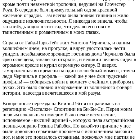
кроме почти незаметной тропочки, ведущей на Глочестер-
Роуд. В середине был прямоугольный сад за красивой
железной оградой. Там всегда была полная тишина и жило
ощущение исключительности. Я никогда не видела, чтобы
кто-нибудь ходил в этот сад, что делало его совсем
таинственным и романтичным в моих глазах.
Справа от Гайд-Парк-Гейт жил Уинстон Черчилль, и одним
волшебным днем, на прогулке, я вдруг удостоилась чести
увидеть незабываемое зрелище: гостиная дома Черчилля была
ярко освещена, занавески открыты, и великий человек сидел в
огромном кресле и курил огромную сигару. В дверях,
замороженная во времени на один волшебный момент, стояла
леди Черчилль в профиль — какой же у нее был чудесный
профиль! — собираясь войти в комнату с чайным прибором в
руках. Это было словно изображение из волшебного фонаря
истории, навсегда впечатавшееся в мой разум.
Вскоре после переезда на Квинс-Гейт я отправилась на
репетицию «Весталки» Спонтини на Би-Би-Си. Перед моим
первым вокальным номером было некое вступление,
исполняемое «высшей жрицей», которую пела австралийская
певица-сопрано Розина Райзбек. По какой-то причине у нее
были довольно серьезные проблемы с исполнением высоких
нот, и мне это показалось странным, поскольку мне партия не