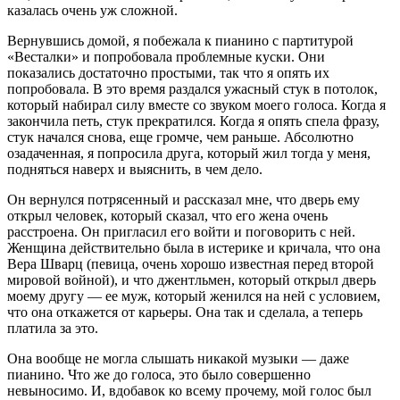
казалась очень уж сложной.
Вернувшись домой, я побежала к пианино с партитурой
«Весталки» и попробовала проблемные куски. Они
показались достаточно простыми, так что я опять их
попробовала. В это время раздался ужасный стук в потолок,
который набирал силу вместе со звуком моего голоса. Когда я
закончила петь, стук прекратился. Когда я опять спела фразу,
стук начался снова, еще громче, чем раньше. Абсолютно
озадаченная, я попросила друга, который жил тогда у меня,
подняться наверх и выяснить, в чем дело.
Он вернулся потрясенный и рассказал мне, что дверь ему
открыл человек, который сказал, что его жена очень
расстроена. Он пригласил его войти и поговорить с ней.
Женщина действительно была в истерике и кричала, что она
Вера Шварц (певица, очень хорошо известная перед второй
мировой войной), и что джентльмен, который открыл дверь
моему другу — ее муж, который женился на ней с условием,
что она откажется от карьеры. Она так и сделала, а теперь
платила за это.
Она вообще не могла слышать никакой музыки — даже
пианино. Что же до голоса, это было совершенно
невыносимо. И, вдобавок ко всему прочему, мой голос был