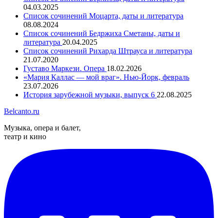
04.03.2025
Список сочинений Моцарта, даты и литература
08.08.2024
Список сочинений Бедржиха Сметаны, даты и
литература
20.04.2025
Список сочинений Рихарда Штрауса и литература
21.07.2020
Густаво Маркези. Опера
18.02.2026
«Мария Каллас — мой враг». Нью-Йорк, февраль
23.07.2026
История зарубежной музыки, выпуск 6
22.08.2025
Belcanto.ru
Музыка, опера и балет,
театр и кино