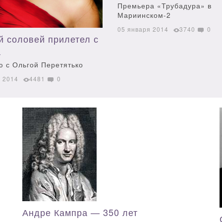
Премьера «Трубадура» в
Мариинском-2
05 января 2014
3740
0
й соловей прилетел с
а
ю с Ольгой Перетятько
я 2014
4481
0
Андре Кампра — 350 лет