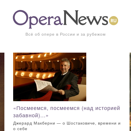
Всё об опере в России и за рубежом
«Посмеемся, посмеемся (над историей
забавной)...»
Джерард Макберни — о Шостаковиче, времени и
о себе