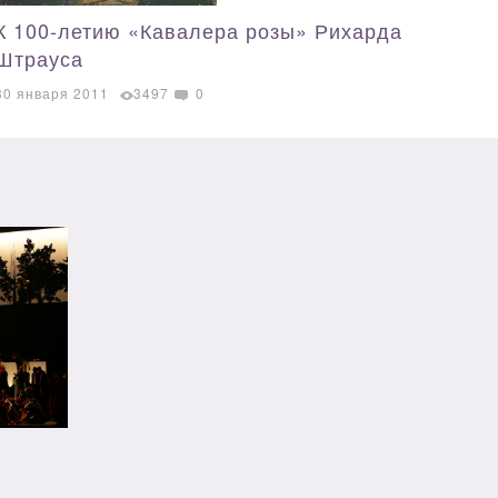
К 100-летию «Кавалера розы» Рихарда
Штрауса
30 января 2011
3497
0