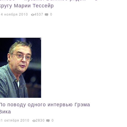
кругу Марии Тессейр
14 ноября 2010
4537
0
По поводу одного интервью Грэма
Вика
31 октября 2010
2830
0