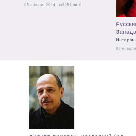
05 января 2014
3251
0
Русски
Запад
Интервь
05 январ
Филипп Фенелон. Последний бал