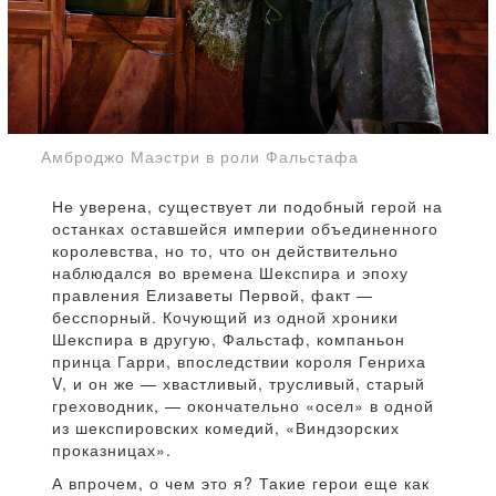
Амброджо Маэстри в роли Фальстафа
Не уверена, существует ли подобный герой на
останках оставшейся империи объединенного
королевства, но то, что он действительно
наблюдался во времена Шекспира и эпоху
правления Елизаветы Первой, факт —
бесспорный. Кочующий из одной хроники
Шекспира в другую, Фальстаф, компаньон
принца Гарри, впоследствии короля Генриха
V, и он же — хвастливый, трусливый, старый
греховодник, — окончательно «осел» в одной
из шекспировских комедий, «Виндзорских
проказницах».
А впрочем, о чем это я? Такие герои еще как