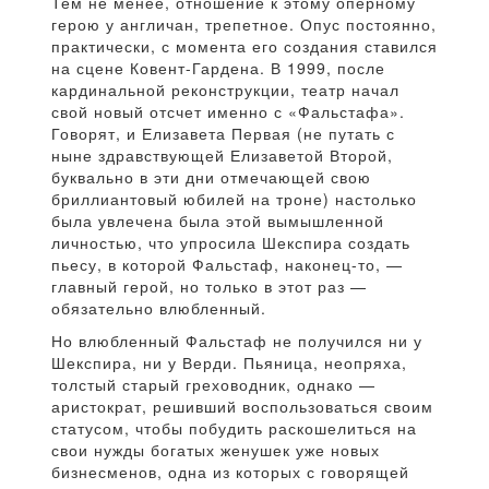
Тем не менее, отношение к этому оперному
герою у англичан, трепетное. Опус постоянно,
практически, с момента его создания ставился
на сцене Ковент-Гардена. В 1999, после
кардинальной реконструкции, театр начал
свой новый отсчет именно с «Фальстафа».
Говорят, и Елизавета Первая (не путать с
ныне здравствующей Елизаветой Второй,
буквально в эти дни отмечающей свою
бриллиантовый юбилей на троне) настолько
была увлечена была этой вымышленной
личностью, что упросила Шекспира создать
пьесу, в которой Фальстаф, наконец-то, —
главный герой, но только в этот раз —
обязательно влюбленный.
Но влюбленный Фальстаф не получился ни у
Шекспира, ни у Верди. Пьяница, неопряха,
толстый старый греховодник, однако —
аристократ, решивший воспользоваться своим
статусом, чтобы побудить раскошелиться на
свои нужды богатых женушек уже новых
бизнесменов, одна из которых с говорящей