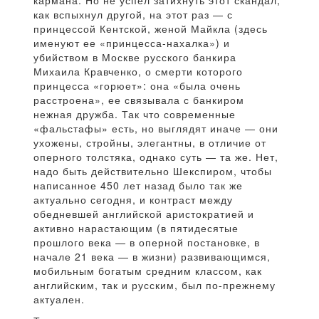
кармана. Но не успел затихнуть этот скандал,
как вспыхнул другой, на этот раз — с
принцессой Кентской, женой Майкла (здесь
именуют ее «принцесса-нахалка») и
убийством в Москве русского банкира
Михаила Кравченко, о смерти которого
принцесса «горюет»: она «была очень
расстроена», ее связывала с банкиром
нежная дружба. Так что современные
«фальстафы» есть, но выглядят иначе — они
ухожены, стройны, элегантны, в отличие от
оперного толстяка, однако суть — та же. Нет,
надо быть действительно Шекспиром, чтобы
написанное 450 лет назад было так же
актуально сегодня, и контраст между
обедневшей английской аристократией и
активно нарастающим (в пятидесятые
прошлого века — в оперной постановке, в
начале 21 века — в жизни) развивающимся,
мобильным богатым средним классом, как
английским, так и русским, был по-прежнему
актуален.