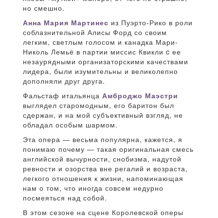
но смешно.
Анна Мария Мартинес
из Пуэрто-Рико в роли
соблазнительной Алисы Форд со своим
легким, светлым голосом и канадка Мари-
Николь Лемьё в партии миссис Квикли c ее
незаурядными организаторскими качествами
лидера, были изумительны и великолепно
дополняли друг друга.
Фальстаф итальянца
Амброджо Маэстри
выглядел старомодным, его баритон был
сдержан, и на мой субъективный взгляд, не
обладал особым шармом.
Эта опера — весьма популярна, кажется, я
понимаю почему — такая оригинальная смесь
английской вычурности, снобизма, надутой
ревности и озорства вне регалий и возраста,
легкого отношения к жизни, напоминающая
нам о том, что иногда совсем недурно
посмеяться над собой.
В этом сезоне на сцене Королевской оперы