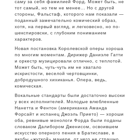
саму за себя фамилией Форд. Может быть, не
тот самый, но тем не менее... Но с другой
стороны, Фальстаф, которого нам показали —
поданный замечательно комический образ,
хотя, на первый взгляд, и легковесно, но по-
шекспировски, с глубоким пониманием
характеров.
Hовая постановка Королевской оперы хороша
по многим моментам. Дирижер Даниэле Гатти
и оркестр музицировали отлично, с теплотой.
Может быть, чуть-чуть им не хватало
искристости, веселой чертовщинки,
добродушного хихиканья. Опера, ведь,
комическая.
Вокальные стандарты были достаточно высоки
у всех исполнителей. Молодые влюбленные
Нанетта и Фентон (американка Аманда
Форсайт и испанец Джоэль Прието) — хороши
оба, ревнивые монологи Форда были поданы
словаком Далибором Дженисом, освоившем
искусство оперного пения в Братиславе, в
якобы «жуткой» манере, от чего не страшно,