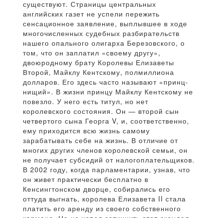
существуют. Страницы центральных
английских газет не успели пережить
сенсационное заявление, выплывшее в ходе
многочисленных судебных разбирательств
нашего опального олигарха Березовского, о
том, что он заплатил «своему другу»,
двоюродному брату Королевы Елизаветы
Второй, Майклу Кентскому, полмиллиона
долларов. Его здесь часто называют «принц-
нищий». В жизни принцу Майклу Кентскому не
повезло. У него есть титул, но нет
королевского состояния. Он — второй сын
четвертого сына Георга V, и, соответственно,
ему приходится всю жизнь самому
зарабатывать себе на жизнь. В отличие от
многих других членов королевской семьи, он
не получает субсидий от налогоплательщиков.
В 2002 году, когда парламентарии, узнав, что
он живет практически бесплатно в
Кенсингтонском дворце, собирались его
оттуда выгнать, королева Елизавета II стала
платить его аренду из своего собственного