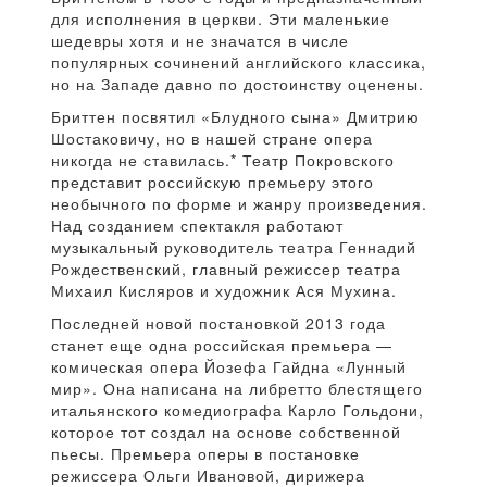
для исполнения в церкви. Эти маленькие
шедевры хотя и не значатся в числе
популярных сочинений английского классика,
но на Западе давно по достоинству оценены.
Бриттен посвятил «Блудного сына» Дмитрию
Шостаковичу, но в нашей стране опера
никогда не ставилась.* Театр Покровского
представит российскую премьеру этого
необычного по форме и жанру произведения.
Над созданием спектакля работают
музыкальный руководитель театра Геннадий
Рождественский, главный режиссер театра
Михаил Кисляров и художник Ася Мухина.
Последней новой постановкой 2013 года
станет еще одна российская премьера —
комическая опера Йозефа Гайдна «Лунный
мир». Она написана на либретто блестящего
итальянского комедиографа Карло Гольдони,
которое тот создал на основе собственной
пьесы. Премьера оперы в постановке
режиссера Ольги Ивановой, дирижера