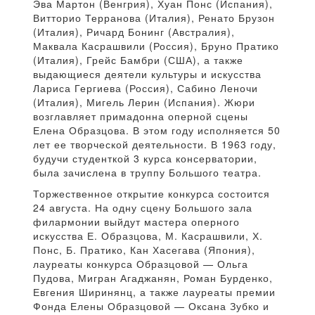
Эва Мартон (Венгрия), Хуан Понс (Испания),
Витторио Терранова (Италия), Ренато Брузон
(Италия), Ричард Бонинг (Австралия),
Маквала Касрашвили (Россия), Бруно Пратико
(Италия), Грейс Бамбри (США), а также
выдающиеся деятели культуры и искусства
Лариса Гергиева (Россия), Сабино Леночи
(Италия), Мигель Лерин (Испания). Жюри
возглавляет примадонна оперной сцены
Елена Образцова. В этом году исполняется 50
лет ее творческой деятельности. В 1963 году,
будучи студенткой 3 курса консерватории,
была зачислена в труппу Большого театра.
Торжественное открытие конкурса состоится
24 августа. На одну сцену Большого зала
филармонии выйдут мастера оперного
искусства Е. Образцова, М. Касрашвили, Х.
Понс, Б. Пратико, Кан Хасегава (Япония),
лауреаты конкурса Образцовой — Ольга
Пудова, Мигран Агаджанян, Роман Бурденко,
Евгения Ширинянц, а также лауреаты премии
Фонда Елены Образцовой — Оксана Зубко и