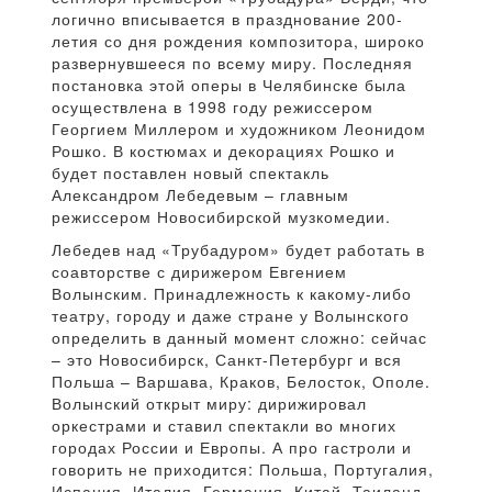
логично вписывается в празднование 200-
летия со дня рождения композитора, широко
развернувшееся по всему миру. Последняя
постановка этой оперы в Челябинске была
осуществлена в 1998 году режиссером
Георгием Миллером и художником Леонидом
Рошко. В костюмах и декорациях Рошко и
будет поставлен новый спектакль
Александром Лебедевым – главным
режиссером Новосибирской музкомедии.
Лебедев над «Трубадуром» будет работать в
соавторстве с дирижером Евгением
Волынским. Принадлежность к какому-либо
театру, городу и даже стране у Волынского
определить в данный момент сложно: сейчас
– это Новосибирск, Санкт-Петербург и вся
Польша – Варшава, Краков, Белосток, Ополе.
Волынский открыт миру: дирижировал
оркестрами и ставил спектакли во многих
городах России и Европы. А про гастроли и
говорить не приходится: Польша, Португалия,
Испания, Италия, Германия, Китай, Таиланд,