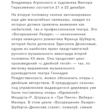
Владимира Агронского и художника Виктора
Герасименко состоится 21 и 22 декабря.
На вторую половину сезона запланировано
еще две масштабных премьеры, каждая из
которых должна привлечь внимание как
любителей, так и профессионалов театра. Это
«Воскрешение Лазаря» — неоконченная
опера немецкого романтика Франца Шуберта,
которая была дописана Эдисоном Денисовым,
одним из наиболее ярких представителей
русского музыкального авангарда второй
половины ХХ века. Она продолжит цикл
произведений «с двойной тягой» — так, по
меткому выражению музыкального
руководителя театра Геннадия
Рождественского, можно обозначить оперы с
двойным авторством. В предыдущих сезонах
под управлением выдающегося дирижера уже
были поставлены оперы «Идоменей»
Моцарта–Р. Штрауса и «Три Пинто» Вебера–
Малера. В этом цикле «Воскрешение Лазаря»
Шуберта–Денисова станет, пожалуй, самым