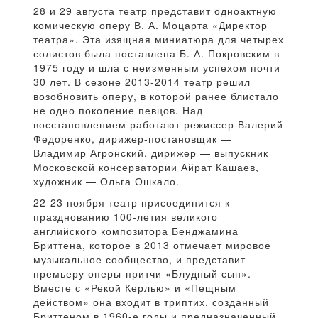
28 и 29 августа театр представит одноактную
комическую оперу В. А. Моцарта «Директор
театра». Эта изящная миниатюра для четырех
солистов была поставлена Б. А. Покровским в
1975 году и шла с неизменным успехом почти
30 лет. В сезоне 2013-2014 театр решил
возобновить оперу, в которой ранее блистало
не одно поколение певцов. Над
восстановлением работают режиссер Валерий
Федоренко, дирижер-постановщик —
Владимир Агронский, дирижер — выпускник
Московской консерватории Айрат Кашаев,
художник — Ольга Ошкало.
22-23 ноября театр присоединится к
празднованию 100-летия великого
английского композитора Бенджамина
Бриттена, которое в 2013 отмечает мировое
музыкальное сообщество, и представит
премьеру оперы-притчи «Блудный сын».
Вместе с «Рекой Керлью» и «Пещным
действом» она входит в триптих, созданный
Бриттеном в 1960-е годы и предназначенный