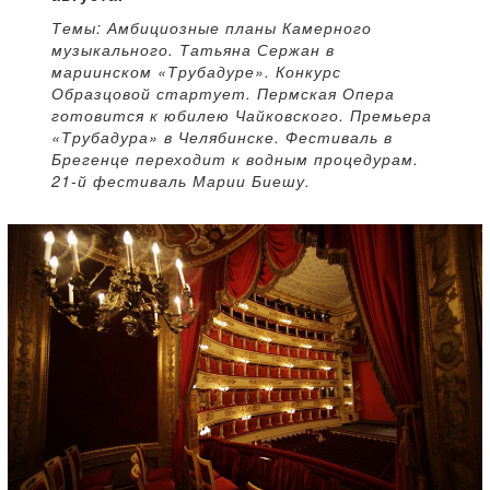
Темы: Амбициозные планы Камерного
музыкального. Татьяна Сержан в
мариинском «Трубадуре». Конкурс
Образцовой стартует. Пермская Опера
готовится к юбилею Чайковского. Премьера
«Трубадура» в Челябинске. Фестиваль в
Брегенце переходит к водным процедурам.
21-й фестиваль Марии Биешу.