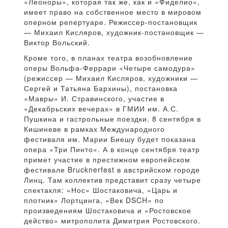
«Леоноры», которая так же, как и «Фиделио»,
имеет право на собственное место в мировом
оперном репертуаре. Режиссер-постановщик
— Михаил Кисляров, художник-постановщик —
Виктор Вольский.
Кроме того, в планах театра возобновление
оперы Вольфа-Феррари «Четыре самодура»
(режиссер — Михаил Кисляров, художники —
Сергей и Татьяна Бархины), постановка
«Мавры» И. Стравинского, участие в
«Декабрьских вечерах» в ГМИИ им. А.С.
Пушкина и гастрольные поездки. 8 сентября в
Кишиневе в рамках Международного
фестиваля им. Марии Биешу будет показана
опера «Три Пинто». А в конце сентября театр
примет участие в престижном европейском
фестивале Brucknerfest в австрийском городе
Линц. Там коллектив представит сразу четыре
спектакля: «Нос» Шостаковича, «Царь и
плотник» Лортцинга, «Век DSCH» по
произведениям Шостаковича и «Ростовское
действо» митрополита Димитрия Ростовского.