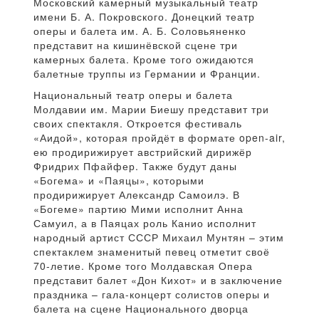
Московский камерный музыкальный театр
имени Б. А. Покровского. Донецкий театр
оперы и балета им. А. Б. Соловьяненко
представит на кишинёвской сцене три
камерных балета. Кроме того ожидаются
балетные труппы из Германии и Франции.
Национальный театр оперы и балета
Молдавии им. Марии Биешу представит три
своих спектакля. Откроется фестиваль
«Аидой», которая пройдёт в формате open-air,
ею продирижирует австрийский дирижёр
Фридрих Пфайфер. Также будут даны
«Богема» и «Паяцы», которыми
продирижирует Александр Самоилэ. В
«Богеме» партию Мими исполнит Анна
Самуил, а в Паяцах роль Канио исполнит
народный артист СССР Михаил Мунтян – этим
спектаклем знаменитый певец отметит своё
70-летие. Кроме того Молдавская Опера
представит балет «Дон Кихот» и в заключение
праздника – гала-концерт солистов оперы и
балета на сцене Национального дворца