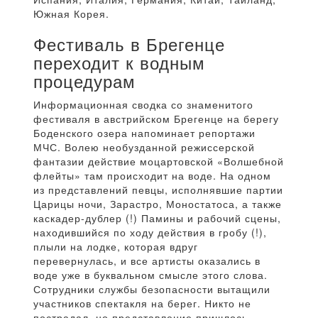
Южная Корея.
Фестиваль в Брегенце
переходит к водным
процедурам
Информационная сводка со знаменитого
фестиваля в австрийском Брегенце на берегу
Боденского озера напоминает репортажи
МЧС. Волею необузданной режиссерской
фантазии действие моцартовской «Волшебной
флейты» там происходит на воде. На одном
из представлений певцы, исполнявшие партии
Царицы ночи, Зарастро, Моностатоса, а также
каскадер-дублер (!) Памины и рабочий сцены,
находившийся по ходу действия в гробу (!),
плыли на лодке, которая вдруг
перевернулась, и все артисты оказались в
воде уже в буквальном смысле этого слова.
Сотрудники службы безопасности вытащили
участников спектакля на берег. Никто не
пострадал, но представление пришлось