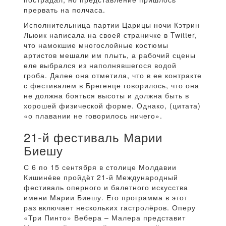
прервать на полчаса.
Исполнительница партии Царицы ночи Кэтрин
Льюик написала на своей страничке в Twitter,
что намокшие многослойные костюмы
артистов мешали им плыть, а рабочий сцены
еле выбрался из наполнявшегося водой
гроба. Далее она отметила, что в ее контракте
с фестивалем в Брегенце говорилось, что она
не должна бояться высоты и должна быть в
хорошей физической форме. Однако, (цитата)
«о плавании не говорилось ничего».
21-й фестиваль Марии
Биешу
С 6 по 15 сентября в столице Молдавии
Кишинёве пройдёт 21-й Международный
фестиваль оперного и балетного искусства
имени Марии Биешу. Его программа в этот
раз включает нескольких гастролёров. Оперу
«Три Пинто» Вебера – Малера представит