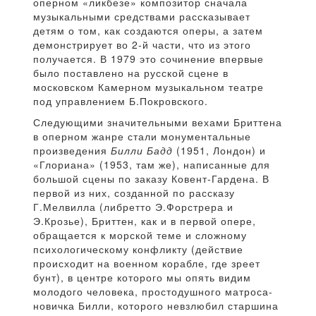
оперном «ликбезе» композитор сначала
музыкальными средствами рассказывает
детям о том, как создаются оперы, а затем
демонстрирует во 2-й части, что из этого
получается. В 1979 это сочинение впервые
было поставлено на русской сцене в
московском Камерном музыкальном театре
под управлением Б.Покровского.
Следующими значительными вехами Бриттена
в оперном жанре стали монументальные
произведения
Билли Бадд
(1951, Лондон) и
«Глориана» (1953, там же), написанные для
большой сцены по заказу Ковент-Гардена. В
первой из них, созданной по рассказу
Г.Мелвилла (либретто Э.Форстрера и
Э.Крозье), Бриттен, как и в первой опере,
обращается к морской теме и сложному
психологическому конфликту (действие
происходит на военном корабле, где зреет
бунт), в центре которого мы опять видим
молодого человека, простодушного матроса-
новичка Билли, которого невзлюбил старшина