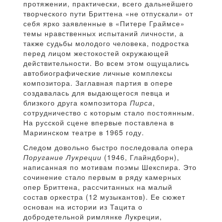
протяжении, практически, всего дальнейшего
творческого пути Бриттена «не отпускали» от
себя ярко заявленные в «Питере Граймсе»
темы нравственных испытаний личности, а
также судьбы молодого человека, подростка
перед лицом жестокостей окружающей
действительности. Во всем этом ощущались
автобиографические личные комплексы
композитора. Заглавная партия в опере
создавалась для выдающегося певца и
близкого друга композитора
Пирса
,
сотрудничество с которым стало постоянным.
На русской сцене впервые поставлена в
Мариинском театре в 1965 году.
Следом довольно быстро последовала опера
Поругание Лукреции
(1946, Глайндборн),
написанная по мотивам поэмы Шекспира. Это
сочинение стало первым в ряду камерных
опер Бриттена, рассчитанных на малый
состав оркестра (12 музыкантов). Ее сюжет
основан на истории из Тацита о
добродетельной римлянке Лукреции,