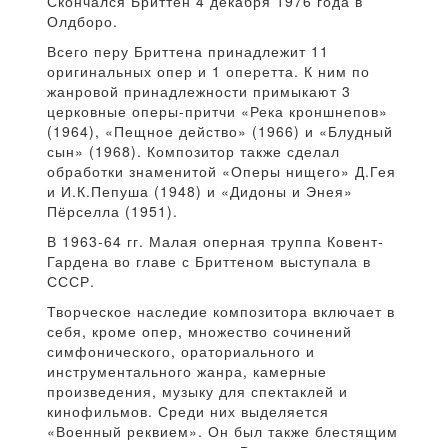
Скончался Бриттен 4 декабря 1976 года в
Олдборо.
Всего перу Бриттена принадлежит 11
оригинальных опер и 1 оперетта. К ним по
жанровой принадлежности примыкают 3
церковные оперы-притчи «Река кроншнепов»
(1964), «Пещное действо» (1966) и «Блудный
сын» (1968). Композитор также сделал
обработки знаменитой «Оперы нищего» Д.Гея
и И.К.Пепуша (1948) и «Дидоны и Энея»
Пёрселла (1951).
В 1963-64 гг. Малая оперная труппа Ковент-
Гардена во главе с Бриттеном выступала в
СССР.
Творческое наследие композитора включает в
себя, кроме опер, множество сочинений
симфонического, ораториального и
инструментального жанра, камерные
произведения, музыку для спектаклей и
кинофильмов. Среди них выделяется
«Военный реквием». Он был также блестящим