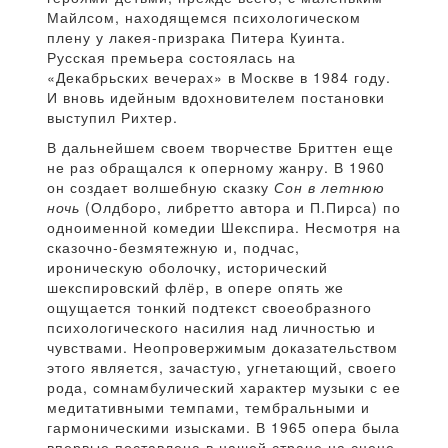
Майлсом, находящемся психологическом
плену у лакея-призрака Питера Куинта.
Русская премьера состоялась на
«Декабрьских вечерах» в Москве в 1984 году.
И вновь идейным вдохновителем постановки
выступил Рихтер.
В дальнейшем своем творчестве Бриттен еще
не раз обращался к оперному жанру. В 1960
он создает волшебную сказку
Сон в летнюю
ночь
(Олдборо, либретто автора и П.Пирса) по
одноименной комедии Шекспира. Несмотря на
сказочно-безмятежную и, подчас,
ироническую оболочку, исторический
шекспировский флёр, в опере опять же
ощущается тонкий подтекст своеобразного
психологического насилия над личностью и
чувствами. Неопровержимым доказательством
этого является, зачастую, угнетающий, своего
рода, сомнамбулический характер музыки с ее
медитативными темпами, тембральными и
гармоническими изысками. В 1965 опера была
впервые поставлена в нашей стране на сцене