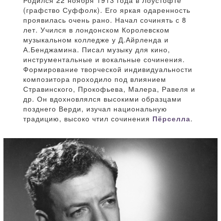
Родился 22 ноября 1913 года в Лоустофте
(графство Суффолк). Его яркая одаренность
проявилась очень рано. Начал сочинять с 8
лет. Учился в лондонском Королевском
музыкальном колледже у Д.Айрленда и
А.Бенджамина. Писал музыку для кино,
инструментальные и вокальные сочинения.
Формирование творческой индивидуальности
композитора проходило под влиянием
Стравинского, Прокофьева, Малера, Равеля и
др. Он вдохновлялся высокими образцами
позднего Верди, изучал национальную
традицию, высоко чтил сочинения
Пёрселла
.