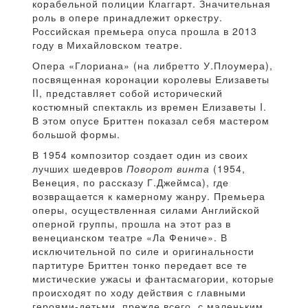
корабельной полиции Клаггарт. Значительная
роль в опере принадлежит оркестру.
Российская премьера опуса прошла в 2013
году в Михайловском театре.
Опера «Глориана» (на либретто У.Плоумера),
посвященная коронации королевы Елизаветы
II, представляет собой исторический
костюмный спектакль из времен Елизаветы I.
В этом опусе Бриттен показал себя мастером
большой формы.
В 1954 композитор создает один из своих
лучших шедевров
Поворот винта
(1954,
Венеция, по рассказу Г.Джеймса), где
возвращается к камерному жанру. Премьера
оперы, осуществленная силами Английской
оперной группы, прошла на этот раз в
венецианском театре «Ла Фениче». В
исключительной по силе и оригинальности
партитуре Бриттен тонко передает все те
мистические ужасы и фантасмагории, которые
происходят по ходу действия с главными
героями-детьми, прежде всего, с маленьким