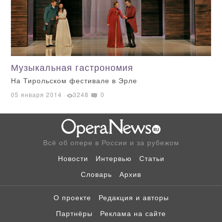
Музыкальная гастрономия
На Тирольском фестивале в Эрле
05 января 2014
3248
0
Всё об опере в России и за рубежом
Новости
Интервью
Статьи
Словарь
Архив
О проекте
Редакция и авторы
Партнёры
Реклама на сайте