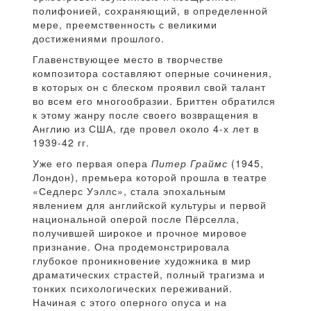
полифонией, сохраняющий, в определенной
мере, преемственность с великими
достижениями прошлого.
Главенствующее место в творчестве
композитора составляют оперные сочинения,
в которых он с блеском проявил свой талант
во всем его многообразии. Бриттен обратился
к этому жанру после своего возвращения в
Англию из США, где провел около 4-х лет в
1939-42 гг.
Уже его первая опера
Питер Граймс
(1945,
Лондон), премьера которой прошла в театре
«Седлерс Уэллс», стала эпохальным
явлением для английской культуры и первой
национальной оперой после Пёрселла,
получившей широкое и прочное мировое
признание. Она продемонстрировала
глубокое проникновение художника в мир
драматических страстей, полный трагизма и
тонких психологических переживаний.
Начиная с этого оперного опуса и на