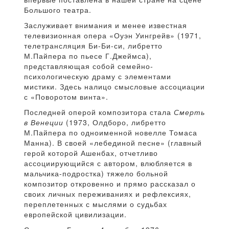
Большого театра.
Заслуживает внимания и менее известная
телевизионная опера «Оуэн Уингрейв» (1971,
телетрансляция Би-Би-си, либретто
М.Пайпера по пьесе Г.Джеймса),
представляющая собой семейно-
психологическую драму с элементами
мистики. Здесь налицо смысловые ассоциации
с «Поворотом винта».
Последней оперой композитора стала
Смерть
в Венеции
(1973, Олдборо, либретто
М.Пайпера по одноименной новелле Томаса
Манна). В своей «лебединой песне» (главный
герой которой Ашенбах, отчетливо
ассоциирующийся с автором, влюбляется в
мальчика-подростка) тяжело больной
композитор откровенно и прямо рассказал о
своих личных переживаниях и рефлексиях,
переплетенных с мыслями о судьбах
европейской цивилизации.