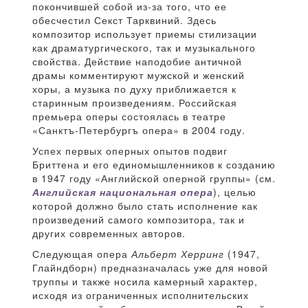
покончившей собой из-за того, что ее
обесчестил Секст Тарквиний. Здесь
композитор использует приемы стилизации
как драматургического, так и музыкального
свойства. Действие наподобие античной
драмы комментируют мужской и женский
хоры, а музыка по духу приближается к
старинным произведениям. Российская
премьера оперы состоялась в театре
«Санктъ-Петербургъ опера» в 2004 году.
Успех первых оперных опытов подвиг
Бриттена и его единомышленников к созданию
в 1947 году «Английской оперной группы» (см.
Английская национальная опера
), целью
которой должно было стать исполнение как
произведений самого композитора, так и
других современных авторов.
Следующая опера
Альберт Херринг
(1947,
Глайндборн) предназначалась уже для новой
труппы и также носила камерный характер,
исходя из ограниченных исполнительских