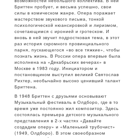
возможностей небольшого коллектива. В ней
Бриттен пробует, и весьма успешно, свои
силы в комическом жанре. Опера поражает
мастерством звукового письма, тонкой
психологической нюансировкой и лиризмом,
сочетающимся с иронией и гротеском. И
вновь в ней звучит подростковая тема, в этот
раз история скромного провинциального
парня, пускающегося «во все тяжкие», чтобы
познать жизнь. В России опера впервые была
исполнена на «Декабрьских вечерах» в
Москве в 1983 году. Инициатором и
постановщиком выступил великий Святослав
Рихтер, необычайно высоко ценивший талант
Бриттена.
В 1948 Бриттен с друзьями основывают
Музыкальный фестиваль в Олдборо, где в то
время уже постоянно жил композитор. Здесь
состоялась премьера детского музыкального
представления в 2-х частях «Давайте
создадим оперу» и «Маленький трубочист»
(1949, Олдборо). В этом своеобразном