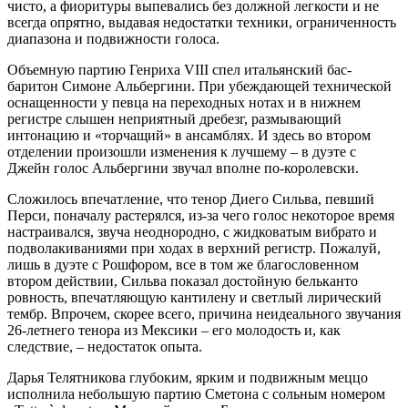
чисто, а фиоритуры выпевались без должной легкости и не
всегда опрятно, выдавая недостатки техники, ограниченность
диапазона и подвижности голоса.
Объемную партию Генриха VIII спел итальянский бас-
баритон Симоне Альбергини. При убеждающей технической
оснащенности у певца на переходных нотах и в нижнем
регистре слышен неприятный дребезг, размывающий
интонацию и «торчащий» в ансамблях. И здесь во втором
отделении произошли изменения к лучшему – в дуэте с
Джейн голос Альбергини звучал вполне по-королевски.
Сложилось впечатление, что тенор Диего Сильва, певший
Перси, поначалу растерялся, из-за чего голос некоторое время
настраивался, звуча неоднородно, с жидковатым вибрато и
подволакиваниями при ходах в верхний регистр. Пожалуй,
лишь в дуэте с Рошфором, все в том же благословенном
втором действии, Сильва показал достойную бельканто
ровность, впечатляющую кантилену и светлый лирический
тембр. Впрочем, скорее всего, причина неидеального звучания
26-летнего тенора из Мексики – его молодость и, как
следствие, – недостаток опыта.
Дарья Телятникова глубоким, ярким и подвижным меццо
исполнила небольшую партию Сметона с сольным номером