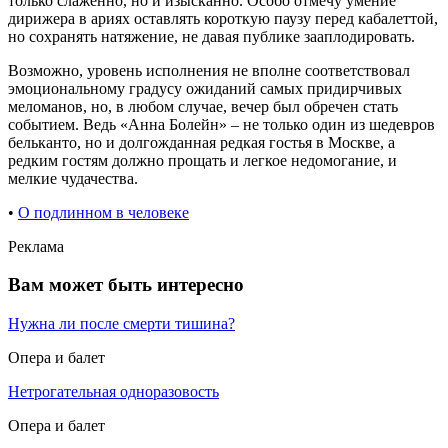
только слаженно, но и изысканно. Особо отмечу умение
дирижера в ариях оставлять короткую паузу перед кабалеттой,
но сохранять натяжение, не давая публике зааплодировать.
Возможно, уровень исполнения не вполне соответствовал
эмоциональному градусу ожиданий самых придирчивых
меломанов, но, в любом случае, вечер был обречен стать
событием. Ведь «Анна Болейн» – не только один из шедевров
бельканто, но и долгожданная редкая гостья в Москве, а
редким гостям должно прощать и легкое недомогание, и
мелкие чудачества.
•
О подлинном в человеке
Реклама
Вам может быть интересно
Нужна ли после смерти тишина?
Опера и балет
Нетрогательная одноразовость
Опера и балет