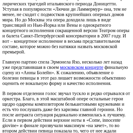
лирических трагедий итальянского периода Доницетти.
Уступая в популярности «Лючии ди Ламмермур» она, тем не
менее, не сходит с подмостков крупнейших оперных домов
мира. Но до Москвы эта опера доходила лишь в виде
трансляций из Нью-Йорка или Вены и однократного
концертного исполнения сокращенной версии Театром оперы
и балета Санкт-Петербургской консерватории в 2007 году. И
вот – концертное исполнение в весьма представительном
составе, которое можно без натяжки назвать московской
премьерой.
Главную партию спела Эрмонела Яхо, несколько лет назад
уже представившая в своем
московском концерте
финальную
сцену из «Анны Болейн». К сожалению, объявление о
болезни певицы в этот раз лишает возможности объективно
оценить ее вокальную форму и качество исполнения.
В первом отделении голос звучал тускло и редко отрывался от
оркестра. Благо, в этой масштабной опере остальные герои
щедро одарены композитором белькантовыми кружевами и
есть что послушать даже без харизмы главной героини. Но
после антракта ситуация радикально изменилась к лучшему.
Если в первом действии верхние ноты в «Come, innocente
giovine» и финале прозвучали максимум «на зачет», то во
втором действии певица показала то, чего от нее ждали