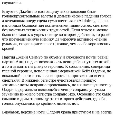
слушатели.
В дуэте с Джейн по-настоящему захватывающи были
головокружительные взлеты и драматические падения голоса,
а венчающая оперу сцена сумасшествия с «Al dolce guidami»
наполнила большой зал акапельными пианиссимо, спетыми
без заметных технических трудностей. Если что-то и можно
было поставить в упрек певице во втором действии, то разве
что преувеличенную мимику, да чересчур активное «пение
руками», скорее приставшее цыганке, чем особе королевских
кровей.
Партия Джейн Сеймур по объему и сложности почти равна
партии Анны и дает возможность певице блеснуть техникой,
а то и затмить титульную героиню. К сожалению, соперница
главной героини, исполненная американкой Кейт Олдрич, по
вокальной части вызывала вопросы на протяжении всего
спектакля. В нижнем регистре чувствовался привкус
«химии»: ноты исправно пропевались, но их насыщенность у
Олдрич, формально являющейся меццо-сопрано, уступала
звучанию нижнего регистра сопрано Яхо. Особенно это было
слышно в драматичном дуэте из второго действия, где оба
голоса опускались до крайних нижних нот.
Вдобавок, верхние ноты Олдрич брала приступом и не всегда