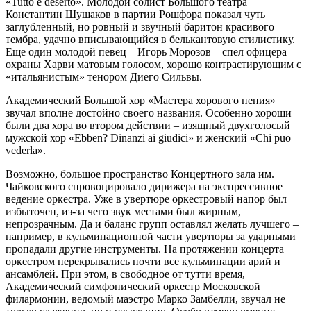
«Tutto è deserto». Молодой солист Большого театра
Константин Шушаков в партии Рошфора показал чуть
заглубленный, но ровный и звучный баритон красивого
тембра, удачно вписывающийся в белькантовую стилистику.
Еще один молодой певец – Игорь Морозов – спел офицера
охраны Харви матовым голосом, хорошо контрастирующим с
«итальянистым» тенором Диего Сильвы.
Академический Большой хор «Мастера хорового пения»
звучал вполне достойно своего названия. Особенно хороши
были два хора во втором действии – изящный двухголосый
мужской хор «Ebben? Dinanzi ai giudici» и женский «Chi puo
vederla».
Возможно, большое пространство Концертного зала им.
Чайковского спровоцировало дирижера на экспрессивное
ведение оркестра. Уже в увертюре оркестровый напор был
избыточен, из-за чего звук местами был жирным,
непрозрачным. Да и баланс групп оставлял желать лучшего –
например, в кульминационной части увертюры за ударными
пропадали другие инструменты. На протяжении концерта
оркестром перекрывались почти все кульминации арий и
ансамблей. При этом, в свободное от тутти время,
Академический симфонический оркестр Московской
филармонии, ведомый маэстро Марко Замбелли, звучал не