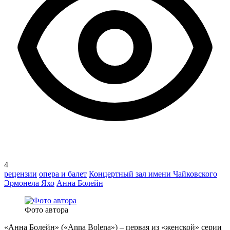
4
рецензии
опера и балет
Концертный зал имени Чайковского
Эрмонела Яхо
Анна Болейн
Фото автора
«Анна Болейн» («Anna Bolena») – первая из «женской» серии