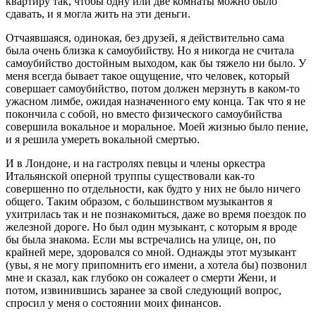
квартиру так, чтобы одну или две комнаты можно было
сдавать, и я могла жить на эти деньги.
Отчаявшаяся, одинокая, без друзей, я действительно сама
была очень близка к самоубийству. Но я никогда не считала
самоубийство достойным выходом, как бы тяжело ни было. У
меня всегда бывает такое ощущение, что человек, который
совершает самоубийство, потом должен мерзнуть в каком-то
ужасном лимбе, ожидая назначенного ему конца. Так что я не
покончила с собой, но вместо физического самоубийства
совершила вокальное и моральное. Моей жизнью было пение,
и я решила умереть вокальной смертью.
И в Лондоне, и на гастролях певцы и члены оркестра
Итальянской оперной труппы существовали как-то
совершенно по отдельности, как будто у них не было ничего
общего. Таким образом, с большинством музыкантов я
ухитрилась так и не познакомиться, даже во время поездок по
железной дороге. Но был один музыкант, с которым я вроде
бы была знакома. Если мы встречались на улице, он, по
крайней мере, здоровался со мной. Однажды этот музыкант
(увы, я не могу припомнить его имени, а хотела бы) позвонил
мне и сказал, как глубоко он сожалеет о смерти Жени, и
потом, извинившись заранее за свой следующий вопрос,
спросил у меня о состоянии моих финансов.