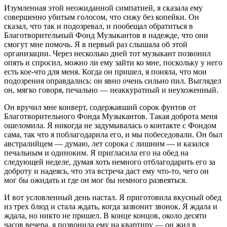
Изумленная этой неожиданной симпатией, я сказала ему
совершенно убитым голосом, что сижу без копейки. Он
сказал, что так и подозревал, и пообещал обратиться в
Благотворительный Фонд Музыкантов в надежде, что они
смогут мне помочь. Я в первый раз слышала об этой
организации. Через несколько дней тот музыкант позвонил
опять и спросил, можно ли ему зайти ко мне, поскольку у него
есть кое-что для меня. Когда он пришел, я поняла, что мои
подозрения оправдались: он явно очень сильно пил. Выглядел
он, мягко говоря, печально — неаккуратный и неухоженный.
Он вручил мне конверт, содержавший сорок фунтов от
Благотворительного Фонда Музыкантов. Такая доброта меня
ошеломила. Я никогда не задумывалась о контакте с Фондом
сама, так что я поблагодарила его, и мы побеседовали. Он был
австралийцем — думаю, лет сорока с лишним — и казался
печальным и одиноким. Я пригласила его на обед на
следующей неделе, думая хоть немного отблагодарить его за
доброту и надеясь, что эта встреча даст ему что-то, чего он
мог бы ожидать и где он мог бы немного развеяться.
И вот условленный день настал. Я приготовила вкусный обед
из трех блюд и стала ждать, когда зазвонит звонок. Я ждала и
ждала, но никто не пришел. В конце концов, около десяти
часов вечера, я позвонила ему на квартиру — он жил в