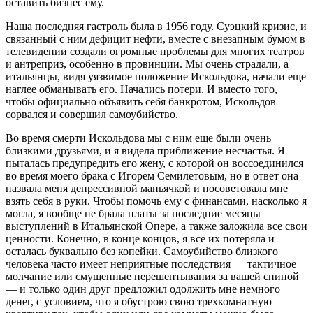
оставить бизнес ему.
Наша последняя гастроль была в 1956 году. Суэцкий кризис, и
связанный с ним дефицит нефти, вместе с внезапным бумом в
телевидении создали огромные проблемы для многих театров
и антреприз, особенно в провинции. Мы очень страдали, а
итальянцы, видя уязвимое положение Искольдова, начали еще
наглее обманывать его. Начались потери. И вместо того,
чтобы официально объявить себя банкротом, Искольдов
сорвался и совершил самоубийство.
Во время смерти Искольдова мы с ним еще были очень
близкими друзьями, и я видела приближение несчастья. Я
пыталась предупредить его жену, с которой он воссоединился
во время моего брака с Игорем Семилетовым, но в ответ она
назвала меня депрессивной маньячкой и посоветовала мне
взять себя в руки. Чтобы помочь ему с финансами, насколько я
могла, я вообще не брала платы за последние месяцы
выступлений в Итальянской Опере, а также заложила все свои
ценности. Конечно, в конце концов, я все их потеряла и
осталась буквально без копейки. Самоубийство близкого
человека часто имеет неприятные последствия — тактичное
молчание или смущенные перешептывания за вашей спиной
— и только один друг предложил одолжить мне немного
денег, с условием, что я обустрою свою трехкомнатную