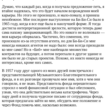
Думаю, что каждый раз, когда я получала предложение петь, я
втайне надеялась, что это будет началом возрождения моей
карьеры. Но этого не произошло, и мало-помалу, я приняла
неизбежное. Мое последнее выступление на Би-Би-Си было в
1965 году, когда я все еще была в наилучшей форме. Я тогда
достигла интерпретационной зрелости, которую теперь даже
сама нахожу завораживающей. Но это никого не волновало —
моя карьера оборвалась. Частично, без сомнения, это
произошло из-за отсутствия агента, но для Би-Би-Си мне
никогда никаких агентов не надо было: они всегда приходили
ко мне сами! Но в «Биб» мне наобещали множество
контрактов на будущее, а потом переехали в другое здание и
им было не до старых проектов. Похоже, их никто никогда не
интересовал, кроме них самих.
В 1957 году друг одного из моих друзей повстречался с
представительницей Музыкантского Благотворительного
фонда, и в их разговоре прозвучало мое имя, хотя о чем они
говорили, я не знаю. Представитель фонда нерешительно
спросил о моей финансовой ситуации и был обеспокоен,
узнав, что она действительно весьма катастрофична. Через
пару дней я получила чудесное письмо от сотрудницы фонда,
которая предлагала зайти ко мне, обсудить мое положение и
через Фонд помочь мне, насколько возможно.