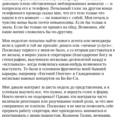
довольно плохо обставленных меблированных комнатах — и
попросила его к телефону. Печальный голос на другом конце
телефонного провода сказал мне, что его тело только что
нашли в его комнате — он покончил с собой. Моя печаль и
чувство вины были почти невыносимы. Если бы только я
знала. Если бы только он пришел на обед. Возможно, обе
наши жизни сложились бы по-другому.
Мои недолгие попытки найти нового агента или менеджера
вели к одной и той же просьбе: деньги или «личные услуги».
Поскольку первого у меня не было, а со вторым расставаться я
не желала, я мирно ушла в секретарши (благодарение Богу за
стенографию, выученную несколько десятилетий назад) и
«всплывала», когда появлялась какая-нибудь возможность
выступить. То были в основном фрагменты моей бывшей
карьеры, например «Евгений Онегин» в Скандинавии и
несколько важных концертов на Би-Би-Си.
Мне давали контракт за шесть недель до представления, и я
успевала выучить все, что нужно, и вернуть голос в форму.
Никто ничего не подозревал! Однако эти контракты часто
включали репетиции или разучивание новой роли, за что мне
совершенно не платили. Поскольку я не могла позволить себе
прервать работу секретаря, мне приходилось заниматься и
репетировать с моим пианистом, Колином Тилни, вечерами.