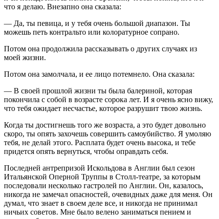
что я делаю. Внезапно она сказала:
— Да, ты певица, и у тебя очень большой диапазон. Ты
можешь петь контральто или колоратурное сопрано.
Потом она продолжила рассказывать о других случаях из
моей жизни.
Потом она замолчала, и ее лицо потемнело. Она сказала:
— В своей прошлой жизни ты была балериной, которая
покончила с собой в возрасте сорока лет. И я очень ясно вижу,
что тебя ожидает несчастье, которое разрушит твою жизнь.
Когда ты достигнешь того же возраста, а это будет довольно
скоро, ты опять захочешь совершить самоубийство. Я умоляю
тебя, не делай этого. Расплата будет очень высока, и тебе
придется опять вернуться, чтобы оправдать себя.
Последней антрепризой Искольдова в Англии был сезон
Итальянской Оперной Труппы в Столл-театре, за которым
последовали несколько гастролей по Англии. Он, казалось,
никогда не замечал опасностей, очевидных даже для меня. Он
думал, что знает в своем деле все, и никогда не принимал
ничьих советов. Мне было велено заниматься пением и