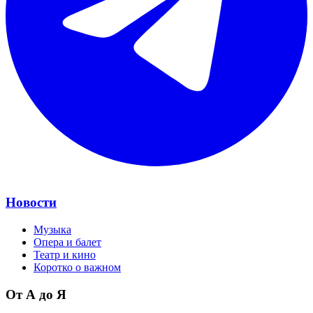
Новости
Музыка
Опера и балет
Театр и кино
Коротко о важном
От А до Я