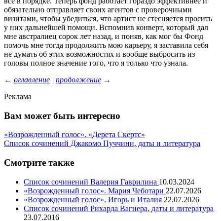
все в порядке. Теперь фонд работает гораздо эффективнее и
обязательно отправляет своих агентов с проверочными
визитами, чтобы убедиться, что артист не стесняется просить
у них дальнейшей помощи. Вспомнив конверт, который дал
мне австралиец сорок лет назад, и поняв, как мог бы Фонд
помочь мне тогда продолжить мою карьеру, я заставила себя
не думать об этих возможностях и вообще выбросить из
головы полное значение того, что я только что узнала.
←
оглавление
|
продолжение
→
Реклама
Вам может быть интересно
«Возрожденный голос». «Дерета Скертс»
Список сочинений Джакомо Пуччини, даты и литература
Смотрите также
Список сочинений Валерия Гаврилина
10.03.2024
«Возрожденный голос». Мария Чеботари
22.07.2026
«Возрожденный голос». Игорь и Италия
22.07.2026
Список сочинений Рихарда Вагнера, даты и литература
23.07.2016