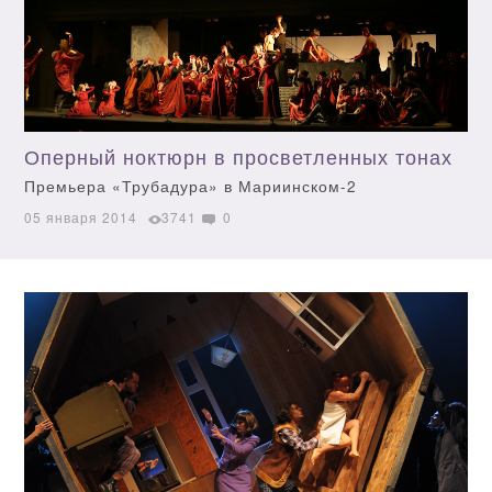
Оперный ноктюрн в просветленных тонах
Премьера «Трубадура» в Мариинском-2
05 января 2014
3741
0