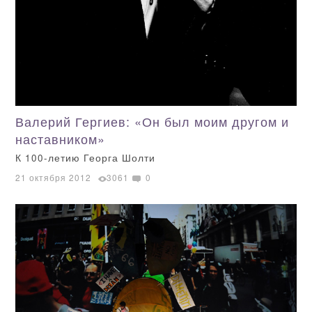
Валерий Гергиев: «Он был моим другом и
наставником»
К 100-летию Георга Шолти
21 октября 2012
3061
0