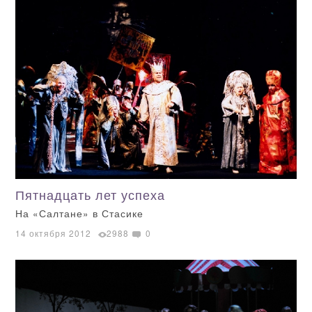
Пятнадцать лет успеха
На «Салтане» в Стасике
14 октября 2012
2988
0