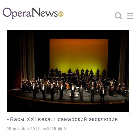
«Басы ХХI века»: самарский эксклюзив
08 декабря 2013
6165
0