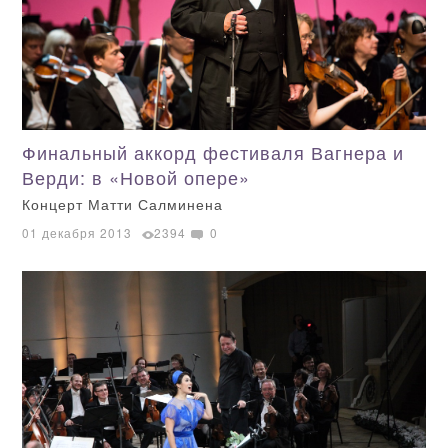
Финальный аккорд фестиваля Вагнера и
Верди: в «Новой опере»
Концерт Матти Салминена
01 декабря 2013
2394
0