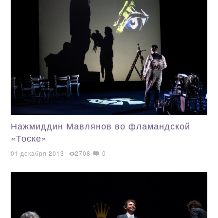
Нажмиддин Мавлянов во фламандской
«Тоске»
01 декабря 2013
2708
0