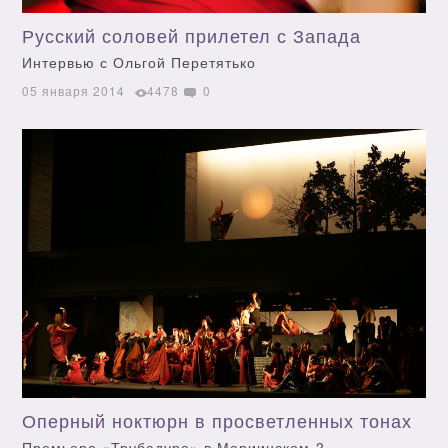
Русский соловей прилетел с Запада
Интервью с Ольгой Перетятько
05 января 2014
4478
0
Оперный ноктюрн в просветленных тонах
Премьера «Трубадура» в Мариинском-2