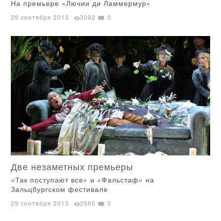
На премьере «Лючии ди Ламмермур»
29 сентября 2013
3092
0
Две незаметных премьеры
«Так поступают все» и «Фальстаф» на
Зальцбургском фестивале
29 сентября 2013
2565
0