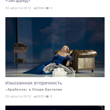
«Зигфрид»
05 августа 2012
3384
0
Изысканная вторичность
«Арабелла» в Опере Бастилии
05 августа 2012
2653
0