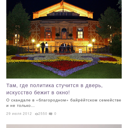
Там, где политика стучится в дверь,
искусство бежит в окно!
О скандале в «благородном» байрёйтском семействе
и не только…
29 июля 2012
2550
0