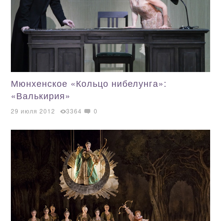
Мюнхенское «Кольцо нибелунга»:
«Валькирия»
29 июля 2012
3364
0