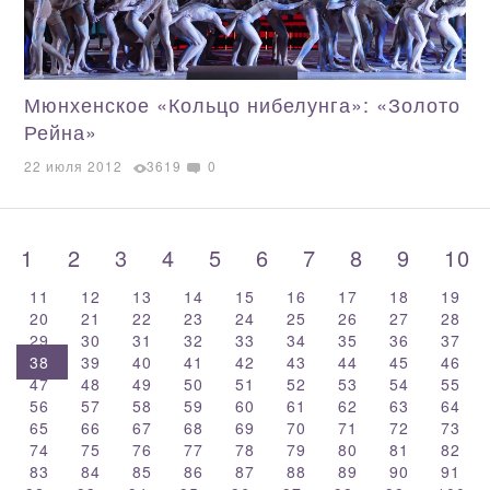
Мюнхенское «Кольцо нибелунга»: «Золото
Рейна»
22 июля 2012
3619
0
1
2
3
4
5
6
7
8
9
10
11
12
13
14
15
16
17
18
19
20
21
22
23
24
25
26
27
28
29
30
31
32
33
34
35
36
37
38
39
40
41
42
43
44
45
46
47
48
49
50
51
52
53
54
55
56
57
58
59
60
61
62
63
64
65
66
67
68
69
70
71
72
73
74
75
76
77
78
79
80
81
82
83
84
85
86
87
88
89
90
91