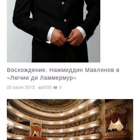
Восхождение. Нажмиддин Мавлянов в
«Лючии ди Ламмермур»
22 июля 2012
3035
0