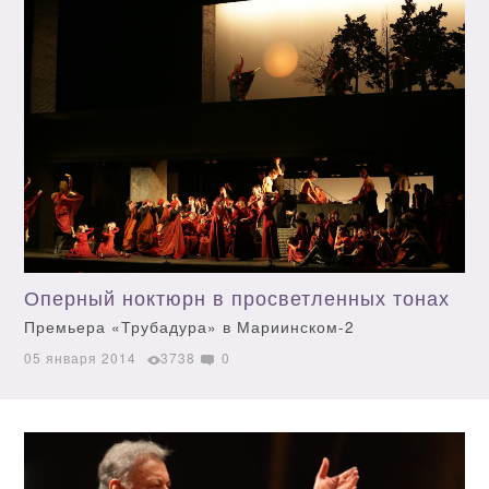
Оперный ноктюрн в просветленных тонах
Премьера «Трубадура» в Мариинском-2
05 января 2014
3738
0