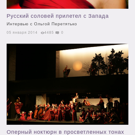
Русский соловей прилетел с Запада
Интервью с Ольгой Перетятько
05 января 2014
4485
0
Оперный ноктюрн в просветленных тонах