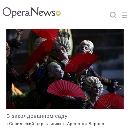
В заколдованном саду
«Севильский цирюльник» в Арена ди Верона