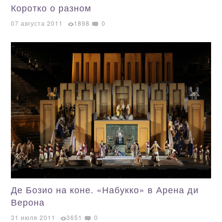
Коротко о разном
07 августа 2011
1898
0
Де Бозио на коне. «Набукко» в Арена ди
Верона
31 июля 2011
3651
0