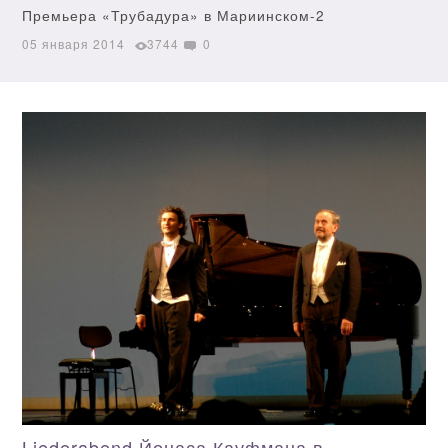
Премьера «Трубадура» в Мариинском-2
05 января 2014
3744
0
Liederabend Йонаса Кауфмана в