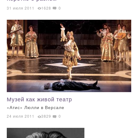
31 июля 2011
1628
0
Музей как живой театр
«Атис» Люлли в Версале
24 июля 2011
3829
0