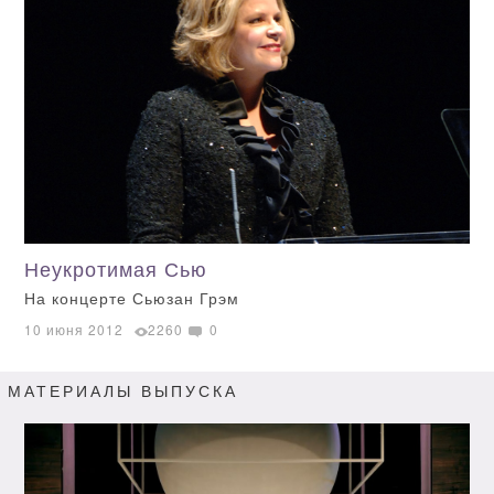
Неукротимая Сью
На концерте Сьюзан Грэм
10 июня 2012
2260
0
МАТЕРИАЛЫ ВЫПУСКА