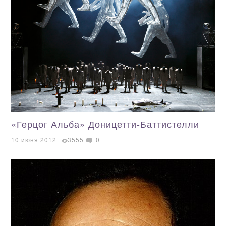
«Герцог Альба» Доницетти-Баттистелли
10 июня 2012
3555
0