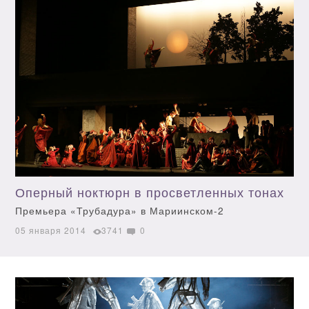
Оперный ноктюрн в просветленных тонах
Премьера «Трубадура» в Мариинском-2
05 января 2014
3741
0