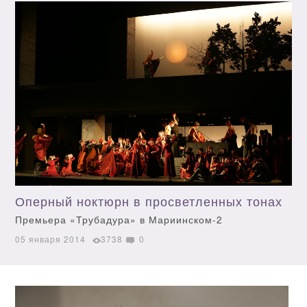
Оперный ноктюрн в просветленных тонах
Премьера «Трубадура» в Мариинском-2
05 января 2014
3738
0