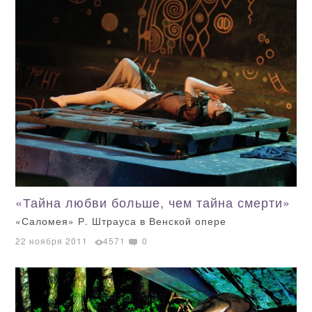
«Тайна любви больше, чем тайна смерти»
«Саломея» Р. Штрауса в Венской опере
22 ноября 2011
4571
0