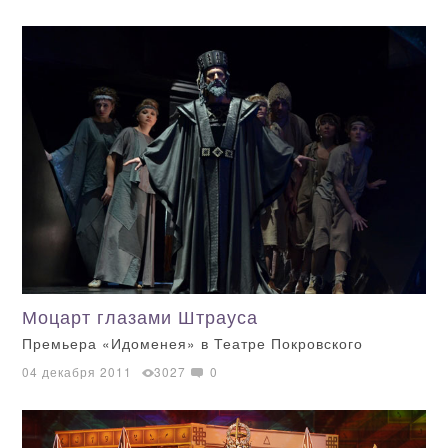
Моцарт глазами Штрауса
Премьера «Идоменея» в Театре Покровского
04 декабря 2011
3027
0