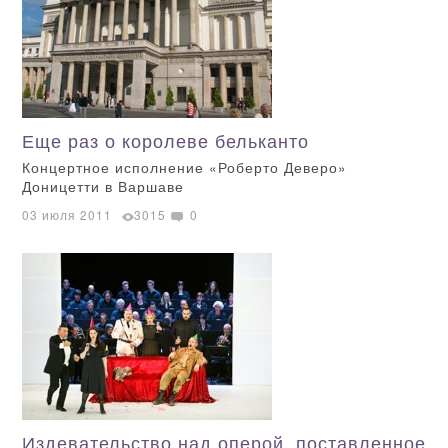
Еще раз о королеве бельканто
Концертное исполнение «Роберто Деверо»
Доницетти в Варшаве
03 июля 2011
3015
0
Издевательство над оперой, поставленное