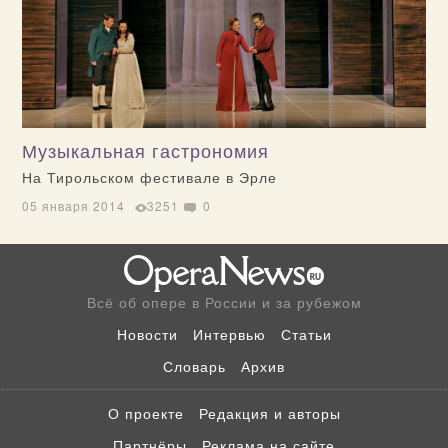
Музыкальная гастрономия
На Тирольском фестивале в Эрле
05 января 2014
3251
0
Всё об опере в России и за рубежом
Новости
Интервью
Статьи
Словарь
Архив
О проекте
Редакция и авторы
Партнёры
Реклама на сайте