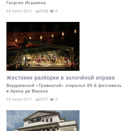
Георгия Исаакяна
03 июля 2011
3358
0
Жестокие разборки в золочёной оправе
Вердиевской «Травиатой» открылся 89-й фестиваль
в Арена ди Верона
03 июля 2011
2557
0