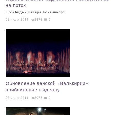
на поток
Об «Аиде» Петера Конвичного
03 июля 2011
2378
0
Обновление венской «Валькирии»:
приближение к идеалу
03 июля 2011
2075
0