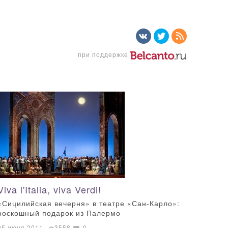
при поддержке
Viva l'Italia, viva Verdi!
«Сицилийская вечерня» в театре «Сан-Карло»:
роскошный подарок из Палермо
05 июня 2011
3558
0