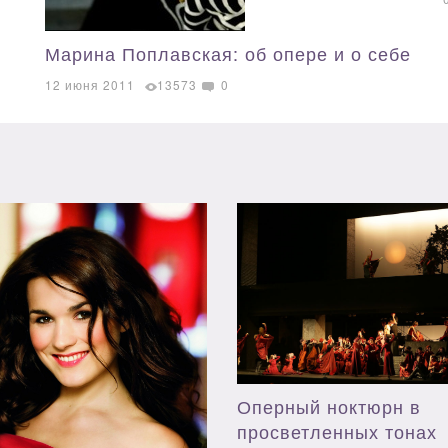
Марина Поплавская: об опере и о себе
12 июня 2011
13573
0
Оперный ноктюрн в
просветленных тонах