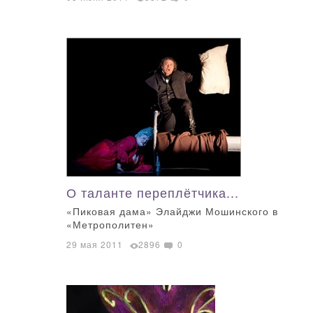
О таланте переплётчика...
«Пиковая дама» Элайджи Мошинского в
«Метрополитен»
29 мая 2011
2896
0