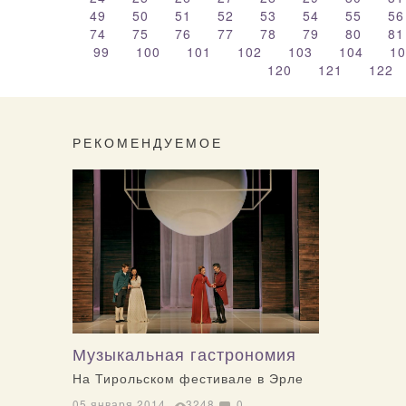
49
50
51
52
53
54
55
5
74
75
76
77
78
79
80
8
99
100
101
102
103
104
1
120
121
122
РЕКОМЕНДУЕМОЕ
Музыкальная гастрономия
На Тирольском фестивале в Эрле
05 января 2014
3248
0