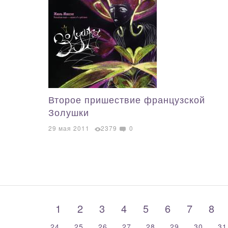
Второе пришествие французской
Золушки
29 мая 2011
2379
0
1
2
3
4
5
6
7
8
24
25
26
27
28
29
30
3