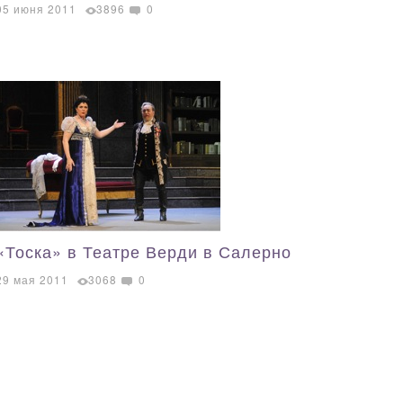
05 июня 2011
3896
0
«Тоска» в Театре Верди в Салерно
29 мая 2011
3068
0