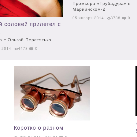
Премьера «Трубадура» в
Мариинском-2
05 января 2014
3738
0
й соловей прилетел с
а
ю с Ольгой Перетятько
я 2014
4478
0
Коротко о разном
05 июня 2011
1881
0