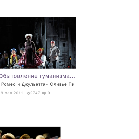
Обытовление гуманизма...
«Ромео и Джульетта» Оливье Пи
29 мая 2011
2747
0