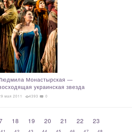
Людмила Монастырская —
восходящая украинская звезда
29 мая 2011
4393
0
17
18
19
20
21
22
23
41
42
43
44
45
46
47
48