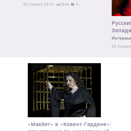
05 января 2014
3248
0
Русски
Запад
Интервь
05 январ
«Макбет» в «Ковент-Гардене»: