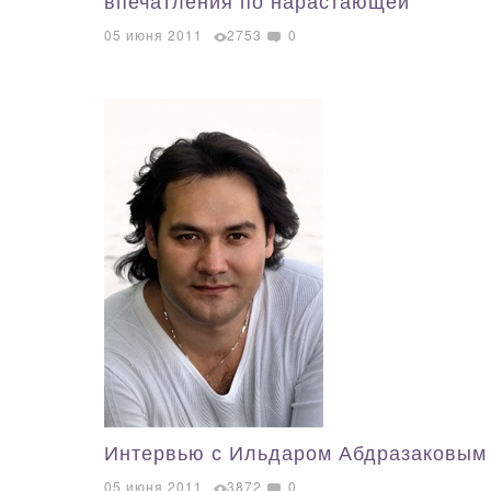
впечатления по нарастающей
05 июня 2011
2753
0
Интервью с Ильдаром Абдразаковым
05 июня 2011
3872
0