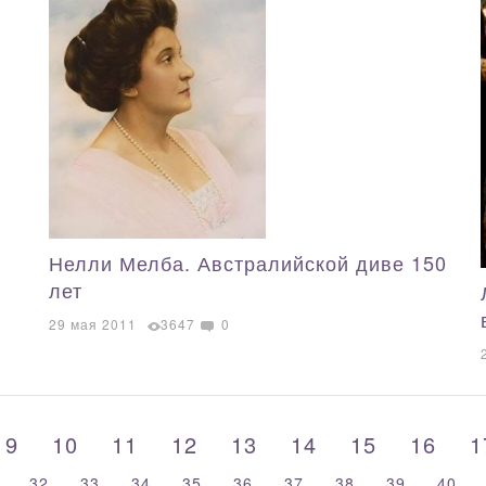
Нелли Мелба. Австралийской диве 150
лет
29 мая 2011
3647
0
9
10
11
12
13
14
15
16
1
32
33
34
35
36
37
38
39
40