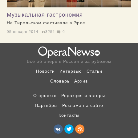
Музыкальная гастрономия
На Тирольском фестивале в Эрле
05 января 2014
3251
0
Всё об опере в России и за рубежом
Новости
Интервью
Статьи
Словарь
Архив
О проекте
Редакция и авторы
Партнёры
Реклама на сайте
Контакты