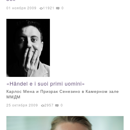
01 ноября 2009
11921
0
«Händel e i suoi primi uomini»
Карлос Мена и Призрак Сенезино в Камерном зале
ММДМ
25 октября 2009
2957
0