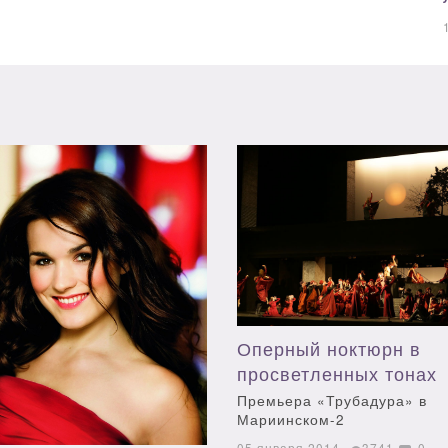
Оперный ноктюрн в
просветленных тонах
Премьера «Трубадура» в
Мариинском-2
05 января 2014
3741
0