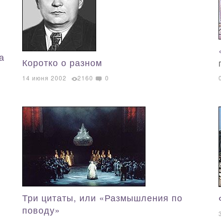
а
Коротко о разном
14 июня 2002
2160
0
Три цитаты, или «Размышления по
поводу»