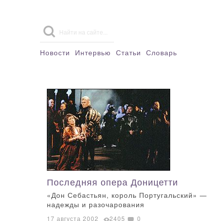
Новости
Интервью
Статьи
Словарь
Последняя опера Доницетти
«Дон Себастьян, король Португальский» —
надежды и разочарования
17 августа 2002
2405
0