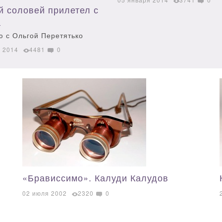
й соловей прилетел с
а
ю с Ольгой Перетятько
я 2014
4481
0
«Брависсимо». Калуди Калудов
02 июля 2002
2320
0