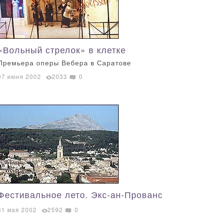
«Вольный стрелок» в клетке
Премьера оперы Вебера в Саратове
07 июня 2002
2033
0
Фестивальное лето. Экс-ан-Прованс
31 мая 2002
2592
0