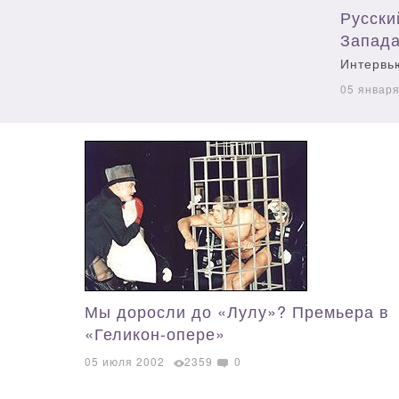
Русски
Запад
Интервь
05 январ
Мы доросли до «Лулу»? Премьера в
«Геликон-опере»
05 июля 2002
2359
0